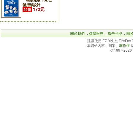
一張紙完成！3D立
體摺紙設計
172元
49折
關於我們
．
媒體報導
．
廣告刊登
．
隱
建議使用IE7.0以上, FireFo
本網站內容、圖案、
著作權
© 1997-2026 