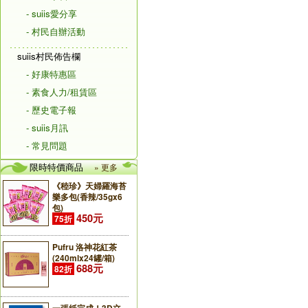
- suiis愛分享
- 村民自辦活動
suiis村民佈告欄
- 好康特惠區
- 素食人力/租賃區
- 歷史電子報
- suiis月訊
- 常見問題
限時特價商品
» 更多
《稑珍》天婦羅海苔
樂多包(香辣/35gx6
包)
450元
75折
Pufru 洛神花紅茶
(240mlx24罐/箱)
688元
82折