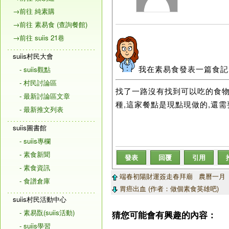
→前往 純素購
→前往 素易食 (查詢餐館)
→前往 suiis 21巷
suiis村民大會
我在素易食發表一篇食記
- suiis觀點
- 村民討論區
找了一路沒有找到可以吃的食物,
- 最新討論區文章
種,這家餐點是現點現做的,還需要
- 最新推文列表
suiis圖書館
- suiis專欄
- 素食新聞
發表
回覆
引用
- 素食資訊
端春初陽財運簽走春拜廟 農曆一月（
- 食譜倉庫
胃癌出血 (作者：做個素食英雄吧)
suiis村民活動中心
- 素易翫(suiis活動)
猜您可能會有興趣的內容：
- suiis學習