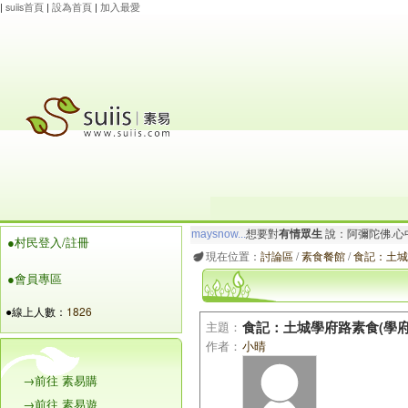
|
suiis首頁
|
設為首頁
|
加入最愛
maysnow...
想要對
有情眾生
說：阿彌陀佛.心
●村民登入/註冊
玲瓏虹
想要對
有情眾生
說：阿彌陀佛.心寬念純
現在位置：
討論區
/
素食餐館
/
食記：土城
●會員專區
●線上人數：
1826
主題：
食記：土城學府路素食(學府
作者：
小晴
→前往 素易購
→前往 素易遊