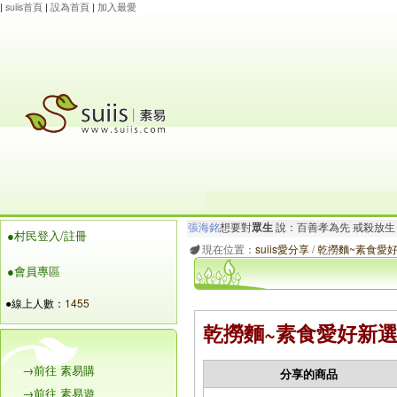
|
suiis首頁
|
設為首頁
|
加入最愛
張海銘
想要對
眾生
說：百善孝為先 戒殺放生
杜會
想要對
眾生
說：卍南無觀世音菩薩 捐
●村民登入/註冊
現在位置：
suiis愛分享
/
乾撈麵~素食愛
●會員專區
●線上人數：
1455
乾撈麵~素食愛好新
→前往 素易購
分享的商品
→前往 素易遊