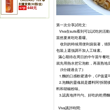
《WEDAR》10X 專
利薑黃素(30顆/盒)
448元
57折
第一次分享試吃文:
Viva在suiis看到可以試吃
當然要來吃吃看囉。
收到的時候用便利袋裝著，猜開
包裝上還強調不加人工味素。
滿心期待在周日的中午當午餐吃
就先用熱水把它泡軟，再蒸熟地
(5分鐘過去了):
1.麵的口感軟硬適中，CP值還
2.泡麵的靈魂就是醬料阿!拆開
料和胡椒粉味。
3.認真地拌均勻。好吃的乾撈麵
Viva講評時間: