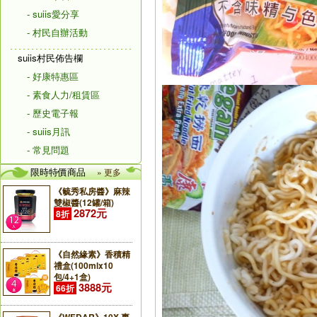
- suiis愛分享
- 村民自辦活動
suiis村民佈告欄
- 好康特惠區
- 素食人力/租賃區
- 歷史電子報
- suiis月訊
- 常見問題
限時特價商品
» 更多
《毓秀私房醬》麻辣
雙椒醬(12罐/箱)
2872元
8折
《自然緣素》香積精
禮盒(100mlx10
包/4+1盒)
3888元
66折