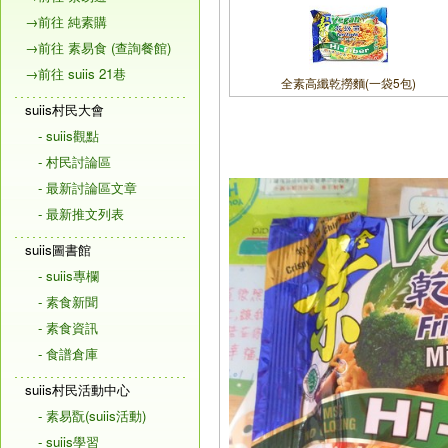
→前往 純素購
→前往 素易食 (查詢餐館)
→前往 suiis 21巷
全素高纖乾撈麵(一袋5包)
suiis村民大會
- suiis觀點
- 村民討論區
- 最新討論區文章
- 最新推文列表
suiis圖書館
- suiis專欄
- 素食新聞
- 素食資訊
- 食譜倉庫
suiis村民活動中心
- 素易翫(suiis活動)
- suiis學習