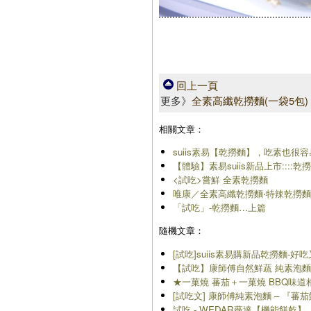
回上一頁
更多》
全素高纖乾撈麵(一袋5包)
相關文章：
suiis素易【乾撈麵】，吃素也很
【體驗】素易suiis新品上市::::乾撈麵:
<試吃>嘗鮮 全素乾撈麵
唯康／全素高纖乾撈麵‧特辣乾撈麵
「試吃」-乾撈麵…上篇
隨機文章：
[試吃]suiis素易購新品乾撈麵-
【試吃】康師傅自然鮮蔬 純素泡麵─
★一菓燒 蕃茄＋一菓燒 BBQ味道
[試吃文] 康師傅純素泡麵 – 『
試吃 - WEDAR薇達【機能餅乾】