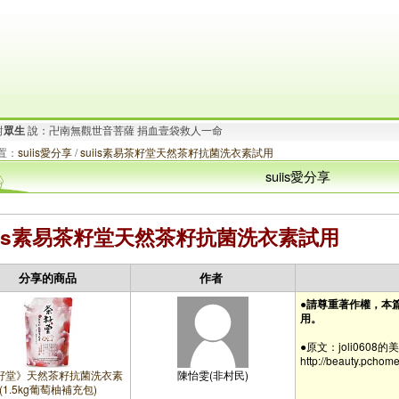
對
眾生
說：卍南無觀世音菩薩 捐血壹袋救人一命
要對
眾生
說：百善孝為先 戒殺放生 卍南無阿彌陀佛
置：
suiis愛分享
/
suiis素易茶籽堂天然茶籽抗菌洗衣素試用
suiis愛分享
uiis素易茶籽堂天然茶籽抗菌洗衣素試用
分享的商品
作者
●請尊重著作權，本
用。
●原文：joli0608
http://beauty.pchom
籽堂》天然茶籽抗菌洗衣素
陳怡雯(非村民)
(1.5kg葡萄柚補充包)