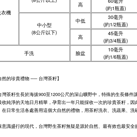
60毫升
高
(約1瓶蓋)
洗衣機
30毫升
中低
(約1/2瓶蓋)
中小型
(8公斤以下)
45毫升
高
(約3/4瓶蓋)
10毫升
手洗
臉盆
(約1/6瓶蓋)
自然的珍貴禮物 ── 台灣茶籽】
台灣茶籽生長於海拔900至1200公尺的深山曠野中，特殊的生長條
吸收純淨的天地日月精華，孕育出一年只能採收一次的珍貴茶籽，因
，在日常生活各處善用這個大自然的禮物，用茶籽洗衣、洗蔬果、洗
保意識盛行的現代，台灣野生茶籽無疑是源於自然、最有效也最安全