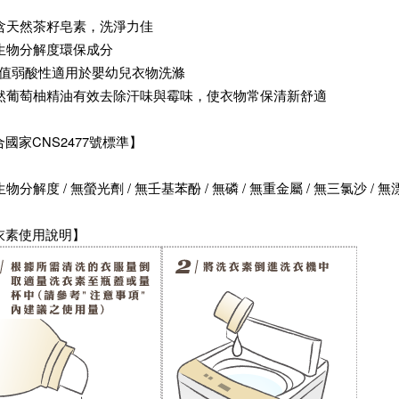
天然茶籽皂素，洗淨力佳
物分解度環保成分
值弱酸性適用於嬰幼兒衣物洗滌
葡萄柚精油有效去除汗味與霉味，使衣物常保清新舒適
國家CNS2477號標準】
分解度 / 無螢光劑 / 無壬基苯酚 / 無磷 / 無重金屬 / 無三氯沙 / 
衣素使用說明】