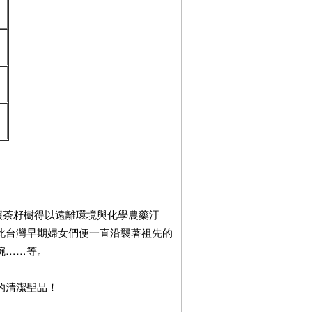
件讓茶籽樹得以遠離環境與化學農藥汙
此台灣早期婦女們便一直沿襲著祖先的
碗……等。
的清潔聖品！