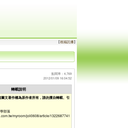
【
祝福託播
】
點閱率：4,769
2012/01/09 16:04:52
轉載說明
篇圖文著作權為原作者所有，請勿擅自轉載、引
的美學部落
e.com.tw/myroom/joli0608/article/1322687741