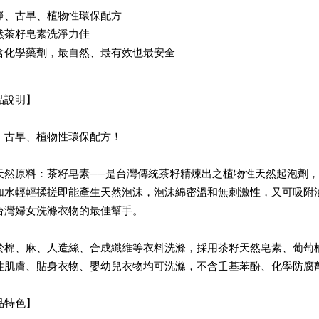
淨、古早、植物性環保配方
然茶籽皂素洗淨力佳
含化學藥劑，最自然、最有效也最安全
品說明】
、古早、植物性環保配方！
天然原料：茶籽皂素──是台灣傳統茶籽精煉出之植物性天然起泡劑
加水輕輕揉搓即能產生天然泡沫，泡沫綿密溫和無刺激性，又可吸附
台灣婦女洗滌衣物的最佳幫手。
於棉、麻、人造絲、合成纖維等衣料洗滌，採用茶籽天然皂素、葡萄
性肌膚、貼身衣物、嬰幼兒衣物均可洗滌，不含壬基苯酚、化學防腐
品特色】