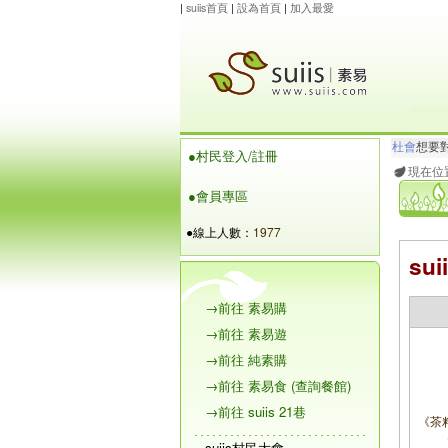
|
suiis首頁
|
設為首頁
|
加入最愛
杜會
想要
●村民登入/註冊
張海銘
想
現在位
●會員專區
●線上人數：
1977
s
→前往 素易購
→前往 素易遊
→前往 純素購
→前往 素易食 (查詢餐館)
→前往 suiis 21巷
《茶
suiis村民大會