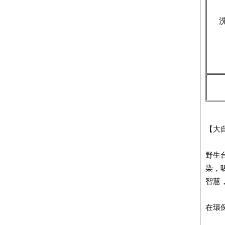
【大
野生
染，
智慧
在環