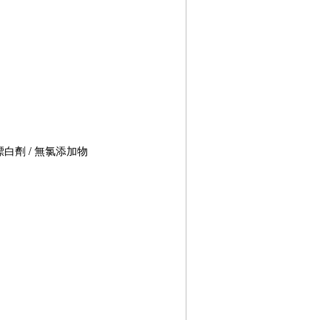
無漂白劑 / 無氯添加物