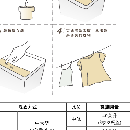
洗衣方式
水位
建議用量
40毫升
中低
(約2/3瓶蓋)
中大型
(8公斤以上)