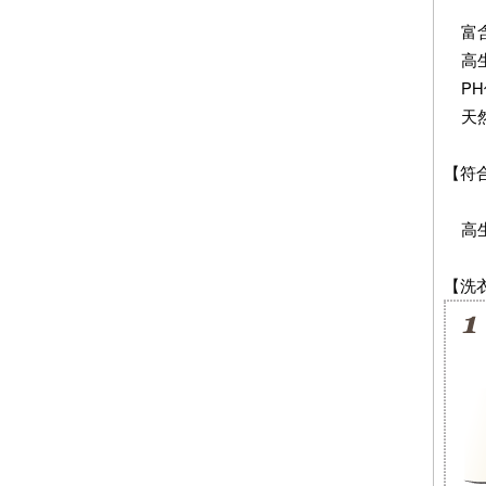
富含
高生
PH
天然
【符合
高生物
【洗