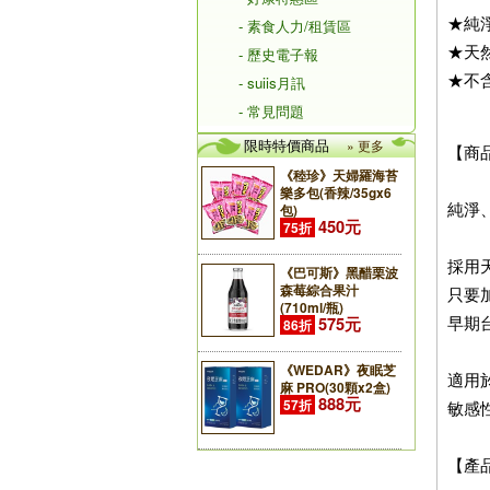
★純
- 素食人力/租賃區
★天
- 歷史電子報
★不
- suiis月訊
- 常見問題
限時特價商品
» 更多
【商
《稑珍》天婦羅海苔
樂多包(香辣/35gx6
純淨
包)
450元
75折
採用
《巴可斯》黑醋栗波
森莓綜合果汁
只要
(710ml/瓶)
早期
575元
86折
《WEDAR》夜眠芝
適用
麻 PRO(30顆x2盒)
888元
57折
敏感
【產