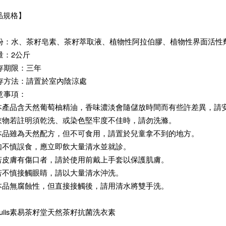
品規格】
：水、茶籽皂素、茶籽萃取液、植物性阿拉伯膠、植物性界面活性
：2公斤
期限：三年
方法：請置於室內陰涼處
事項：
本產品含天然葡萄柚精油，香味濃淡會隨儲放時間而有些許差異，請
衣物若註明須乾洗、或染色堅牢度不佳時，請勿洗滌。
本品雖為天然配方，但不可食用，請置於兒童拿不到的地方。
如不慎誤食，應立即飲大量清水並就診。
若皮膚有傷口者，請於使用前戴上手套以保護肌膚。
若不慎接觸眼睛，請以大量清水沖洗。
本品無腐蝕性，但直接接觸後，請用清水將雙手洗。
uiis素易茶籽堂天然茶籽抗菌洗衣素