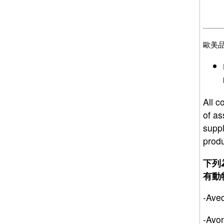
歐美
All c
of as
suppl
produ
下列
有動物
-Av
-A