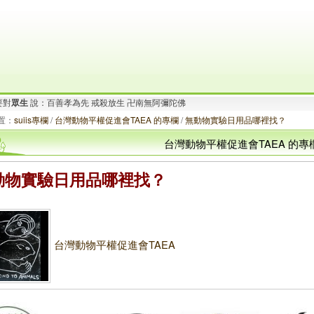
要對
眾生
說：百善孝為先 戒殺放生 卍南無阿彌陀佛
要對
有情眾生
說：阿彌陀佛.一切唯心造！啟動善的循環.創造幸福無限！_/_
置：
suiis專欄
/
台灣動物平權促進會TAEA 的專欄
/
無動物實驗日用品哪裡找？
台灣動物平權促進會TAEA 的專
動物實驗日用品哪裡找？
台灣動物平權促進會TAEA