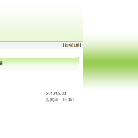
【
祝福託播
】
欄
2013/09/03
點閱率：13,357