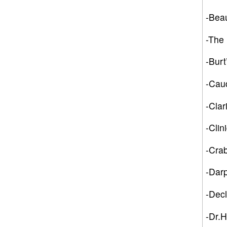
-Bea
-Th
-Bu
-Ca
-Cl
-Cl
-Cra
-Da
-De
-Dr