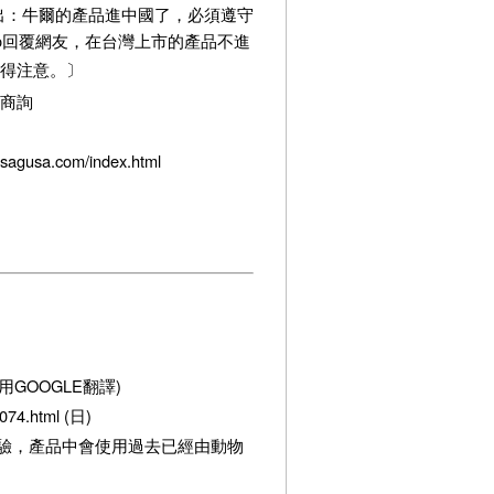
出：牛爾的產品進中國了，必須遵守
ko回覆網友，在台灣上市的產品不進
得注意。〕
廠商詢
usa.com/index.html
l (可使用GOOGLE翻譯)
074.html (日)
實驗，
產品中會使用過去已經由動物