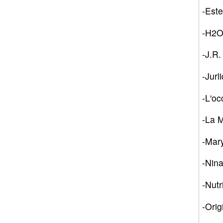
-Es
-H2O
-J.
-Ju
-L'
-La
-Ma
-Ni
-Nut
-Or