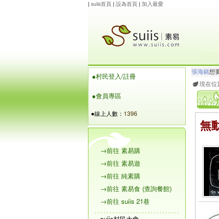
|
suiis首頁
|
設為首頁
|
加入最愛
張海銘
想
●村民登入/註冊
玲瓏虹
想
現在位
●會員專區
●線上人數：
1396
無
→前往 素易購
→前往 素易遊
→前往 純素購
→前往 素易食 (查詢餐館)
→前往 suiis 21巷
suiis村民大會