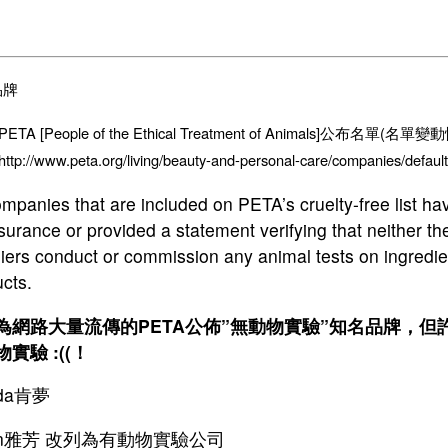
品牌
PETA [People of the Ethical Treatment of Animals]公布名單(名單
http://www.peta.org/living/beauty-and-personal-care/companies/defaul
ompanies that are included on PETA’s cruelty-free list 
surance or provided a statement verifying that neither the
iers conduct or commission any animal tests on ingredien
cts.
為網路大量流傳的PETA公佈”無動物實驗”知名品牌，
實驗 :((！
eda肯夢
von雅芳 改列為有動物實驗公司