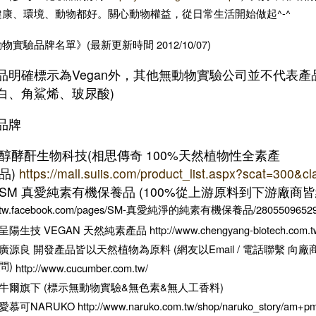
健康、環境、動物都好。關心動物權益，從日常生活開始做起^-^
動物實驗品牌名單》
(最新更新時間 2012/10/07)
品明確標示為Vegan外，其他無動物實驗公司並不代表產
白、角鯊烯、玻尿酸)
品牌
醇酵酐生物科技(相思傳奇 100%天然植物性全素產
品)
https://mall.suiis.com/product_list.aspx?scat=300&c
SM 真愛純素有機保養品 (100%從上游原料到下游廠商
tw.facebook.com/pages/SM-真愛純淨的純素有機保養品/28055096529
呈陽生技 VEGAN 天然純素產品 http://www.chengyang-biotech.com.tw/
廣源良 開發產品皆以天然植物為原料 (網友以Email / 電話聯繫 向廠
問)
http://www.cucumber.com.tw/
牛爾旗下 (標示無動物實驗&無色素&無人工香料)
愛慕可NARUKO http://www.naruko.com.tw/shop/naruko_story/
am+p