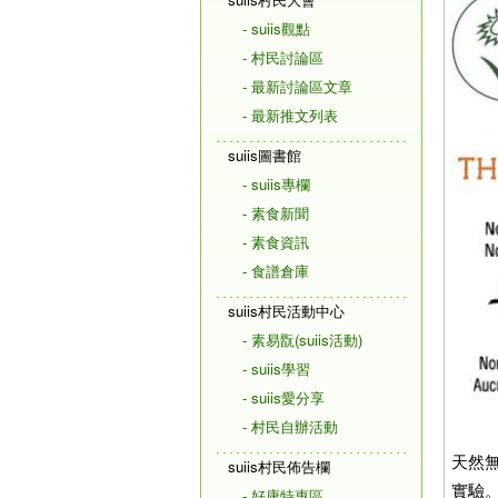
- suiis觀點
- 村民討論區
- 最新討論區文章
- 最新推文列表
suiis圖書館
- suiis專欄
- 素食新聞
- 素食資訊
- 食譜倉庫
suiis村民活動中心
- 素易翫(suiis活動)
- suiis學習
- suiis愛分享
- 村民自辦活動
天然
suiis村民佈告欄
實驗
- 好康特惠區