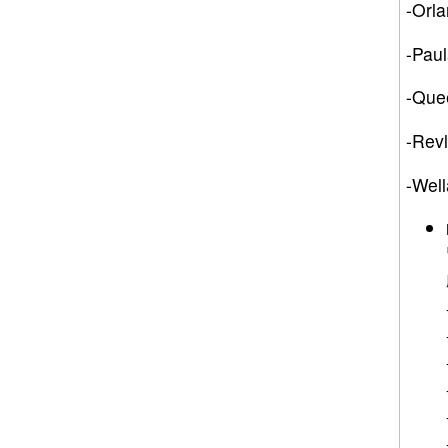
-Or
-Pau
-Qu
-Re
-W