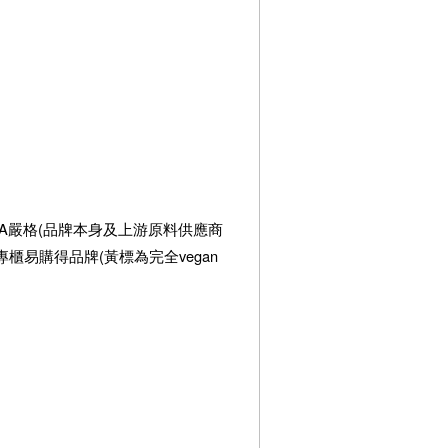
TA嚴格(品牌本身及上游原料供應商
櫃易購得品牌(黃標為完全vegan