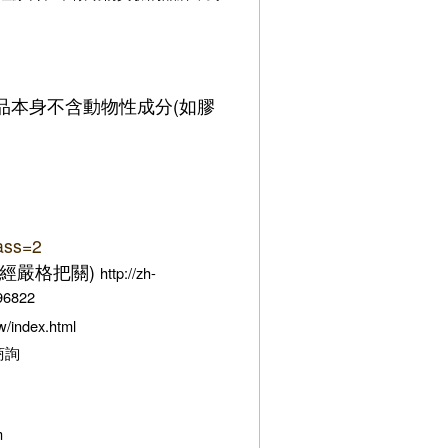
品本身不含動物性成分(如膠
lass=2
皆經嚴格把關)
http://zh-
6822
index.html
商詢
m