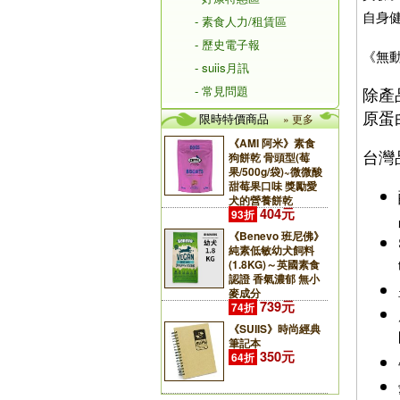
自身
- 素食人力/租賃區
- 歷史電子報
《無
- suiis月訊
- 常見問題
除產
原蛋
限時特價商品
» 更多
《AMI 阿米》素食
台灣
狗餅乾 骨頭型(莓
果/500g/袋)~微微酸
甜莓果口味 獎勵愛
犬的營養餅乾
404元
93折
《Benevo 班尼佛》
純素低敏幼犬飼料
(1.8KG)～英國素食
認證 香氣濃郁 無小
麥成分
739元
74折
《SUIIS》時尚經典
筆記本
350元
64折