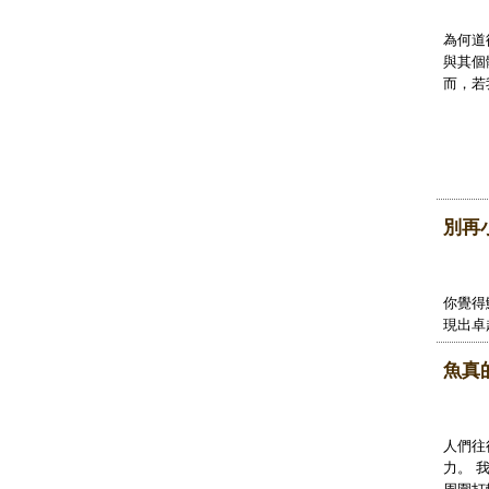
為何道
與其個
而，若
別再
你覺得
現出卓
魚真
人們往
力。 
周圍打