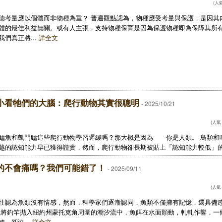
(人氣
德考量應以個體而非物種為重？ 普遍觀點認為，物種應受考量與保護，是因其
體的最佳利益無關。或有人主張，支持物種保育是因為保護物種即為保障其所
我們真正將...
詳全文
小看牠們的大腦：爬行動物其實很聰明
- 2025/10/21
(人氣：
鱷魚和凱門鱷這些爬行動物學習遲緩嗎？那大概是因為——你是人類。 鳥類和
越的認知能力早已獲得證實，然而，爬行動物卻長期被貼上「認知能力較低」的.
的不會痛嗎？我們可能錯了！
- 2025/09/11
(人氣：
往認為魚類沒有情感，然而，科學家們逐漸認同，魚類不僅擁有記憶，還具備
我將釣竿拋入紐約州蒙托克角周圍的潮汐流中，魚餌在水面顫動，軋軋作響，一
轉，卻沒...
詳全文