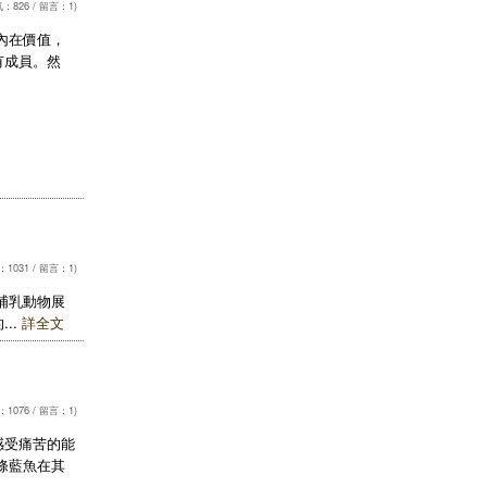
：826 / 留言：1)
內在價值，
有成員。然
1031 / 留言：1)
哺乳動物展
..
詳全文
1076 / 留言：1)
感受痛苦的能
條藍魚在其