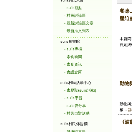
- suiis觀點
餐桌
- 村民討論區
壓迫
- 最新討論區文章
- 最新推文列表
本篇問答
suiis圖書館
自她與C
- suiis專欄
- 素食新聞
- 素食資訊
- 食譜倉庫
suiis村民活動中心
動物
- 素易翫(suiis活動)
- suiis學習
動物與
- suiis愛分享
權...
詳
- 村民自辦活動
《波
suiis村民佈告欄
- 好康特惠區