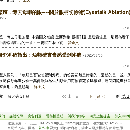
殖，奪去母蝦的眼----關於眼柄切除術(Eyestalk Ablation
8/25
(人氣：
殖，奪去母蝦的眼- 本篇圖文感謝 生而動物 授權刊登 畫這篇漫畫，是因為看了 An
ralia養蝦場影片的一幕：一隻蝦在水中被...
詳全文
研究明確指出：魚類確實會感受到疼痛
- 2025/08/06
(人氣：
些人認為，「魚類是否能感覺到疼痛」的答案顯然是肯定的，遺憾的是，並非
在這個每年至少有一萬億條魚為供人類食用而被殺死的世界裡，這個問題至關
來食用，釣魚也是...
詳全文
第 1 頁／共 21 頁
<< 上一頁
下一頁 >>
到
我們
．
媒體報導
．
廣告刊登
．
隱私權聲明
．
與我們聯絡
．
商品上架提案
．
加入suii
建議使用IE7.0以上, FireFox 3.0以上, Chrom的瀏覽器，瀏灠模式1024x768
本網站內容、圖案、
著作權
及責任歸作者所有，禁止未經授權轉貼節錄使用