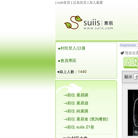
|
suiis首頁
|
設為首頁
|
加入最愛
maysnow..
●村民登入/註冊
玲瓏虹
想
現在位
●會員專區
●線上人數：
1440
顯示
→前往 素易購
→前往 素易遊
→前往 純素購
→前往 素易食 (查詢餐館)
→前往 suiis 21巷
suiis村民大會