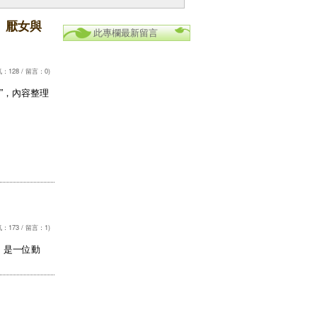
、厭女與
此專欄最新留言
：128 / 留言：0)
ld”，內容整理
：173 / 留言：1)
d）是一位動