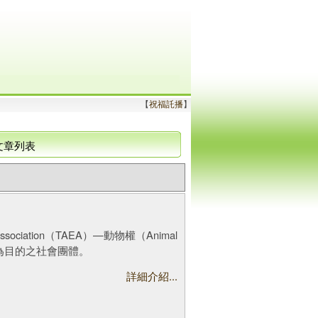
【
祝福託播
】
 文章列表
Association（TAEA）—動物權（Animal
以營利為目的之社會團體。
詳細介紹...