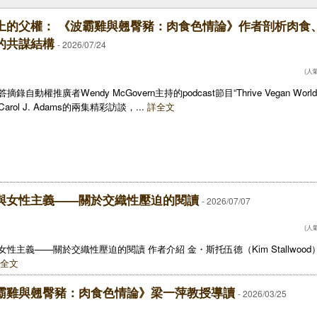
上的父權： 《波霸雞與翹臀豬：肉食色情論》作者剖析肉食
的共謀結構
- 2026/07/24
(人氣
摘錄自動權推廣者Wendy McGovern主持的podcast節目“Thrive Vegan Wor
arol J. Adams的兩集精彩訪談，...
詳全文
與女性主義——關於交織性壓迫的閱讀
- 2026/07/07
(人氣
女性主義——關於交織性壓迫的閱讀 作者介紹 金・斯托伍德（Kim Stallwoo
全文
霸雞與翹臀豬：肉食色情論》梁一萍教授導讀
- 2026/03/25