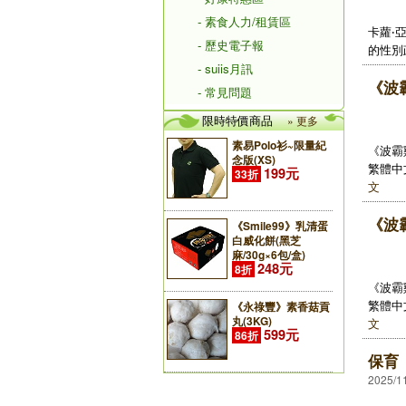
- 素食人力/租賃區
卡蘿‧亞
- 歷史電子報
的性別
- suiis月訊
《波
- 常見問題
限時特價商品
» 更多
素易Polo衫~限量紀
《波霸
念版(XS)
繁體中
199元
33折
文
《波
《Smile99》乳清蛋
白威化餅(黑芝
麻/30g×6包/盒)
248元
8折
《波霸
繁體中
《永祿豐》素香菇貢
丸(3KG)
文
599元
86折
保育
2025/1