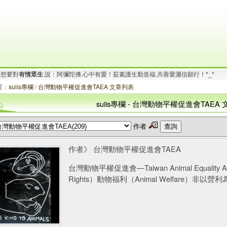
.
想要對
有情眾生
說：阿彌陀佛.心中有愛！茹素護生勤造福.共善愛灑信願行！*_*
要對
有情眾生
說：阿彌陀佛.心寬念純！時時心有法喜.念念不離禪悅!.^Q^..
置：
suiis專欄
/
台灣動物平權促進會TAEA 文章列表
suiis專欄 - 台灣動物平權促進會TAEA
作者
作者》 台灣動物平權促進會TAEA
台灣動物平權促進會—Taiwan Animal Equality 
Rights）動物福利（Animal Welfare）非