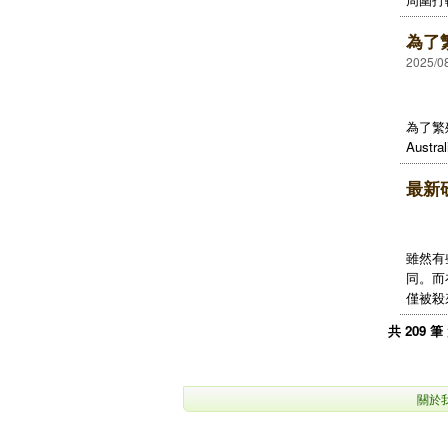
為了繁
2025/0
為了繁
Aust
最新
雖然有
同。而
僅被殺
共 209 筆
關於