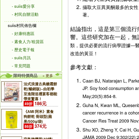
- suiis愛分享
攝取大豆異黃酮最多的女性（
- 村民自辦活動
著。
suiis村民佈告欄
結論指出，這是第三個流行
- 好康特惠區
響。這些研究加在一起，無
- 素食人力/租賃區
類，提供必要的流行病學證據—
- 歷史電子報
改造的黃豆！
- suiis月訊
- 常見問題
參考文獻：
限時特價商品
» 更多
Caan BJ, Natarajan L, Par
法式浪漫古典糖霜餅
JP. Soy food consumption a
乾(暢銷版)~由初學
至進階送禮宴客都能
May;20(5):854-8.
帶來驚喜！
186元
49折
Guha N, Kwan ML, Quesenberr
《AMI 阿米》素食
cancer recurrence in a cohor
狗餅乾 骨頭型(蘋
Cancer Res Treat 2009 Nov
果/500g/袋)
374元
86折
Shu XO, Zheng Y, Cai H, Gu 
JAMA 2009 Dec 9;302(22):2