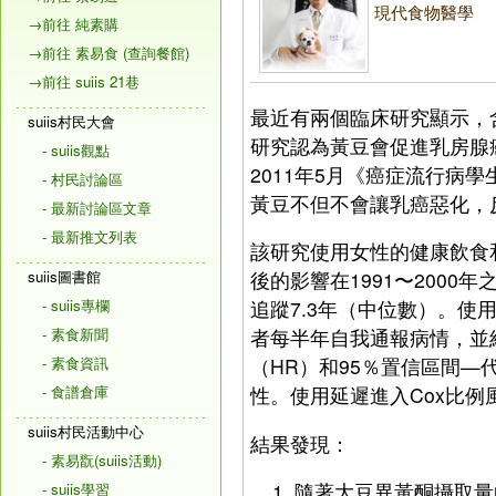
現代食物醫學
→前往 純素購
→前往 素易食 (查詢餐館)
→前往 suiis 21巷
最近有兩個臨床研究顯示，
suiis村民大會
研究認為黃豆會促進乳房腺
- suiis觀點
2011年5月《癌症流行
- 村民討論區
黃豆不但不會讓乳癌惡化，
- 最新討論區文章
- 最新推文列表
該研究使用女性的健康飲食
suiis圖書館
後的影響在1991〜2000
- suiis專欄
追蹤7.3年（中位數）。
- 素食新聞
者每半年自我通報病情，並
- 素食資訊
（HR）和95％置信區間
- 食譜倉庫
性。使用延遲進入Cox比
suiis村民活動中心
結果發現：
- 素易翫(suiis活動)
隨著大豆異黃酮攝取量
- suiis學習