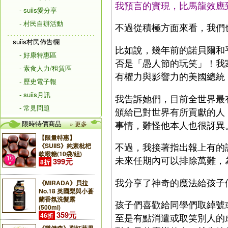
我預言的實現，比馬龍效應
- suiis愛分享
- 村民自辦活動
不過從積極方面來看，我們
suiis村民佈告欄
比如說，幾年前的諾貝爾和
- 好康特惠區
否是「愚人節的玩笑」！我
- 素食人力/租賃區
有權力與影響力的美國總統
- 歷史電子報
- suiis月訊
我告訴她們，目前全世界最
- 常見問題
頒給已對世界有所貢獻的人
事情，難怪他本人也很訝異
限時特價商品
» 更多
【限量特惠】
不過，我接著指出報上有的
《SUIIS》純素枇杷
軟喉糖(10袋/組)
未來任期內可以排除萬難，
399元
8折
我分享了神奇的魔法給孩子
《MIRADA》貝拉
No.18 英國梨與小蒼
蘭香氛洗髮露
孩子們喜歡給同學們取綽號
(500ml)
359元
46折
至是有點消遣或取笑別人的