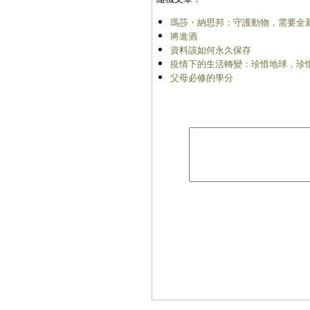
瑪莎・納思邦：守護動物，需要全
將進酒
資料該如何永久保存
疫情下的生活轉變：珍惜地球，珍
父母必修的學分