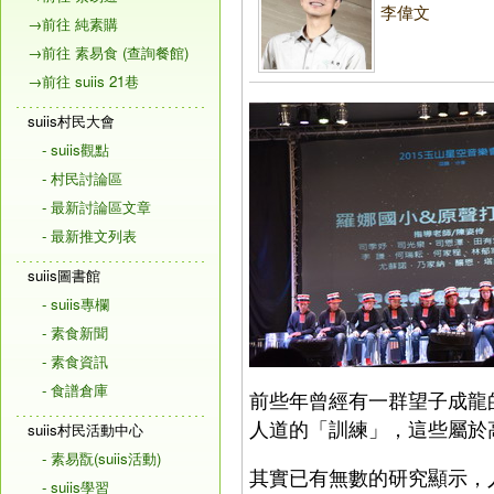
李偉文
→前往 純素購
→前往 素易食 (查詢餐館)
→前往 suiis 21巷
suiis村民大會
- suiis觀點
- 村民討論區
- 最新討論區文章
- 最新推文列表
suiis圖書館
- suiis專欄
- 素食新聞
- 素食資訊
- 食譜倉庫
前些年曾經有一群望子成龍
人道的「訓練」，這些屬於
suiis村民活動中心
- 素易翫(suiis活動)
其實已有無數的研究顯示，
- suiis學習