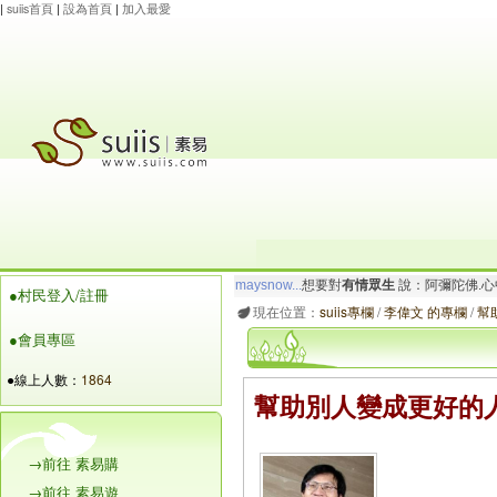
|
suiis首頁
|
設為首頁
|
加入最愛
玲瓏虹
想要對
有情眾生
說：阿彌陀佛.一切唯
●村民登入/註冊
maysnow...
想要對
有情眾生
說：阿彌陀佛.心
現在位置：
suiis專欄
/
李偉文 的專欄
/
幫
●會員專區
●線上人數：
1864
幫助別人變成更好的
→前往 素易購
→前往 素易遊