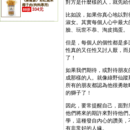
《樂健森》彩虹蔬果
對方是什麼樣的人，就先給
椰子肉(狗狗專用)
334元
88折
比如說，如果你真心地以對
淑女。其實每個人心中最大
臉、玩世不恭、淘皮搗蛋。
但是，每個人的個性都是多
性真的又任性又討人厭，而
了！
如果我們期待，或對待朋友
成那樣的人。就像綠野仙蹤
所有的朋友都認為他很勇敢
的獅子了！
因此，要常提醒自己，面對
他們將來的期許來對待他們
學，這種發自內心的讚美，
有非常好的人緣。