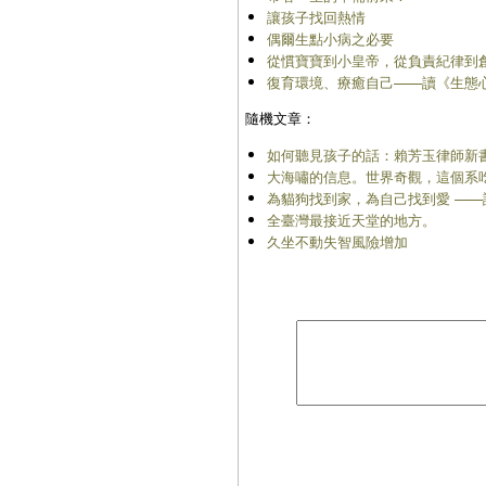
讓孩子找回熱情
偶爾生點小病之必要
從慣寶寶到小皇帝，從負責紀律到
復育環境、療癒自己——讀《生態
隨機文章：
如何聽見孩子的話：賴芳玉律師新
大海嘯的信息。世界奇觀，這個系
為貓狗找到家，為自己找到愛 —
全臺灣最接近天堂的地方。
久坐不動失智風險增加