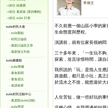
李偉文
→前往 純素購
→前往 素易食 (查詢餐館)
→前往 suiis 21巷
不久前應一個山區小學的家
suiis村民大會
生命態度與歷程。
- suiis觀點
- 村民討論區
演講前，就有位家長很納悶
- 最新討論區文章
- 最新推文列表
三十多年來，「一生玩不夠
探索，並且珍惜時間，讓自
suiis圖書館
- suiis專欄
我所說的「玩」是指人生應
- 素食新聞
路遊戲，都只是小玩；真正
- 素食資訊
於流水之不捨，能悠遊於大
- 食譜倉庫
suiis村民活動中心
人生苦短，做一些好玩的事情不
- 素易翫(suiis活動)
- suiis學習
這種心情，在我周邊的好朋友