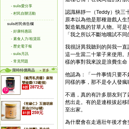
- suiis愛分享
認識林靜一（Teddy）快
- 村民自辦活動
原本以為他是那種遊戲人生
suiis村民佈告欄
製造氣氛的甘草人物。可是
- 好康特惠區
「我之所以不斷地嚐試不同
- 素食人力/租賃區
我很訝異我聽到的與我一直
- 歷史電子報
這一生當二十輩子來使用。
- suiis月訊
樣的事對我來說是浪費生命
- 常見問題
限時特價商品
» 更多
他認為：「一件事情只要不
《毓秀私房醬》麻辣
同樣的事，那不是令人發瘋
雙椒醬(12罐/箱)
2872元
8折
不過，真的有許多朋友到了
然出走。有的是連根拔起移
《有緣仁》五德胡麻
果油(250g/罐)
至出家。
259元
81折
為什麼會在走過壯年後才會