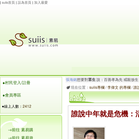
|
suiis首頁
|
設為首頁
|
加入最愛
杜會
想要對
眾生
說：卍南無觀世音菩薩 捐
●村民登入/註冊
張海銘
想要對
眾生
說：百善孝為先 戒殺放生
現在位置：
suiis專欄
/
李偉文 的專欄
/
誰
●會員專區
●線上人數：
2412
誰說中年就是危機：
→前往 素易購
→前往 素易遊