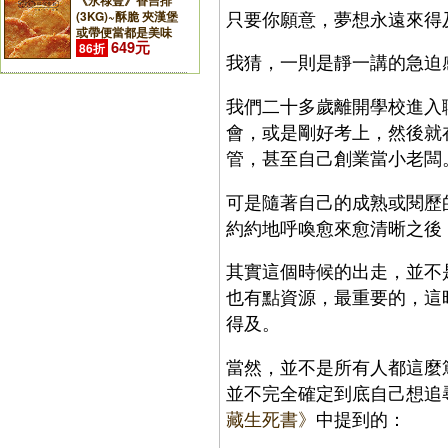
《永祿豐》香吉排
只要你願意，夢想永遠來得及。M
(3KG)~酥脆 夾漢堡
或帶便當都是美味
649元
86折
我猜，一則是靜一講的急迫
我們二十多歲離開學校進入
會，或是剛好考上，然後就
管，甚至自己創業當小老闆
可是隨著自己的成熟或閱歷
約約地呼喚愈來愈清晰之後
其實這個時候的出走，並不
也有點資源，最重要的，這
得及。
當然，並不是所有人都這麼
並不完全確定到底自己想追
藏生死書》
中提到的：