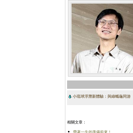
小琉球浮潛新體驗：與綠蠵龜同游
相關文章：
帶著一生的準備前來！