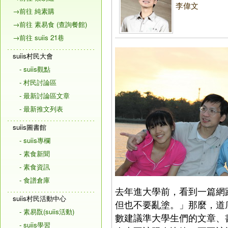
李偉文
→前往 純素購
→前往 素易食 (查詢餐館)
→前往 suiis 21巷
suiis村民大會
- suiis觀點
- 村民討論區
- 最新討論區文章
- 最新推文列表
suiis圖書館
- suiis專欄
- 素食新聞
- 素食資訊
- 食譜倉庫
去年進大學前，看到一篇網
suiis村民活動中心
但也不要亂塗。」那麼，道底
- 素易翫(suiis活動)
數建議準大學生們的文章、
- suiis學習