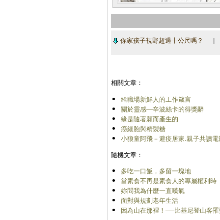
你家孩子視野超過十公尺嗎？
相關文章：
給職場新鮮人的工作箴言
關於靈感―辛波絲卡的得獎辭
緣是隨著願而產生的
癌細胞與精製糖
小狼童阿飛－避疫居家.親子共讀電
隨機文章：
多吃一口飯，多留一塊地
當素食不再是素食人的專屬權利時
妳問我為什麼一直嘆氣
面對與規劃老年生活
因為山在那裡！──比基尼登山客