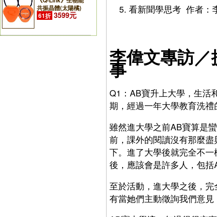
《Q-Link》生物能
看新聞學思考 作者：
共振晶體(太陽橘)
3599元
61折
李偉文專訪／
事
Q1：AB寶升上大學，生
期，經過一年大學教育洗禮
雖然進大學之前AB寶算是
前，課外的閱讀沒有那麼盡
下。進了大學後就完全不一
後，應該會是許多人，包括
至於活動，進大學之後，完
有當她們主動徵詢我們意見