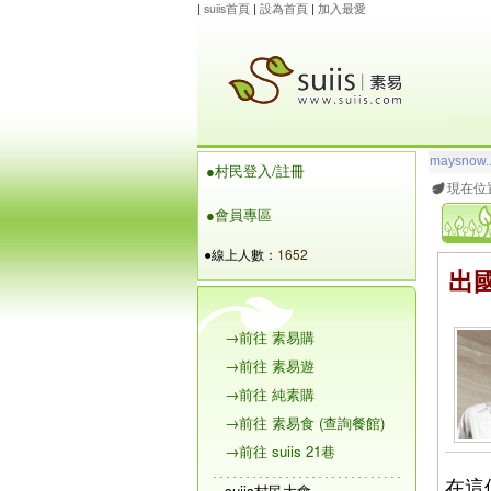
|
suiis首頁
|
設為首頁
|
加入最愛
maysnow..
●村民登入/註冊
玲瓏虹
想
現在位
●會員專區
●線上人數：
1652
出
→前往 素易購
→前往 素易遊
→前往 純素購
→前往 素易食 (查詢餐館)
→前往 suiis 21巷
在這
suiis村民大會