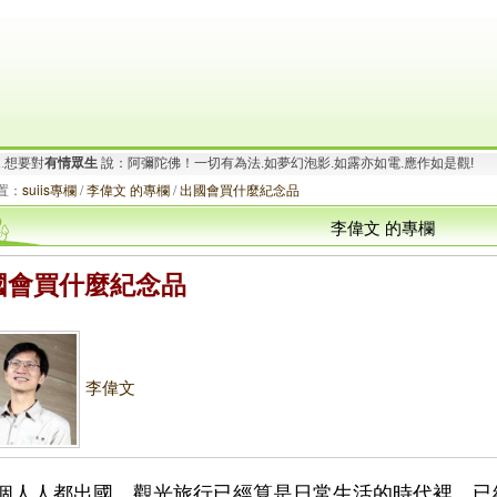
.
想要對
有情眾生
說：阿彌陀佛！一切有為法.如夢幻泡影.如露亦如電.應作如是觀!
要對
有情眾生
說：南無大願地藏王菩薩！地獄未空.誓不成佛.眾生度盡.方證菩提!
置：
suiis專欄
/
李偉文 的專欄
/
出國會買什麼紀念品
李偉文 的專欄
國會買什麼紀念品
李偉文
個人人都出國，觀光旅行已經算是日常生活的時代裡，已