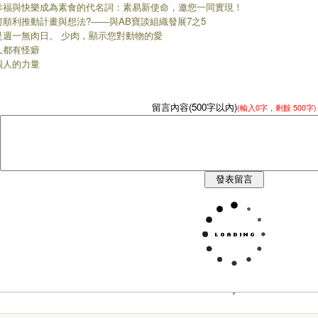
幸福與快樂成為素食的代名詞：素易新使命，邀您一同實現！
何順利推動計畫與想法?――與AB寶談組織發展7之5
是週一無肉日。 少肉，顯示您對動物的愛
人都有怪癖
個人的力量
留言內容(500字以內)
(輸入
0
字，剩餘
500字
)