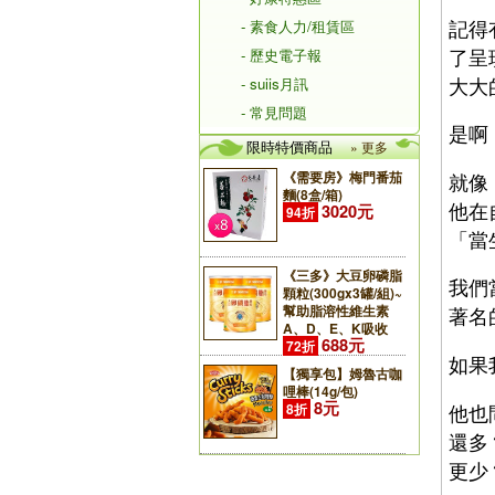
記得
- 素食人力/租賃區
了呈
- 歷史電子報
大大
- suiis月訊
- 常見問題
是啊
限時特價商品
» 更多
《需要房》梅門番茄
就像
麵(8盒/箱)
他在
3020元
94折
「當
《三多》大豆卵磷脂
我們
顆粒(300gx3罐/組)~
幫助脂溶性維生素
著名
A、D、E、K吸收
688元
72折
如果
【獨享包】姆魯古咖
哩棒(14g/包)
8元
他也
8折
還多
更少