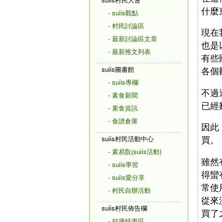
什麼
- suiis觀點
- 村民討論區
現在
- 最新討論區文章
也是
- 最新推文列表
有些
suiis圖書館
各個
- suiis專欄
不過
- 素食新聞
已經
- 素食資訊
- 食譜倉庫
因此
買。
suiis村民活動中心
- 素易翫(suiis活動)
雖然
- suiis學習
得蠻
- suiis愛分享
常使
- 村民自辦活動
從來
suiis村民佈告欄
買了
- 好康特惠區