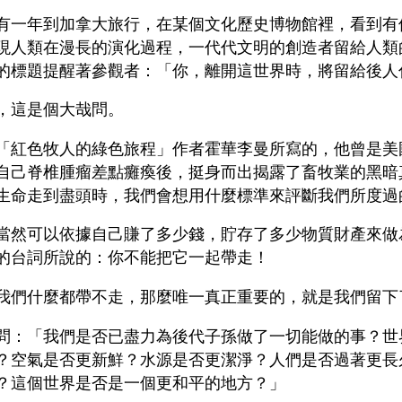
有一年到加拿大旅行，在某個文化歷史博物館裡，看到有
現人類在漫長的演化過程，一代代文明的創造者留給人類
的標題提醒著參觀者：「你，離開這世界時，將留給後人
，這是個大哉問。
「紅色牧人的綠色旅程」作者霍華李曼所寫的，他曾是美
自己脊椎腫瘤差點癱瘓後，挺身而出揭露了畜牧業的黑暗
生命走到盡頭時，我們會想用什麼標準來評斷我們所度過
當然可以依據自己賺了多少錢，貯存了多少物質財產來做
的台詞所說的：你不能把它一起帶走！
我們什麼都帶不走，那麼唯一真正重要的，就是我們留下
問：「我們是否已盡力為後代子孫做了一切能做的事？世
？空氣是否更新鮮？水源是否更潔淨？人們是否過著更長
？這個世界是否是一個更和平的地方？」