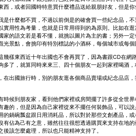
東西，或者回國時特意買什麼禮品送給親朋好友，但是你
我是什麼都不買，不過以前倒是的確會買一些紀念品，不
以實用性為考量，也就是日常用得到的為原則。比如在逛
國家的語文若是看不懂，就挑以圖片為主的書；另外一定
觀光景點，會挑印有特別標誌的小酒杯，每個城市或每個
這幾樣東西近十年出國也不會再買了，因為書跟CD在網
夠多了，就算同時來來三、四十個朋友一起到家裡喝酒，
，在出國旅行時，別的朋友逛各個商品賣場或紀念品店，
有時候到朋友家，看到他們家裡或房間擺了許多從全世界
有趣的，但是因為自己家裡從來不擺任何裝飾品，可以說
用的鍋碗瓢盆跟日用消耗品，所以對於那些文創產品，或
沒有佔為己有之意，雖然往往很想透過購買來支持在地的
之後該怎麼處理，所以也只能精神支持了。