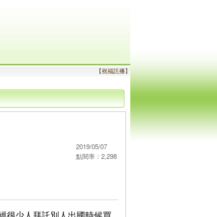
【
祝福託播
】
2019/05/07
點閱率：2,298
經很少人拜託別人出國時候買