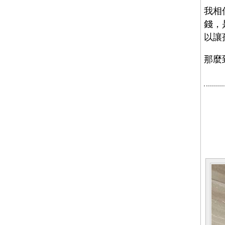
我相
錢，
以讓
那麼