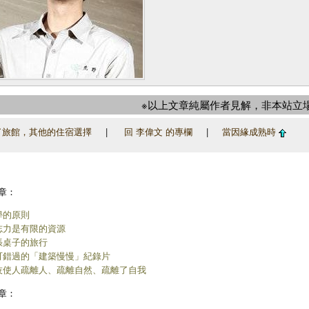
※以上文章純屬作者見解，非本站立
旅館，其他的住宿選擇
|
回 李偉文 的專欄
|
當因緣成熟時
章：
學的原則
志力是有限的資源
張桌子的旅行
可錯過的「建築慢慢」紀錄片
技使人疏離人、疏離自然、疏離了自我
章：