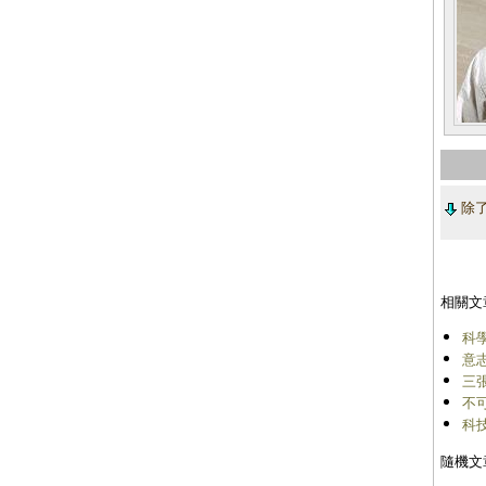
除了
相關文
科
意
三
不
科
隨機文