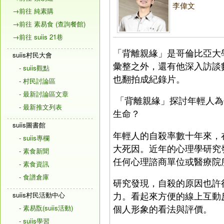
李偉文
→前往 純素購
→前往 素易食 (查詢餐館)
→前往 suiis 21巷
「背離親緣」是哥倫比亞大
suiis村民大會
彙整之外，還有他深入訪談
- suiis觀點
也翻拍成紀錄片。
- 村民討論區
- 最新討論區文章
「背離親緣」探討年輕人為
- 最新推文列表
生命？
suiis圖書館
年輕人的自殺率數十年來，
- suiis專欄
大死因。近年的心理學研究
- 素食新聞
任何心理諮商單位或醫療院
- 素食資訊
- 食譜倉庫
研究發現，自殺的原因也許
力。看起來方便的線上互動
suiis村民活動中心
個人形象的看法與評價。
- 素易翫(suiis活動)
- suiis學習