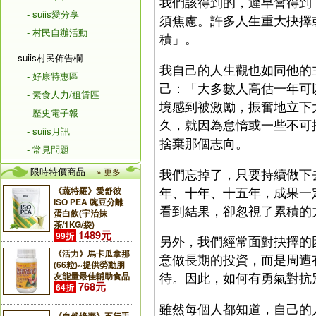
我們該得到的，遲早會得到
- suiis愛分享
須焦慮。許多人生重大抉擇
- 村民自辦活動
積」。
suiis村民佈告欄
我自己的人生觀也如同他的
- 好康特惠區
己：「大多數人高估一年可
- 素食人力/租賃區
境感到被激勵，振奮地立下
- 歷史電子報
久，就因為怠惰或一些不可
- suiis月訊
捨棄那個志向。
- 常見問題
限時特價商品
我們忘掉了，只要持續做下
» 更多
年、十年、十五年，成果一
《蔬特羅》愛舒彼
ISO PEA 豌豆分離
看到結果，卻忽視了累積的
蛋白飲(宇治抹
茶/1KG/袋)
1489元
99折
另外，我們經常面對抉擇的
《活力》馬卡瓜拿那
意做長期的投資，而是周遭
(66粒)~提供勞動朋
待。因此，如何有勇氣對抗
友能量最佳輔助食品
768元
64折
雖然每個人都知道，自己的