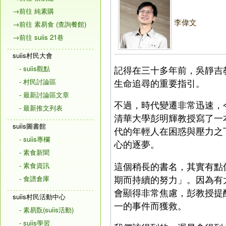
→前往 純素購
李偉文
→前往 素易食 (查詢餐館)
→前往 suiis 21巷
suiis村民大會
記得在三十多年前，吳靜吉
- suiis觀點
生命追尋的重要指引。
- 村民討論區
- 最新討論區文章
不過，時代變遷非常迅速，
- 最新推文列表
清華大學彭明輝教授寫了一
suiis圖書館
代的年輕人在困惑與壓力之
- suiis專欄
心的逐夢。
- 素食新聞
這個稍長的書名，其實有點
- 素食資訊
期而持續的努力」。因為有
- 食譜倉庫
會顯得非常焦慮，彭教授提
suiis村民活動中心
一的事件而獲救。
- 素易翫(suiis活動)
- suiis學習