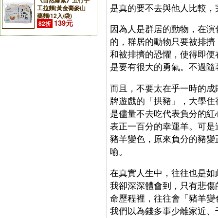
《自然緣素》五行手
是真的要不去與他人比較，
工拉麵(黃金蕎麥山
藥麵/12入/袋)
139元
82折
因為人是群居的動物，在演
的，群居的動物只要被排擠
和被排擠的恐懼，使得即便
是要有很大的勇氣。不過隨
而且，不要太在乎一時的成
牌遊戲的「拱豬」，大學住
是儘量不去吃代表負分的紅
表正一百分的幸運羊。可是
豬羊變色，原來負分的豬變
喻。
在真實人生中，往往也是如
我卻深深體會到，只有悲傷
命歷程裡，往往會「豬羊變
我們以為錢多事少離家近、