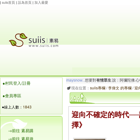
|
suiis首頁
|
設為首頁
|
加入最愛
玲瓏虹
想要對
有情眾生
說：阿彌陀佛.一切唯
●村民登入/註冊
maysnow...
想要對
有情眾生
說：阿彌陀佛.心
現在位置：
suiis專欄
/
李偉文 的專欄
/
迎
●會員專區
●線上人數：
1843
迎向不確定的時代─
擇》
→前往 素易購
→前往 素易遊