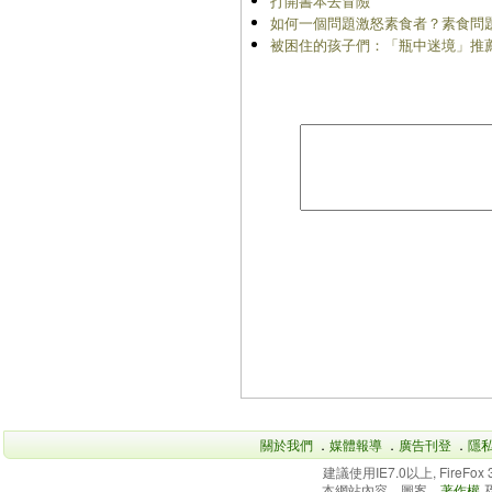
打開書本去冒險
如何一個問題激怒素食者？素食問
被困住的孩子們：「瓶中迷境」推
關於我們
．
媒體報導
．
廣告刊登
．
隱
建議使用IE7.0以上, FireFo
本網站內容、圖案、
著作權