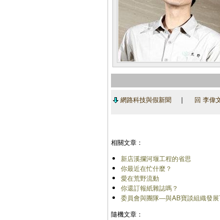
網路科技與假新聞
|
回 李偉
相關文章：
新店溪攔河堰工程的省思
你最近在忙什麼？
愛在荒野流動
你還訂報紙雜誌嗎？
委員會與團隊―與AB寶談組織發展
隨機文章：