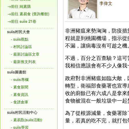
李偉文
→前往 純素購
→前往 素易食 (查詢餐館)
→前往 suiis 21巷
非洲豬瘟來勢洶洶，防疫措
suiis村民大會
程就是到桃園機場，指示從
- suiis觀點
不漏，讓病毒沒有可趁之機
- 村民討論區
- 最新討論區文章
不過，百分之百查驗？這可
- 最新推文列表
我相信應該會有不少人像我
suiis圖書館
政府對非洲豬瘟如臨大敵，
- suiis專欄
轉型，衛福部食藥署也宣導
- 素食新聞
收的廚餘已有六成八是拿來
- 素食資訊
食物被混在一般垃圾中一起
- 食譜倉庫
為了從根源減量，食藥署除
suiis村民活動中心
量，若真的吃不完，就打包
- 素易翫(suiis活動)
- suiis學習