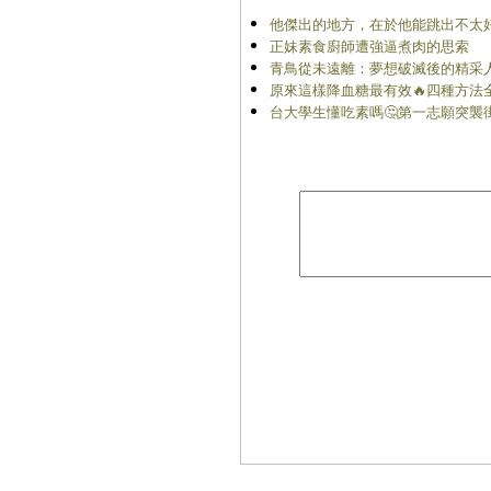
他傑出的地方，在於他能跳出不太
正妹素食廚師遭強逼煮肉的思索
青鳥從未遠離：夢想破滅後的精采
原來這樣降血糖最有效🔥四種方法
台大學生懂吃素嗎🤔第一志願突襲街訪