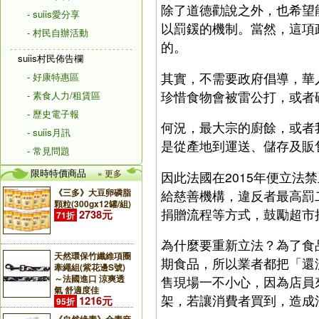
除了道德勸說之外，也希望
- suiis愛分享
以罰鍰的機制。當然，這項
- 村民自辦活動
的。
suiis村民佈告欄
其實，不需要政府倡導，華
- 好康特惠區
珍惜食物會被雷公打，或者
- 素食人力/租賃區
- 歷史電子報
何況，最大宗的廚餘，或者
- suiis月訊
是從產地到運送、儲存及販
- 常見問題
限時特價商品
» 更多
因此法國在2015年便立
《三多》大豆卵磷脂
給慈善機構，違反者最高罰
顆粒(300gx12罐/組)
捐贈流程等方式，鼓勵超市
2738元
71折
為什麼要重新立法？為了食
天然環保竹纖維項圈
期食品，所以業者都把「還
牽繩組(紫花邊S號)
～法國進口 涼爽透
售現場一不小心，因為店員
氣 舒適度佳
架，若讓消費者買到，造成
1216元
95折