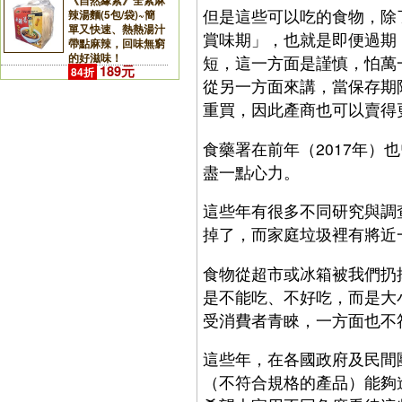
《自然緣素》全素麻
但是這些可以吃的食物，除
辣湯麵(5包/袋)~簡
單又快速、熱熱湯汁
賞味期」，也就是即便過期
帶點麻辣，回味無窮
的好滋味！
短，這一方面是謹慎，怕萬
189元
84折
從另一方面來講，當保存期
重買，因此產商也可以賣得
食藥署在前年（2017年
盡一點心力。
這些年有很多不同研究與調
掉了，而家庭垃圾裡有將近
食物從超市或冰箱被我們扔
是不能吃、不好吃，而是大
受消費者青睞，一方面也不
這些年，在各國政府及民間
（不符合規格的產品）能夠