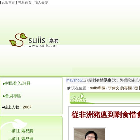
|
suiis首頁
|
設為首頁
|
加入最愛
maysnow...
想要對
有情眾生
說：阿彌陀佛.心
●村民登入/註冊
玲瓏虹
想要對
有情眾生
說：阿彌陀佛.一切唯
現在位置：
suiis專欄
/
李偉文 的專欄
/
從
●會員專區
●線上人數：
2067
從非洲豬瘟到剩食惜
→前往 素易購
→前往 素易遊