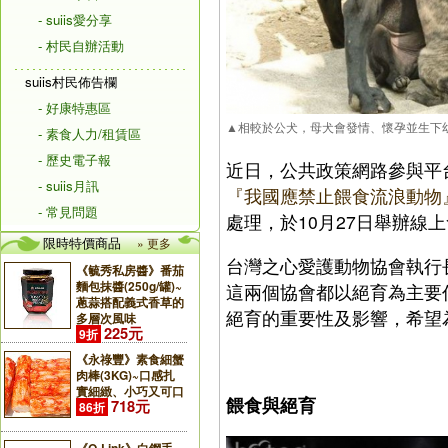
- suiis愛分享
- 村民自辦活動
suiis村民佈告欄
- 好康特惠區
▲相較於公犬，母犬會發情、懷孕並生下
- 素食人力/租賃區
- 歷史電子報
近日，公共政策網路參與平
- suiis月訊
『我國應禁止餵食流浪動物
- 常見問題
處理，於10月27日舉辦
限時特價商品
» 更多
台灣之心愛護動物協會執行
《毓秀私房醬》番茄
麵包抹醬(250g/罐)~
這兩個協會都以絕育為主要
蔥蒜搭配義式香草的
絕育的重要性及影響，希望
多層次風味
225元
9折
《永祿豐》素食細蟹
肉棒(3KG)~口感扎
實細緻、小巧又可口
餵食與絕育
718元
86折