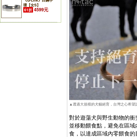
《Q-Link》白鋼手
環【女S】
4599元
61折
▲透過大規模的犬貓絕育，台灣之心希望
對於遊蕩犬與野生動物的衝
並移動餵食點，避免在區域
食，以達成區域內零餵食的