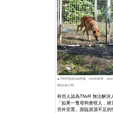
▲TNvR包括trap誘捕、neuter絕育、
因此v為小寫。
有些人認為TNvR 無法解
「如果一隻母狗會咬人，絕
另外安置。面臨資源不足的