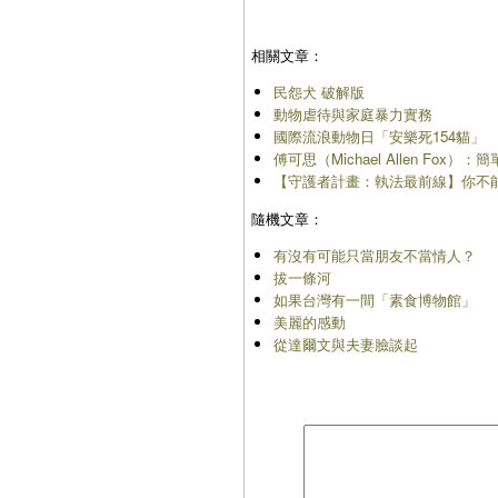
相關文章：
民怨犬 破解版
動物虐待與家庭暴力實務
國際流浪動物日「安樂死154貓」
傅可思（Michael Allen F
【守護者計畫：執法最前線】你不
隨機文章：
有沒有可能只當朋友不當情人？
拔一條河
如果台灣有一間「素食博物館」
美麗的感動
從達爾文與夫妻臉談起