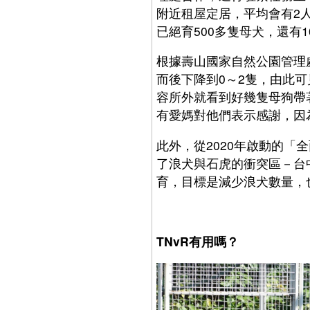
附近租屋定居，平均會有2
已絕育500多隻母犬，還有
根據壽山國家自然公園管理處
而後下降到0～2隻，由此
容所外就看到好幾隻母狗帶
有愛媽對他們表示感謝，因
此外，從2020年啟動的
了浪犬與石虎的衝突區－台
育，目標是減少浪犬數量，
TNvR
有用嗎？