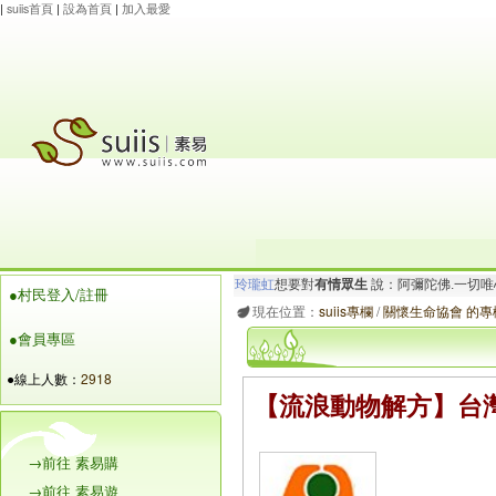
|
suiis首頁
|
設為首頁
|
加入最愛
玲瓏虹
想要對
有情眾生
說：阿彌陀佛.一切唯
●村民登入/註冊
maysnow...
想要對
有情眾生
說：阿彌陀佛.心
現在位置：
suiis專欄
/
關懷生命協會 的專
●會員專區
●線上人數：
2918
【流浪動物解方】台
→前往 素易購
→前往 素易遊