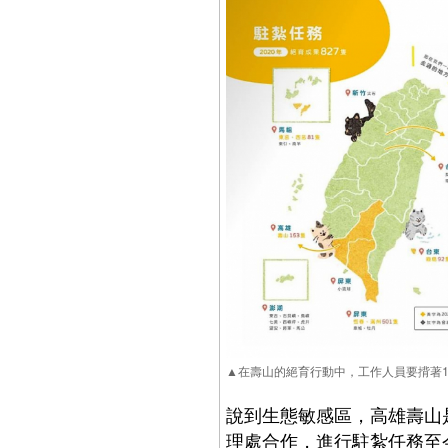
▲在壽山的絕育行動中，工作人員要揹著
說到生態敏感區，高雄壽山
理處合作，進行駐紮任務至