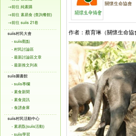
關懷生命協會
→前往 純素購
→前往 素易食 (查詢餐館)
→前往 suiis 21巷
作者：蔡育琳（關懷生命協
suiis村民大會
- suiis觀點
- 村民討論區
- 最新討論區文章
- 最新推文列表
suiis圖書館
- suiis專欄
- 素食新聞
- 素食資訊
- 食譜倉庫
suiis村民活動中心
- 素易翫(suiis活動)
- suiis學習