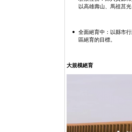
以高雄壽山、馬祖莒光
全面絕育中：以縣市行
區絕育的目標。
大規模絕育