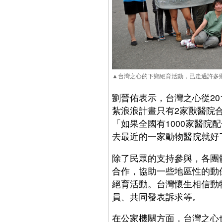
▲台灣之心的下鄉絕育活動，已走過許多
劉晉佑表示，台灣之心從20
紮浪浪計畫只有2家獸醫院
「如果全國有1000家醫
去最近的一家動物醫院就好
除了民眾的支持參與，各團
合作，協助一些地區性的動
絕育活動。台灣懷生相信動
員、共同發表訴求等。
在公家機關方面，台灣之心