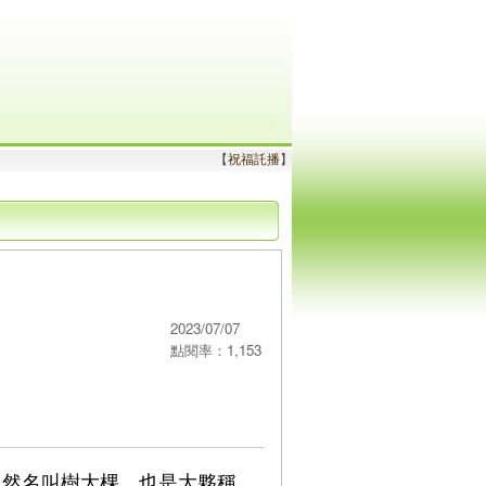
【
祝福託播
】
2023/07/07
點閱率：1,153
自然名叫樹大棵，也是大夥稱