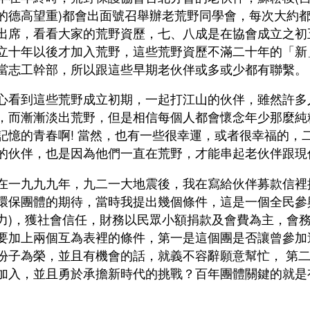
的德高望重)都會出面號召舉辦老荒野同學會，每次大約
出席，看看大家的荒野資歷，七、八成是在協會成立之初
立十年以後才加入荒野，這些荒野資歷不滿二十年的「新
當志工幹部，所以跟這些早期老伙伴或多或少都有聯繫。
心看到這些荒野成立初期，一起打江山的伙伴，雖然許多
，而漸漸淡出荒野，但是相信每個人都會懷念年少那麼純
記憶的青春啊! 當然，也有一些很幸運，或者很幸福的，
的伙伴，也是因為他們一直在荒野，才能串起老伙伴跟現
在一九九九年，九二一大地震後，我在寫給伙伴募款信裡
環保團體的期待，當時我提出幾個條件，這是一個全民參
力)，獲社會信任，財務以民眾小額捐款及會費為主，會務
要加上兩個互為表裡的條件，第一是這個團是否讓曾參加
份子為榮，並且有機會的話，就義不容辭願意幫忙， 第
加入，並且勇於承擔新時代的挑戰？百年團體關鍵的就是
。