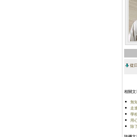
從日
相關文
無
走
學
用
除
隨機文