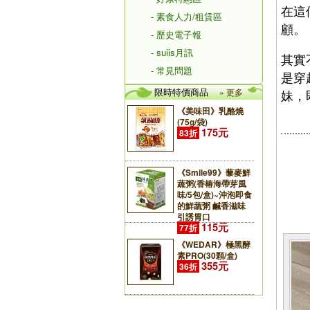
在這
- 素食人力/租賃區
顧。
- 歷史電子報
- suiis月訊
其實
- 常見問題
是穿
限時特價商品
» 更多
妹，
《美味田》乳酪燒
(75g/袋)
175元
83折
《Smile99》藜麥鮮
蔬粥(香椿海帶芽風
味/5包/盒)~沖泡即食
的鮮蔬粥 鹹香滋味
引誘胃口
115元
77折
《WEDAR》極黑酵
素PRO(30顆/盒)
355元
36折