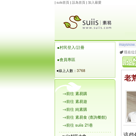
|
suiis首頁
|
設為首頁
|
加入最愛
maysnow..
●村民登入/註冊
玲瓏虹
想
現在位
●會員專區
●線上人數：
3768
老
→前往 素易購
→前往 素易遊
→前往 純素購
→前往 素易食 (查詢餐館)
→前往 suiis 21巷
這些
suiis村民大會