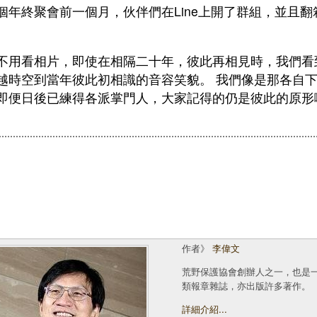
個年終聚會前一個月，伙伴們在Line上開了群組，並且
不用看相片，即使在相隔二十年，彼此再相見時，我們看
越時空到當年彼此初相識的音容笑貌。 我們像是那各自
即便日後已練得各派掌門人，大家記得的仍是彼此的原形
作者》
李偉文
荒野保護協會創辦人之一，也是
類報章雜誌，亦出版許多著作。
詳細介紹...