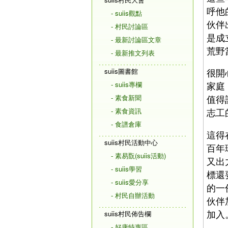
呼他
- suiis觀點
伙伴
- 村民討論區
是成
- 最新討論區文章
荒野
- 最新推文列表
suiis圖書館
很開
- suiis專欄
家庭
- 素食新聞
值得
- 素食資訊
志工
- 食譜倉庫
這得
suiis村民活動中心
百年
- 素易翫(suiis活動)
又出
- suiis學習
標還
- suiis愛分享
的一
- 村民自辦活動
伙伴
加入
suiis村民佈告欄
- 好康特惠區