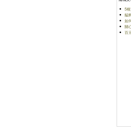
5
艋
如
關
百