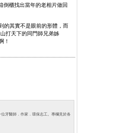
翻箱倒櫃找出當年的老相片做回
到的其實不是眼前的形體，而
下山打天下的同門師兄弟姊
啊！
一位牙醫師．作家．環保志工。專欄見於各