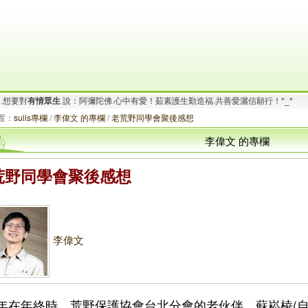
.
想要對
有情眾生
說：阿彌陀佛.心中有愛！茹素護生勤造福.共善愛灑信願行！*_*
要對
有情眾生
說：阿彌陀佛.心寬念純！時時心有法喜.念念不離禪悅!.^Q^..
置：
suiis專欄
/
李偉文 的專欄
/
老荒野同學會聚後感想
李偉文 的專欄
荒野同學會聚後感想
李偉文
年在年終時，荒野保護協會台北分會的老伙伴，蘇崧棱(