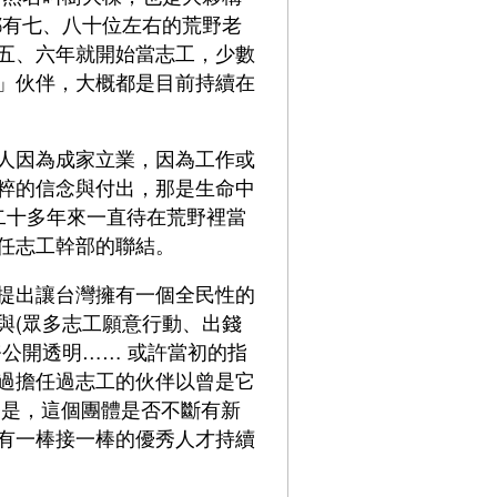
都有七、八十位左右的荒野老
五、六年就開始當志工，少數
」伙伴，大概都是目前持續在
人因為成家立業，因為工作或
粹的信念與付出，那是生命中
二十多年來一直待在荒野裡當
任志工幹部的聯結。
提出讓台灣擁有一個全民性的
與(眾多志工願意行動、出錢
公開透明…… 或許當初的指
過擔任過志工的伙伴以曾是它
二是，這個團體是否不斷有新
有一棒接一棒的優秀人才持續