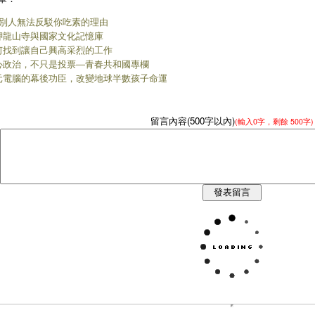
種別人無法反駁你吃素的理由
舺龍山寺與國家文化記憶庫
何找到讓自己興高采烈的工作
心政治，不只是投票―青春共和國專欄
元電腦的幕後功臣，改變地球半數孩子命運
留言內容(500字以內)
(輸入
0
字，剩餘
500字
)