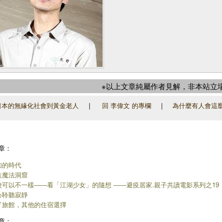
※以上文章純屬作者見解，非本站立
本的無緣化社會到黃金老人
|
回 李偉文 的專欄
|
為什麼有人會這
章：
知的時代
進魔法洞窟
校可以不一樣――看「江湖少女」的隨想 ――避疫居家.親子共讀電影系列之19
心聆聽寂靜
了旅館，其他的住宿選擇
章：