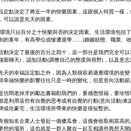
設定點決定了將近一半的快樂因素，這跟個人特質一樣，
，可以說是先天的因素。
環境只佔百分之十快樂與否的決定因素。生活環境包括了
創的童年，有高學位或慘遭退學……)婚姻狀態、職業、
活動決定了最後的百分之四十，這一部分是我們完全可以
碰面聊天)，認知活動(調整自己的態度與視野)，以及意志
先天的幸福設定點之外，因為人類很容易適應環境的改變
得幸福快樂的影響往往只是一時的變化，但是意向活動卻
是坊間老掉牙的勵志書籍勸我們的，要感恩惜福，要珍惜
都是利用這些有自覺的思考或有自覺的行動(意向活動)來
牌或住豪宅，生活環境所帶來的快樂是很短暫的。
有個知名企業人士發起一個傻瓜會，這個會收取相當高的
夢想的場所，這也就是一群人聚在一起互相講些異想天開