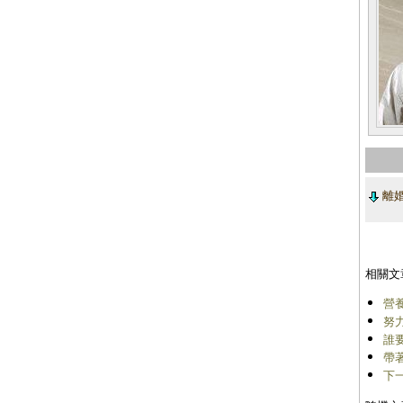
離
相關文
營
努
誰
帶
下