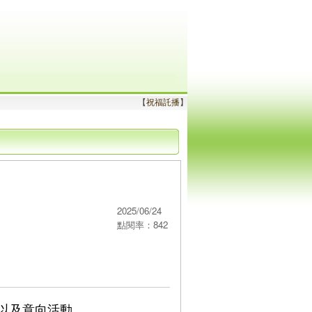
【
祝福託播
】
2025/06/24
點閱率：842
以及意向活動。