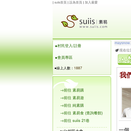
|
suiis首頁
|
設為首頁
|
加入最愛
maysnow..
●村民登入/註冊
玲瓏虹
想
現在位
●會員專區
●線上人數：
1887
我
→前往 素易購
→前往 素易遊
→前往 純素購
→前往 素易食 (查詢餐館)
→前往 suiis 21巷
一個
suiis村民大會