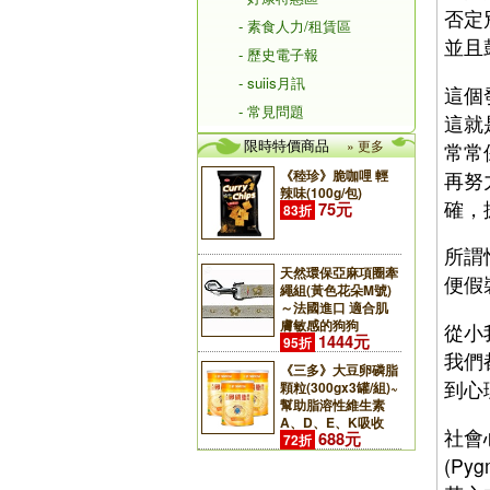
否定
- 素食人力/租賃區
並且
- 歷史電子報
- suiis月訊
這個
- 常見問題
這就
限時特價商品
» 更多
常常
《稑珍》脆咖哩 輕
再努
辣味(100g/包)
確，
75元
83折
所謂
天然環保亞麻項圈牽
便假
繩組(黃色花朵M號)
～法國進口 適合肌
膚敏感的狗狗
從小
1444元
95折
我們
《三多》大豆卵磷脂
到心
顆粒(300gx3罐/組)~
幫助脂溶性維生素
A、D、E、K吸收
社會
688元
72折
(P