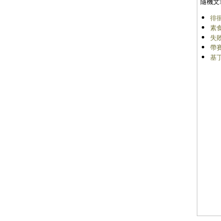
隨機文
徘
素
失
帶
基