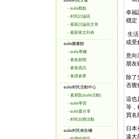
- suiis觀點
幸福
- 村民討論區
穩定
- 最新討論區文章
- 最新推文列表
生活
或受
suiis圖書館
- suiis專欄
意向
- 素食新聞
朋友
- 素食資訊
- 食譜倉庫
除了
否覺
suiis村民活動中心
- 素易翫(suiis活動)
這也
- suiis學習
等，
- suiis愛分享
買名
- 村民自辦活動
日本
suiis村民佈告欄
遠大
- 好康特惠區