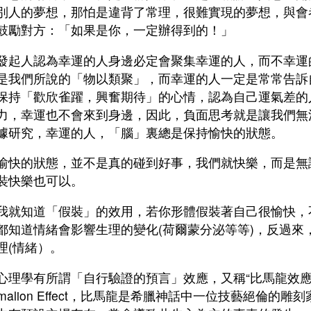
別人的夢想，那怕是違背了常理，很難實現的夢想，與會
鼓勵對方：「如果是你，一定辦得到的！」
發起人認為幸運的人身邊必定會聚集幸運的人，而不幸運
是我們所說的「物以類聚」，而幸運的人一定是常常告訴
保持「歡欣雀躍，興奮期待」的心情，認為自己運氣差的
力，幸運也不會來到身邊，因此，負面思考就是讓我們無
據研究，幸運的人，「腦」裏總是保持愉快的狀態。
愉快的狀態，並不是真的碰到好事，我們就快樂，而是無
裝快樂也可以。
我就知道「假裝」的效用，若你形體假裝著自己很愉快，
都知道情緒會影響生理的變化(荷爾蒙分泌等等)，反過來，
理(情緒）。
心理學有所謂「自行驗證的預言」效應，又稱“比馬龍效應
ygmalion Effect，比馬龍是希臘神話中一位技藝絕倫的