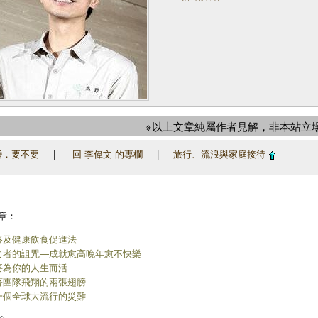
※以上文章純屬作者見解，非本站立
婚．要不要
|
回 李偉文 的專欄
|
旅行、流浪與家庭接待
章：
養及健康飲食促進法
力者的詛咒―成就愈高晚年愈不快樂
要為你的人生而活
著團隊飛翔的兩張翅膀
一個全球大流行的災難