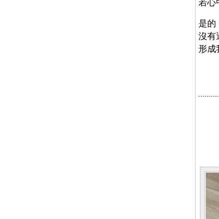
若心
是的
沒有
形成