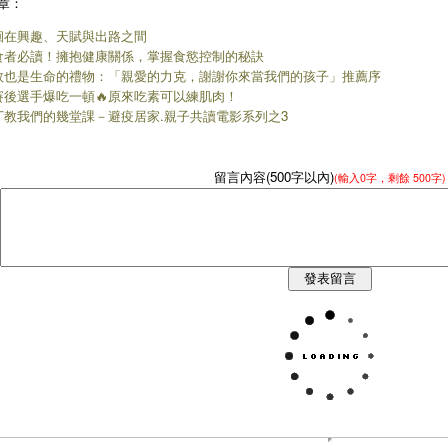
章：
徊在興趣、天賦與出路之間
食者必讀！擁抱健康關係，掌握食慾控制的秘訣
敗也是生命的禮物：「親愛的力克，謝謝你來當我們的孩子」推薦序
賽後選手爆吃一頓🔥原來吃素可以練肌肉！
丁教我們的幾堂課－避疫居家.親子共讀電影系列之3
留言內容(500字以內)
(輸入
0
字，剩餘
500字
)