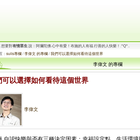
.
想要對
有情眾生
說：阿彌陀佛.心中有愛！布施的人有福.行善的人快樂！.^Q^..
要對
有情眾生
說：阿彌陀佛.一切唯心造！啟動善的循環.創造幸福無限！_/_
置：
suiis專欄
/
李偉文 的專欄
/
我們可以選擇如何看待這個世界
李偉文 的專欄
們可以選擇如何看待這個世界
李偉文
人自認快樂與否有三種決定因素：幸福設定點，生活環境