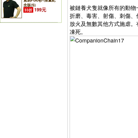
素易Polo衫~限量紀
念版(S)
被鏈養犬隻就像所有的動物
199元
33折
折磨、毒害、射傷、刺傷、
放火及無數其他方式施虐。
凍死。