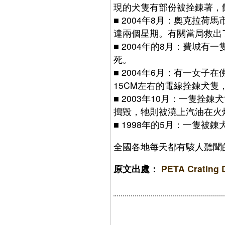
現的犬隻有部份被拴錬著，
■
2004年8月：奧克拉荷
達兩個星期。有關當局救出
■
2004年的8月：費城有
死。
■
2004年6月：有一女子
15CM左右的電線拴錬犬
■
2003年10月：一隻拴
搗毀，牠則被澆上汽油在火
■
1998年的5月：一隻被
全國各地每天都有駭人聽聞
原文出處：
PETA Crating 