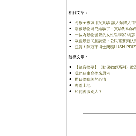
相關文章：
將猴子複製用於實驗 讓人類陷入道
別被動物研究給騙了－實驗對動物
一位為動物發聲的女性哲學家 瑪莎．克拉文
歐盟最新民意調查：公民需要淘汰
狂賀！陳冠宇博士榮獲LUSH PRI
隨機文章：
【錄音摘要】〈動保教師系列〉歐
我們藉由寫作來思考
周日傍晚後的心情
肉噬土地
如何說服別人？