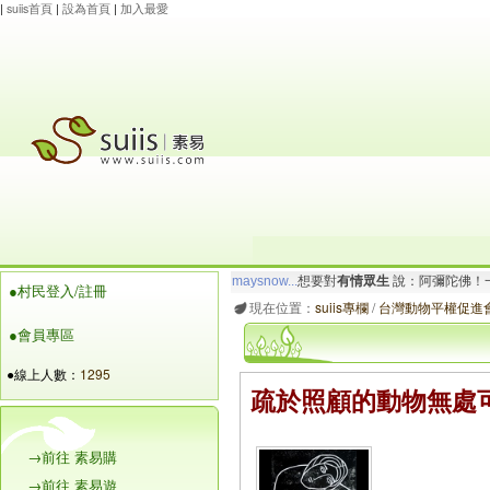
|
suiis首頁
|
設為首頁
|
加入最愛
玲瓏虹
想要對
有情眾生
說：南無大願地藏王菩
●村民登入/註冊
maysnow...
想要對
有情眾生
說：阿彌陀佛！一
現在位置：
suiis專欄
/
台灣動物平權促進會
●會員專區
●線上人數：
1295
疏於照顧的動物無處
→前往 素易購
→前往 素易遊