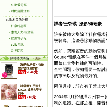
- suiis愛分享
- 村民自辦活動
suiis村民佈告欄
譯者/王郁瑛 攝影/傅翊豪
- 好康特惠區
- 素食人力/租賃區
許多被錬犬隻除了社會需求
- 歷史電子報
被剝奪。這些悲慘動物所謂
- suiis月訊
例如，費爾霍普的動物管制員
- 常見問題
Courier報紙在事件一個
限時特價商品
» 更多
面禁止犬隻拴錬的可能性。 
《毓秀私房醬》杏鮑
菇拌醬(12罐/箱)
全性問題，假如需要一點討
2646元
88折
的市民以及寵物最好的。
兩個月後，該市有了禁止犬
《永祿豐》芋頭丸
(3KG)~濃厚大甲芋
頭香
2004年1月於紐澤西州有
718元
86折
狗的遺體。在那之後，開普