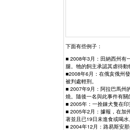
下面有些例子：
■
2008年3月：田納西州
腿。牠的飼主承認其虐待動
■
2008年6月：在俄亥俄
被判處輕刑。
■
2007年9月：阿拉巴馬
燒。隨後一名與此事件有關
■
2005年：一拴錬犬隻在
■
2005年2月：據報，在
著並且已19日未進食或喝水
■
2004年12月：路易斯