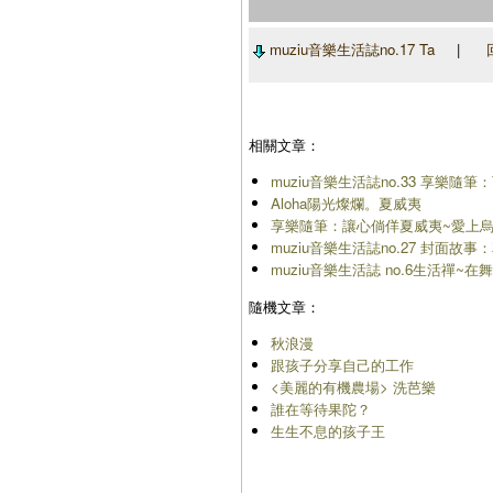
muziu音樂生活誌no.17 Ta
|
相關文章：
muziu音樂生活誌no.33 享樂
Aloha陽光燦爛。夏威夷
享樂隨筆：讓心倘佯夏威夷~愛上烏克麗
muziu音樂生活誌no.27 封面故
muziu音樂生活誌 no.6生活禪~
隨機文章：
秋浪漫
跟孩子分享自己的工作
<美麗的有機農場> 洗芭樂
誰在等待果陀？
生生不息的孩子王