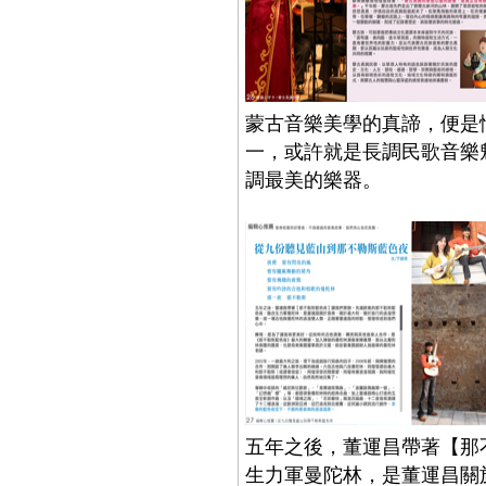
蒙古音樂美學的真諦，便是
一，或許就是長調民歌音樂
調最美的樂器。
五年之後，董運昌帶著【那
生力軍曼陀林，是董運昌關