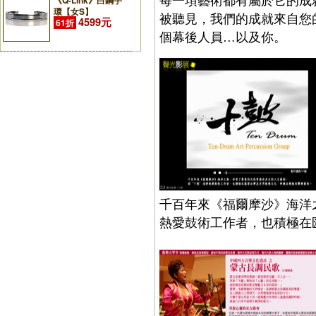
《Q-Link》白鋼手
環【女S】
被聽見，我們的成就來自您
4599元
61折
個幕後人員…以及你。
千百年來《福爾摩沙》海洋
熱愛鼓術工作者，也積極在