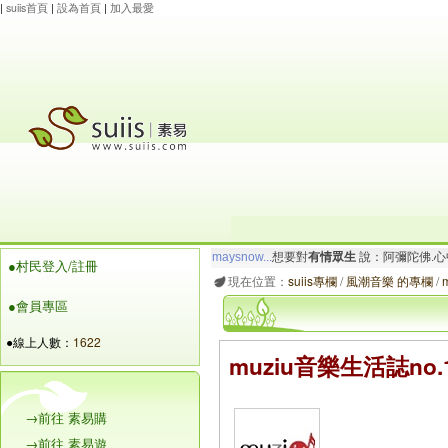
|
suiis首頁
|
設為首頁
|
加入最愛
玲瓏虹
想要對
有情眾生
說：阿彌陀佛.心寬念純
●村民登入/註冊
maysnow...
想要對
有情眾生
說：阿彌陀佛.心
現在位置：
suiis專欄
/
風潮音樂 的專欄
/
●會員專區
●線上人數：
1622
muziu音樂生活誌no
→前往 素易購
→前往 素易遊