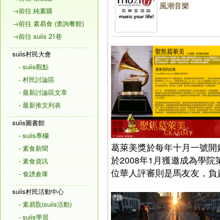
風潮音樂
→前往 純素購
→前往 素易食 (查詢餐館)
→前往 suiis 21巷
suiis村民大會
- suiis觀點
- 村民討論區
- 最新討論區文章
- 最新推文列表
suiis圖書館
- suiis專欄
葛萊美獎於每年十月一號開
- 素食新聞
於2008年1月獲邀成為學
- 素食資訊
位華人評審則是馬友友，負
- 食譜倉庫
suiis村民活動中心
- 素易翫(suiis活動)
- suiis學習