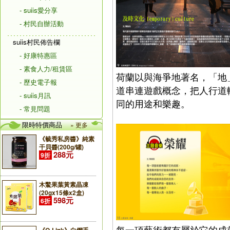
- suiis愛分享
- 村民自辦活動
suiis村民佈告欄
- 好康特惠區
- 素食人力/租賃區
荷蘭以與海爭地著名，「地」轉而
- 歷史電子報
道串連遊戲概念，把人行道
- suiis月訊
同的用途和樂趣。
- 常見問題
限時特價商品
» 更多
《毓秀私房醬》純素
干貝醬(200g/罐)
288元
9折
木鱉果葉黃素晶凍
(20gx15條x2盒)
598元
6折
每一項藝術都有屬於它的成