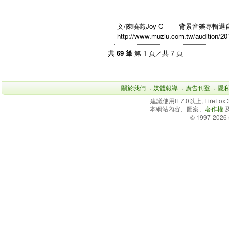
文/陳曉燕Joy C 背景音樂專輯
http://www.muziu.com.tw/audition/2
共 69 筆
第 1 頁／共 7 頁
關於我們
．
媒體報導
．
廣告刊登
．
隱
建議使用IE7.0以上, FireFo
本網站內容、圖案、
著作權
© 1997-2026 