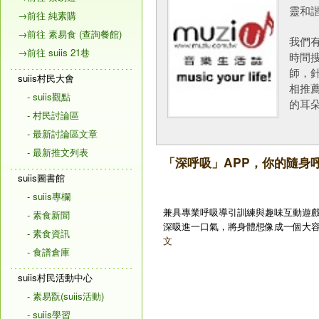
靈和諧
→前往 純素購
→前往 素易食 (查詢餐館)
我們
→前往 suiis 21巷
時間搜
師，
suiis村民大會
相推
- suiis觀點
的耳
- 村民討論區
- 最新討論區文章
- 最新推文列表
「深呼吸」APP，你的隨身
suiis圖書館
- suiis專欄
兼具專業呼吸導引訓練與趣味互動遊戲
- 素食新聞
深吸進一口氣，將身體想像成一個大容
- 素食資訊
文
- 食譜倉庫
suiis村民活動中心
- 素易翫(suiis活動)
- suiis學習