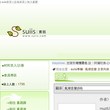
|
suiis首頁
|
設為首頁
|
加入最愛
maysnow...
想要對
有情眾生
說：阿彌陀佛.心
●村民登入/註冊
玲瓏虹
想要對
有情眾生
說：阿彌陀佛.心寬念純
現在位置：
suiis專欄
/
風潮音樂 文章列表
●會員專區
●線上人數：
1735
顯示
作者》
→前往 素易購
muz
→前往 素易遊