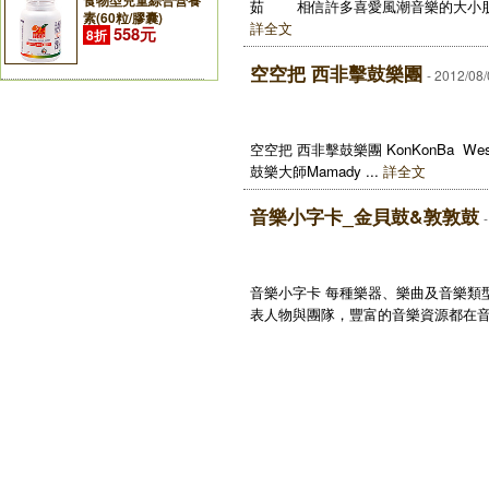
食物型兒童綜合營養
茹 相信許多喜愛風潮音樂的大小朋友
素(60粒/膠囊)
詳全文
558元
8折
空空把 西非擊鼓樂團
- 2012/08
空空把 西非擊鼓樂團 KonKonBa West 
鼓樂大師Mamady ...
詳全文
音樂小字卡_金貝鼓&敦敦鼓
音樂小字卡 每種樂器、樂曲及音樂類
表人物與團隊，豐富的音樂資源都在音樂