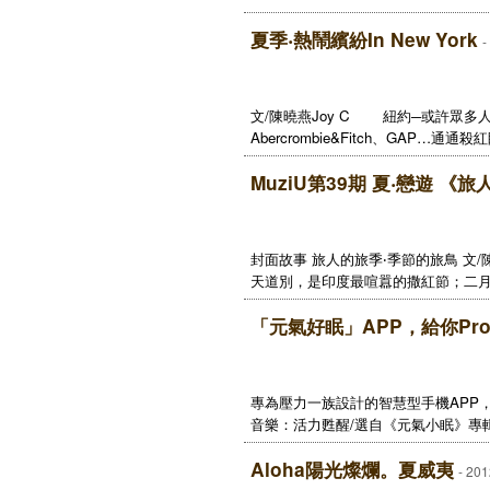
夏季‧熱鬧繽紛In New York
-
文/陳曉燕Joy C 紐約─或許眾多人會立刻
Abercrombie&Fitch、GAP…通通殺紅
MuziU第39期 夏‧戀遊 《
封面故事 旅人的旅季‧季節的旅鳥 文
天道別，是印度最喧囂的撒紅節；二月 
「元氣好眠」APP，給你Pr
專為壓力一族設計的智慧型手機APP
音樂：活力甦醒/選自《元氣小眠》專輯 http:
Aloha陽光燦爛。夏威夷
- 201