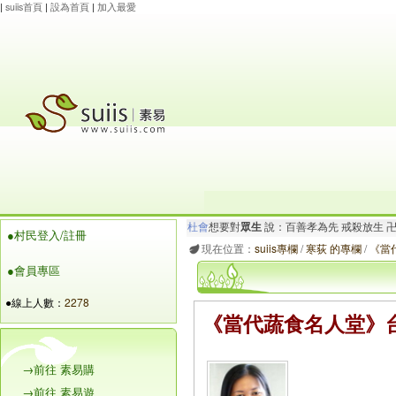
|
suiis首頁
|
設為首頁
|
加入最愛
張海銘
想要對
大家
說：卍南無觀世音菩薩 
●村民登入/註冊
杜會
想要對
眾生
說：百善孝為先 戒殺放生 
現在位置：
suiis專欄
/
寒荻 的專欄
/
《當
●會員專區
●線上人數：
2278
《當代蔬食名人堂》台
→前往 素易購
→前往 素易遊