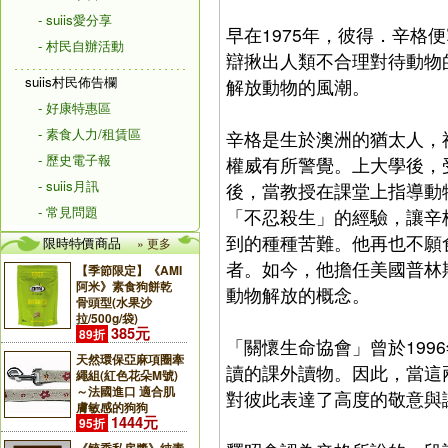
- suiis愛分享
早在1975年，彼得．辛格便寫
- 村民自辦活動
辯揪出人類不合理對待動物
suiis村民佈告欄
解放動物的風潮。
- 好康特惠區
- 素食人力/租賃區
辛格是生於澳洲的猶太人，
- 歷史電子報
權威有所警覺。上大學後，
- suiis月訊
後，當教授在課堂上指導動
- 常見問題
「不忍殺生」的經驗，讓辛
到的種種苦難。他再也不願
限時特價商品
» 更多
者。如今，他擔任美國普林
【季節限定】《AMI
阿米》素食狗餅乾
動物解放的概念。
骨頭型(水果沙
拉/500g/袋)
385元
89折
「關懷生命協會」曾於19
天然環保亞麻項圈牽
讀的課外讀物。因此，當這
繩組(紅色花朵M號)
～法國進口 適合肌
對彼此表達了高度的敬意與
膚敏感的狗狗
1444元
95折