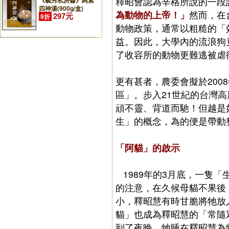
釋昭會認為辛格所說的一段
《毓秀私房醬》純素
四神湯(900g/盒)
為動物的上帝！」
然而，在
297元
9折
動物政策，通常以粗糙的「
益。因此，大學內的流浪狗
了收容所的動物更難逃被虐
更有甚者，農委會擬於20
區」。步入21世紀的台灣
頑不靈、背道而馳！但越是
生」的概念，為的便是帶動
「阿貓」的啟示
1989年的3月底，一隻
的注意，在久候母貓不果後
小，釋昭慧有時甘脆將牠放
貓」也成為釋昭慧的「常隨
到了夜晚，牠睡在釋昭慧為