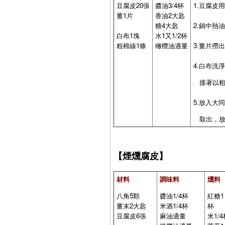
豆腐皮20張
醬油3/4杯
1.豆腐皮
薑1片
香油2大匙
糖4大匙
2.鍋中熱
白布1塊
水1又1/2杯
粗棉線1條
橄欖油適量
3.薑片撈
4.白布
接著以粗
5.放入
取出，放
【煙燻腐皮】
材料
調味料
燻料
八角5顆
醬油1/4杯
紅糖1
薑末2大匙
米酒1/4杯
豆腐皮6張
麻油適量
米1/