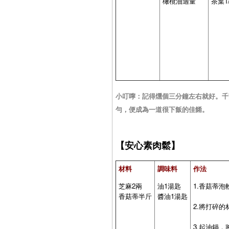
橄欖油適量
茶葉1
小叮嚀：記得燻個三分鐘左右就好。千
勻，便成為一道很下飯的佳餚。
【安心素肉鬆】
材料
調味料
作法
芝麻2兩
油1湯匙
1.香菇蒂
香菇蒂半斤
醬油1湯匙
2.將打碎的
3.起油鍋