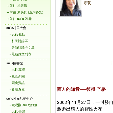
寒荻
→前往 純素購
→前往 素易食 (查詢餐館)
→前往 suiis 21巷
suiis村民大會
- suiis觀點
- 村民討論區
- 最新討論區文章
- 最新推文列表
suiis圖書館
- suiis專欄
- 素食新聞
- 素食資訊
西方的知音──彼得‧辛格
- 食譜倉庫
suiis村民活動中心
2002年11月27日，一
- 素易翫(suiis活動)
激盪出感人的智性火花。
- suiis學習