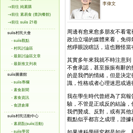
李偉文
→前往 純素購
→前往 素易食 (查詢餐館)
→前往 suiis 21巷
周邊有愈來愈多朋友不看電
suiis村民大會
政治立場的媒體來看，免得
- suiis觀點
然睜眼說瞎話，這也難怪當
- 村民討論區
- 最新討論區文章
其實多年來我就不時注意到
- 最新推文列表
不會承認，甚至振振有辭的
suiis圖書館
的是我們的情緒，但是決定
- suiis專欄
識，性格或者心理迷思或過
- 素食新聞
我在學生時代曾經為了寫報
- 素食資訊
驗，不管是正或反的結論，
- 食譜倉庫
我們贊成、反對，或有其他
suiis村民活動中心
觀點似乎都言之成理，證據
- 素易翫(suiis活動)
如果連科學研究都是如此，
- suiis學習