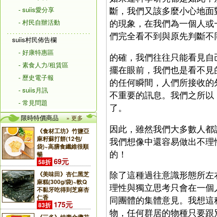
斷，我們又該多麼小心地面
- suiis愛分享
的現象，在我們為一個人或
- 村民自辦活動
們完全看不到與原先判斷不
suiis村民佈告欄
- 好康特惠區
的確，我們往往只能看見自
- 素食人力/租賃區
擺在眼前，我們也是看不見
- 歷史電子報
的任何瞬間，人們所接收的
- suiis月訊
不重要的訊息。我們之所以
- 常見問題
了。
限時特價商品
» 更多
因此，雖然我們大多數人都
《食材工坊》竹鹽亞
麻籽蘇打餅(12包/
我們想像中還容易做出不理
袋)~高膳食纖維很順
的！
暢
69元
58折
除了這種過往意識形態所左
《美味田》杏仁黑芝
麻糕(300g/袋)~軟Q
理性與獨立思考只會在一個
不黏牙吃得到芝麻杏
仁香
同團體的集體意見。我想這
175元
83折
物，任何群居的物種只要跟