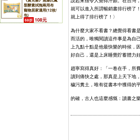
說起來很令人覺得汗顏。在台灣
《寶兒樂》無塵氏鳳
梨酵素拭拖兩用布
就可以進入所謂暢銷書排行榜了
寵物居家適用(12枚/
包)
就上得了排行榜了！〉
108元
68折
為什麼大家不看書？總覺得看書
而活的，唯獨閱讀這件事是為自
上九點十點是他最快樂的時候，
好自己，還是上床睡覺貯蓄體力
趙寧寫得真好：「一卷在手，所
讀到痛快之處，那真是上天下地
穢污糞土，唯有從書本中獲得的
的確，古人也這麼感慨：讀書之