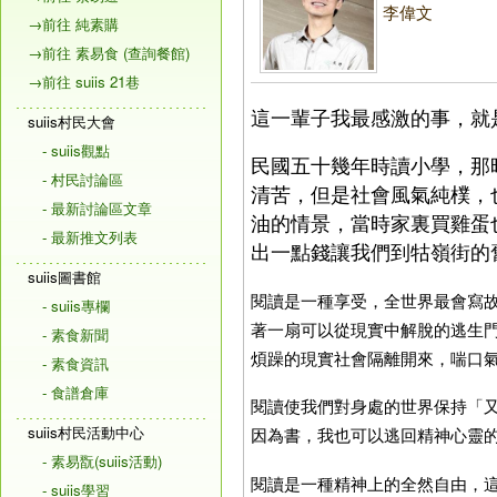
李偉文
→前往 純素購
→前往 素易食 (查詢餐館)
→前往 suiis 21巷
這一輩子我最感激的事，就
suiis村民大會
- suiis觀點
民國五十幾年時讀小學，那
- 村民討論區
清苦，但是社會風氣純樸，
- 最新討論區文章
油的情景，當時家裏買雞蛋
- 最新推文列表
出一點錢讓我們到牯嶺街的
suiis圖書館
閱讀是一種享受，全世界最會寫
- suiis專欄
著一扇可以從現實中解脫的逃生
- 素食新聞
煩躁的現實社會隔離開來，喘口
- 素食資訊
- 食譜倉庫
閱讀使我們對身處的世界保持「
suiis村民活動中心
因為書，我也可以逃回精神心靈
- 素易翫(suiis活動)
閱讀是一種精神上的全然自由，
- suiis學習