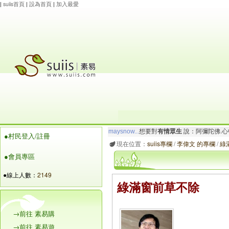
|
suiis首頁
|
設為首頁
|
加入最愛
maysnow...
想要對
有情眾生
說：阿彌陀佛.心
●村民登入/註冊
玲瓏虹
想要對
有情眾生
說：阿彌陀佛.一切唯
現在位置：
suiis專欄
/
李偉文 的專欄
/
綠
●會員專區
●線上人數：
2149
綠滿窗前草不除
→前往 素易購
→前往 素易遊