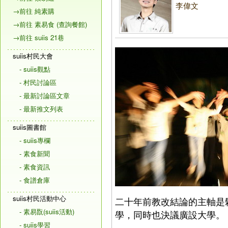
李偉文
→前往 純素購
→前往 素易食 (查詢餐館)
→前往 suiis 21巷
suiis村民大會
- suiis觀點
- 村民討論區
- 最新討論區文章
- 最新推文列表
suiis圖書館
- suiis專欄
- 素食新聞
- 素食資訊
- 食譜倉庫
suiis村民活動中心
二十年前教改結論的主軸是
- 素易翫(suiis活動)
學，同時也決議廣設大學。
- suiis學習