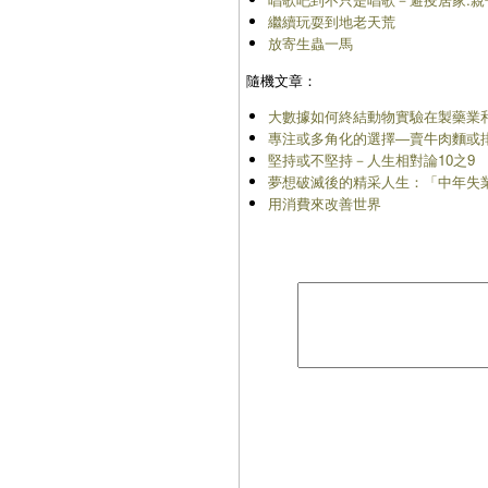
繼續玩耍到地老天荒
放寄生蟲一馬
隨機文章：
大數據如何終結動物實驗在製藥業
專注或多角化的選擇―賣牛肉麵或
堅持或不堅持－人生相對論10之9
夢想破滅後的精采人生：「中年失
用消費來改善世界