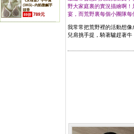
《永祿豐》芋中寶
(3KG)~內餡微鹹芋
野大家庭裏的實況描繪啊！
頭香
宴，而荒野裏每個小團隊每
789元
89折
我常常把荒野裡的活動想像
兒肩挑手提，騎著驢趕著牛