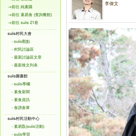
李偉文
→前往 純素購
→前往 素易食 (查詢餐館)
→前往 suiis 21巷
suiis村民大會
- suiis觀點
- 村民討論區
- 最新討論區文章
- 最新推文列表
suiis圖書館
- suiis專欄
- 素食新聞
- 素食資訊
- 食譜倉庫
suiis村民活動中心
- 素易翫(suiis活動)
- suiis學習