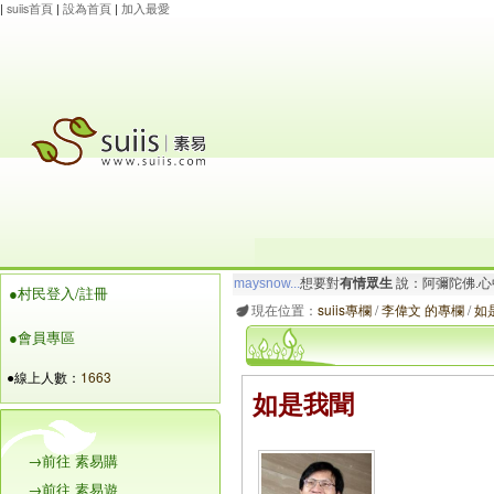
|
suiis首頁
|
設為首頁
|
加入最愛
maysnow...
想要對
有情眾生
說：阿彌陀佛.心
●村民登入/註冊
玲瓏虹
想要對
有情眾生
說：阿彌陀佛.一切唯
現在位置：
suiis專欄
/
李偉文 的專欄
/
如
●會員專區
●線上人數：
1663
如是我聞
→前往 素易購
→前往 素易遊