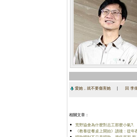
愛她，就不要傷害她
|
回 李
相關文章：
荒野協會為什麼對志工那麼小氣?.
《教養從餐桌上開始》讀後：從年
唱歌吧到不只是唱歌－避疫居家.親