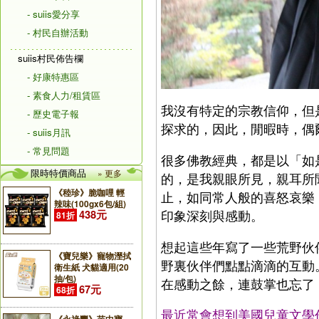
- suiis愛分享
- 村民自辦活動
suiis村民佈告欄
- 好康特惠區
- 素食人力/租賃區
我沒有特定的宗教信仰，但
- 歷史電子報
探求的，因此，閒暇時，偶
- suiis月訊
- 常見問題
很多佛教經典，都是以「如
限時特價商品
» 更多
的，是我親眼所見，親耳所
《稑珍》脆咖哩 輕
止，如同常人般的喜怒哀樂
辣味(100gx6包/組)
印象深刻與感動。
438元
81折
想起這些年寫了一些荒野伙
《寶兒樂》寵物溼拭
野裏伙伴們點點滴滴的互動
衛生紙 犬貓適用(20
抽/包)
在感動之餘，連鼓掌也忘了
67元
68折
最近常會想到美國兒童文學