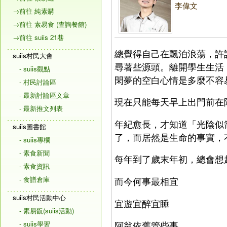
李偉文
→前往 純素購
→前往 素易食 (查詢餐館)
→前往 suiis 21巷
總覺得自己在飄泊浪蕩，許
suiis村民大會
尋著些源頭。離開學生生活
- suiis觀點
閑夢的空白心情是多麼不容
- 村民討論區
- 最新討論區文章
現在只能每天早上出門前在
- 最新推文列表
年紀愈長，才知道「光陰似
suiis圖書館
了，而居然是生命的事實，
- suiis專欄
- 素食新聞
每年到了歲末年初，總會想
- 素食資訊
- 食譜倉庫
而今何事最相宜
suiis村民活動中心
宜遊宜醉宜睡
- 素易翫(suiis活動)
- suiis學習
阿翁依舊管些事