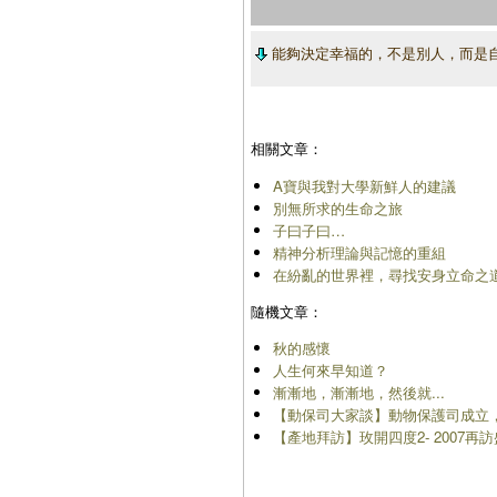
能夠決定幸福的，不是別人，而是
相關文章：
A寶與我對大學新鮮人的建議
別無所求的生命之旅
子曰子曰…
精神分析理論與記憶的重組
在紛亂的世界裡，尋找安身立命之
隨機文章：
秋的感懷
人生何來早知道？
漸漸地，漸漸地，然後就...
【動保司大家談】動物保護司成立，N
【產地拜訪】玫開四度2- 2007再