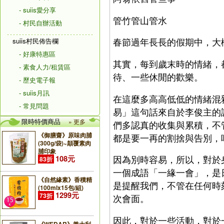
- suiis愛分享
管竹管山管水
- 村民自辦活動
春節過年長長的假期中，大
suiis村民佈告欄
- 好康特惠區
其實，每到歲末時的情緒，
- 素食人力/租賃區
待、一些休閒的歡樂。
- 歷史電子報
- suiis月訊
在這麼多高高低低的情緒混
- 常見問題
易」這句話來自於李俊主的
限時特價商品
» 更多
們多認真的收集與累積，不
《御膳齋》原味肉脯
都是要一再的割捨與告別，
(300g/袋)~顛覆素肉
脯印象
因為別時容易，所以，對於
108元
83折
一個成語「一緣一會」，是
《自然緣素》香積精
是提醒我們，不管在任何時
(100mlx15包/組)
1299元
73折
次會面。
因此，對於一些活動，對於