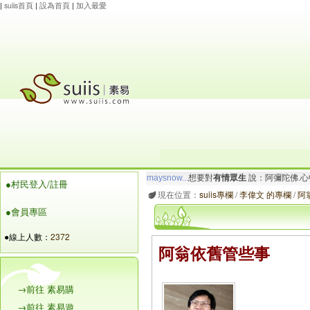
|
suiis首頁
|
設為首頁
|
加入最愛
maysnow...
想要對
有情眾生
說：阿彌陀佛.心
●村民登入/註冊
玲瓏虹
想要對
有情眾生
說：阿彌陀佛.一切唯
現在位置：
suiis專欄
/
李偉文 的專欄
/
阿
●會員專區
●線上人數：
2372
阿翁依舊管些事
→前往 素易購
→前往 素易遊