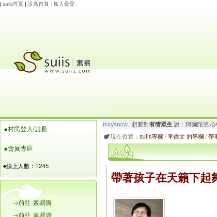
|
suiis首頁
|
設為首頁
|
加入最愛
玲瓏虹
想要對
有情眾生
說：阿彌陀佛.一切唯
●村民登入/註冊
maysnow...
想要對
有情眾生
說：阿彌陀佛.心
現在位置：
suiis專欄
/
李偉文 的專欄
/
帶
●會員專區
●線上人數：
1245
帶著孩子在天籟下起
→前往 素易購
→前往 素易遊