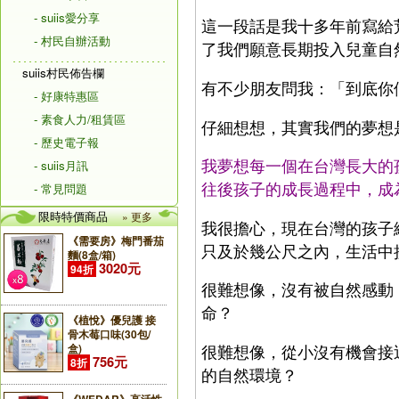
- suiis愛分享
這一段話是我十多年前寫給
- 村民自辦活動
了我們願意長期投入兒童自
suiis村民佈告欄
有不少朋友問我：「到底你
- 好康特惠區
- 素食人力/租賃區
仔細想想，其實我們的夢想
- 歷史電子報
我夢想每一個在台灣長大的
- suiis月訊
往後孩子的成長過程中，成
- 常見問題
限時特價商品
» 更多
我很擔心，現在台灣的孩子
《需要房》梅門番茄
只及於幾公尺之內，生活中
麵(8盒/箱)
3020元
94折
很難想像，沒有被自然感動
命？
《植悅》優兒護 接
骨木莓口味(30包/
很難想像，從小沒有機會接
盒)
756元
8折
的自然環境？