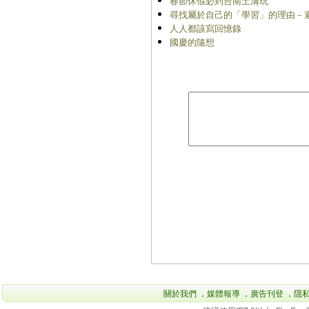
春節休假必到台南土溝玩
尋找屬於自己的「學習」的理由－避
人人都該寫回憶錄
國慶的隨想
關於我們
．
媒體報導
．
廣告刊登
．
隱