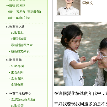
李偉文
→前往 純素購
→前往 素易食 (查詢餐館)
→前往 suiis 21巷
suiis村民大會
- suiis觀點
- 村民討論區
- 最新討論區文章
- 最新推文列表
suiis圖書館
- suiis專欄
- 素食新聞
- 素食資訊
- 食譜倉庫
在這個變化快速的年代中，
suiis村民活動中心
- 素易翫(suiis活動)
幸好我發現我周遭多的是不
- suiis學習