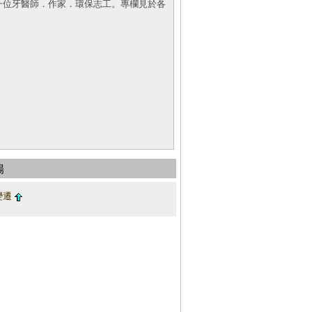
一位牙醫師．作家．環保志工。專欄見於各
場
變遷