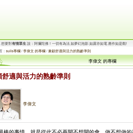
要對
有情眾生
說：南無大願地藏王菩薩！地獄未空.誓不成佛.眾生度盡.方證菩提!
.
想要對
有情眾生
說：阿彌陀佛！一切有為法.如夢幻泡影.如露亦如電.應作如是觀!
置：
suiis專欄
/
李偉文 的專欄
/
兼顧舒適與活力的熟齡準則
李偉文 的專欄
顧舒適與活力的熟齡準則
李偉文
最棒的事情，就是從此不必再開不想開的會，做不想做的