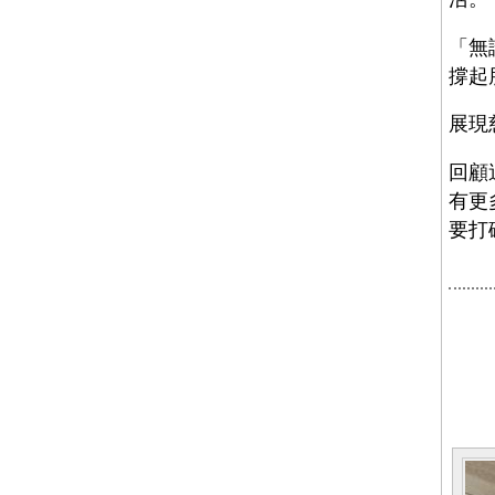
「無
撐起
展現
回顧
有更
要打