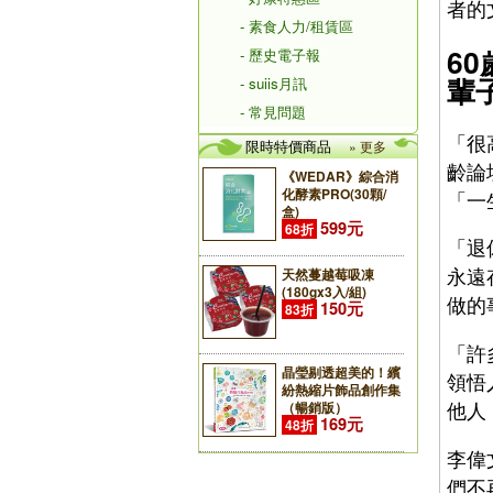
者的
- 素食人力/租賃區
6
- 歷史電子報
輩
- suiis月訊
- 常見問題
「很
限時特價商品
» 更多
齡論
《WEDAR》綜合消
化酵素PRO(30顆/
「一
盒)
599元
68折
「退
永遠
天然蔓越莓吸凍
(180gx3入/組)
做的
150元
83折
「許
晶瑩剔透超美的！繽
領悟
紛熱縮片飾品創作集
他人
（暢銷版）
169元
48折
李偉
們不