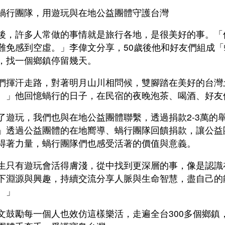
蝸行團隊，用遊玩與在地公益團體守護台灣
後，許多人常做的事情就是旅行各地，是很美好的事。「
難免感到空虛。」李偉文分享，50歲後他和好友們組成
，找一個鄉鎮停留幾天。
們揮汗走路，對著明月山川相問候，雙腳踏在美好的台灣
。」他回憶蝸行的日子，在民宿的夜晚泡茶、喝酒、好友
了遊玩，我們也與在地公益團體聯繫，透過捐款2-3萬的
」透過公益團體的在地嚮導、蝸行團隊回饋捐款，讓公益
得著力量，蝸行團隊們也感受活著的價值與意義。
生只有遊玩會活得膚淺，從中找到更深層的事，像是認識
下淵源與興趣，持續交流分享人脈與生命智慧，盡自己的
。」
文鼓勵每一個人也效仿這樣樂活，走遍全台300多個鄉鎮