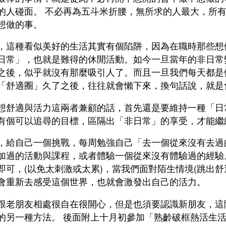
的人碰面。 不必再為五斗米折腰，無所求的人最大，所
想做的事。
，這種看似美好的生活其實有個陷阱，因為在職時那些想
日常」，也就是難得的休閒活動。如今一旦當年的非日常
之後，似乎就沒有那麼吸引人了。而且一旦我們每天都是
「舒適圈」久了之後，往往就會懶下來，換句話說，就是
想舒適與活力這兩者兼顧的話，首先還是要維持一種「日
有個可以追尋的目標，區隔出「非日常」的享受，才能繼
，給自己一個挑戰，每周勉強自己「去一個從來沒有去過
加過的活動與課程，或者體驗一個從來沒有體驗過的經驗
即可，(以免太刺激或太累)，當我們面對陌生情境(跳出舒
會重新去感受這個世界，也就會激發出自己的活力。
跟老朋友相處很自在很開心，但是也須要認識新朋友，這
的另一種方法。 後面附上十月初參加「熟齡破框熱活生