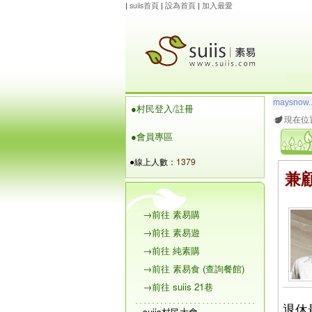
|
suiis首頁
|
設為首頁
|
加入最愛
玲瓏虹
想
●村民登入/註冊
maysnow..
現在位
●會員專區
●線上人數：
1379
兼
→前往 素易購
→前往 素易遊
→前往 純素購
→前往 素易食 (查詢餐館)
→前往 suiis 21巷
退休
suiis村民大會