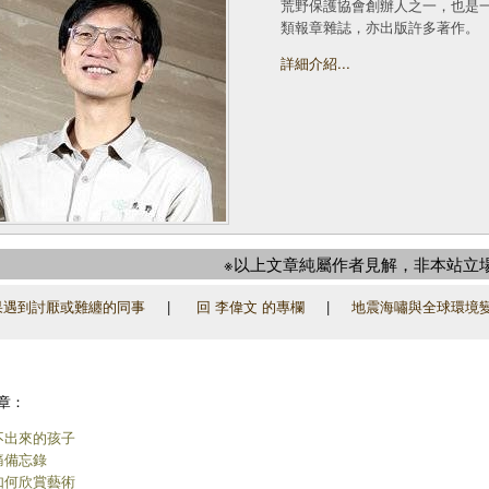
荒野保護協會創辦人之一，也是
類報章雜誌，亦出版許多著作。
詳細介紹...
※以上文章純屬作者見解，非本站立
遇到討厭或難纏的同事
|
回 李偉文 的專欄
|
地震海嘯與全球環境
章：
不出來的孩子
痛備忘錄
如何欣賞藝術