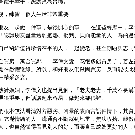
團體手牽手，愛護寶島台灣。
後，練習一個人生活非常重要
朋友一起做一件事，是很開心的事。」在這些經歷中，李
「認識朋友盡量遠離抱怨、批判、負面能量的人，為的是
自己留給值得珍惜在乎的人，一起變老，甚至期盼與志同
金買房，萬金買鄰。」李偉文說，花很多錢買房子，若左
處在恐懼邊緣。所以，和好朋友們揪團買房，反而能彼此
生精采多姿。
熟齡婚姻，李偉文也提出見解，「老夫老妻，千萬不要溝
通很重要，但話講起來容易，做起來卻很難。
們根本無法看清對方惡劣、凶暴的表面言語神情下，其實
」充滿情緒的人，溝通會不斷踩到地雷，無法收拾。能做
人，也自然懂得看見別人的好，而讓自己成為更好的人，