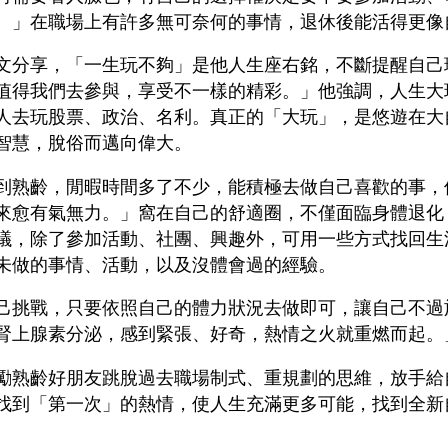
。」在職場上有許多無可奈何的事情，退休後能活得更像
文分享，「一生玩不夠」是他人生座右銘，不斷提醒自己
值得我們去參與，享受不一樣的精彩。」他強調，人生大
人去玩股票、政治、名利。真正的「大玩」，是悠遊在大
智慧，脫俗而邁向偉大。
到熟齡，閒暇時間多了不少，能積極去做自己喜歡的事，
來愈有氣無力。」窩在自己的舒適圈，不僅面臨身體退化
議，除了參加活動、社團、興趣外，可用一些方式找回生
未做的事情、活動，以及沒體會過的經驗。
己挑戰，只要依照自己的體力狀況去做即可，讓自己不過
腎上腺素分泌，感到緊張、好奇，熱情之火就重燃而起。
勵熟齡好朋友跳脫過去職場制式、重規劃的思維，放手給
找到「第一次」的熱情，使人生充滿更多可能，找到全新