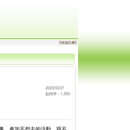
【
祝福託播
】
2023/03/27
點閱率：1,553
事，參加不想去的活動，跟不