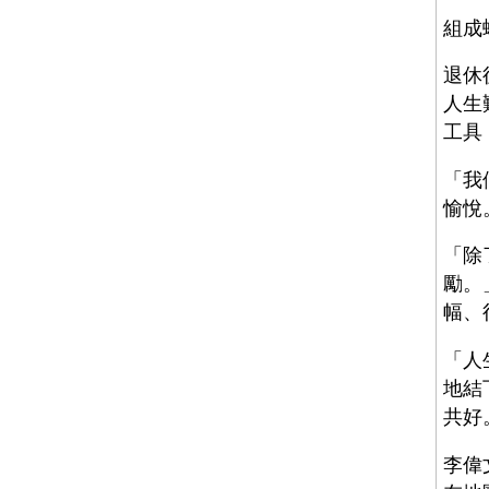
組成
退休
人生
工具
「我
愉悅
「除
勵。
幅、
「人
地結
共好
李偉