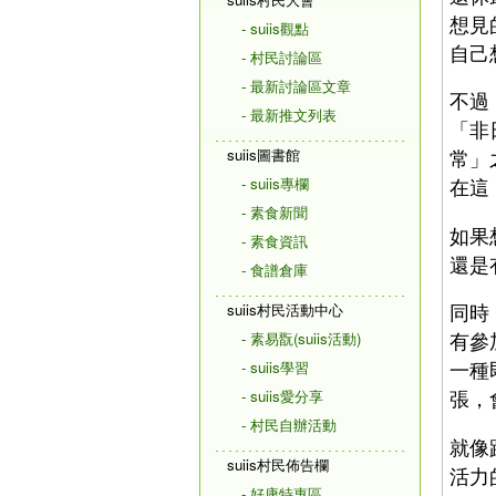
想見
- suiis觀點
自己
- 村民討論區
- 最新討論區文章
不過
- 最新推文列表
「非
suiis圖書館
常」
- suiis專欄
在這
- 素食新聞
如果
- 素食資訊
還是
- 食譜倉庫
同時
suiis村民活動中心
有參
- 素易翫(suiis活動)
一種
- suiis學習
張，
- suiis愛分享
- 村民自辦活動
就像
suiis村民佈告欄
活力
- 好康特惠區