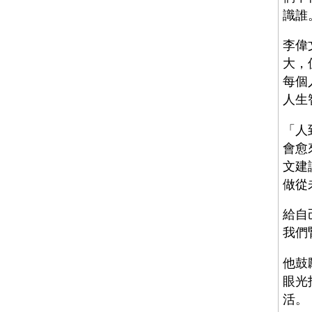
識誰
李偉
大，
每個
人生
「人
會愈
文建
做從
給自
我們
他鼓
眼光
活。