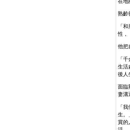
在地
熟齡
「和
性，
他把
「千
生活
後人
面臨
妻溝
「我
生。
賞的
活。