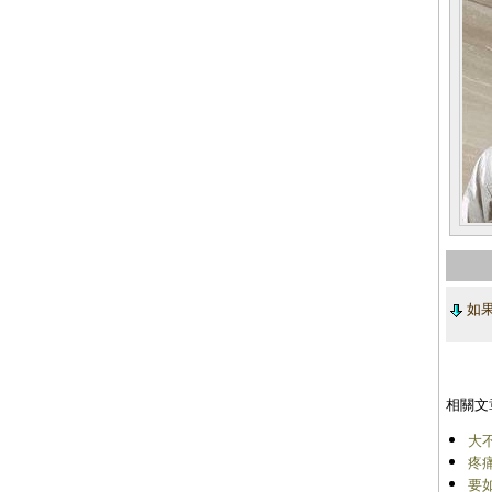
如果
相關文
大
疼
要