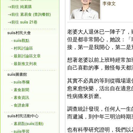
李偉文
→前往 純素購
→前往 素易食 (查詢餐館)
→前往 suiis 21巷
老婆大人退休已一陣子了，
suiis村民大會
但是都非常開心，她說：「
- suiis觀點
接，第一是我開心，第二是
- 村民討論區
- 最新討論區文章
想著老婆以前上班時經常加
- 最新推文列表
自己喜歡的事，難怪每天都
suiis圖書館
其實不必真的等到從職場退
- suiis專欄
愈來愈快樂，活出自在適意
- 素食新聞
性病痛來折磨。
- 素食資訊
- 食譜倉庫
調查統計發現，任何人一生
而遞減，到中年三明治時期
suiis村民活動中心
- 素易翫(suiis活動)
也有科學研究證明，我們以
- suiis學習