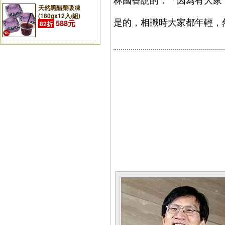
天然黑醋栗吸凍
(180gx12入/組)
是的，相識時大家都年輕，
588元
82折