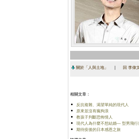
關於「人與土地」
|
回 李偉
相關文章：
反抗複雜、渴望單純的現代人
原來並沒有瘋狗浪
教孩子判斷恐怖情人
現代人為什麼不想結婚― 型男飛行
期待疫後的日本感恩之旅