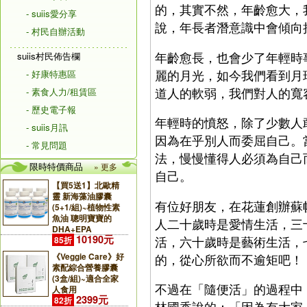
的，其實不然，年齡愈大，
- suiis愛分享
說，年長者潛意識中會傾向
- 村民自辦活動
年齡愈長，也會少了年輕時
suiis村民佈告欄
麗的月光，如今我們看到月
- 好康特惠區
道人的軟弱，我們對人的寬
- 素食人力/租賃區
- 歷史電子報
年輕時的憤怒，除了少數人
- suiis月訊
因為在乎別人而委屈自己。
- 常見問題
法，慢慢懂得人必須為自己
限時特價商品
» 更多
自己。
【買5送1】北歐精
靈 新海藻油膠囊
有位好朋友，在花蓮創辦蘇
(5+1/組)~植物性素
魚油 聰明寶寶的
人二十歲時是愛情生活，三
DHA+EPA
10190元
活，六十歲時是藝術生活，
85折
《Veggie Care》好
的，從心所欲而不逾矩吧！
素配綜合營養膠囊
(3盒/組)~適合全家
不過在「隨便活」的過程中
人食用
2399元
82折
林國香說的：「因為有大家