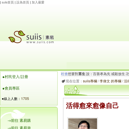
|
suiis首頁
|
設為首頁
|
加入最愛
杜會
想要對
眾生
說：百善孝為先 戒殺放生 
●村民登入/註冊
張海銘
想要對
大家
說：卍南無觀世音菩薩 
現在位置：
suiis專欄
/
李偉文 的專欄
/
活
●會員專區
●線上人數：
1705
活得愈來愈像自己
→前往 素易購
→前往 素易遊