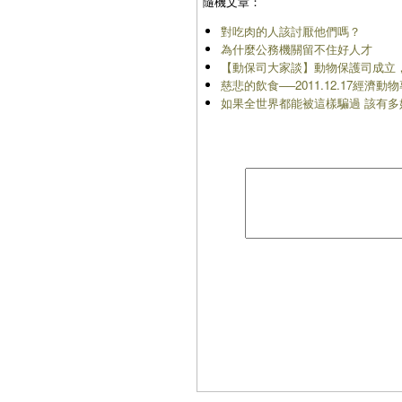
隨機文章：
對吃肉的人該討厭他們嗎？
為什麼公務機關留不住好人才
【動保司大家談】動物保護司成立，學
慈悲的飲食──2011.12.17經濟
如果全世界都能被這樣騙過 該有多