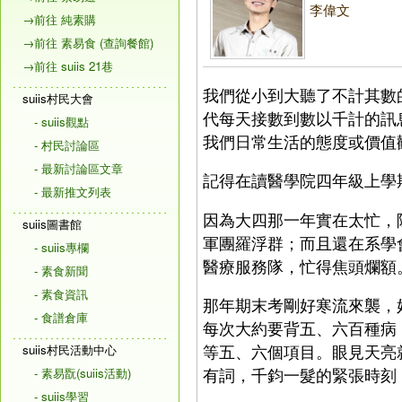
李偉文
→前往 純素購
→前往 素易食 (查詢餐館)
→前往 suiis 21巷
我們從小到大聽了不計其數
suiis村民大會
代每天接數到數以千計的訊
- suiis觀點
我們日常生活的態度或價值
- 村民討論區
- 最新討論區文章
記得在讀醫學院四年級上學
- 最新推文列表
因為大四那一年實在太忙，
suiis圖書館
軍團羅浮群；而且還在系學
- suiis專欄
醫療服務隊，忙得焦頭爛額
- 素食新聞
- 素食資訊
那年期末考剛好寒流來襲，
- 食譜倉庫
每次大約要背五、六百種病
等五、六個項目。眼見天亮
suiis村民活動中心
有詞，千鈞一髮的緊張時刻
- 素易翫(suiis活動)
- suiis學習