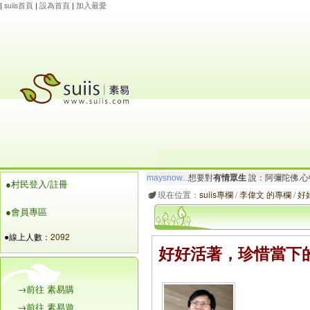
|
suiis首頁
|
設為首頁
|
加入最愛
maysnow...
想要對
有情眾生
說：阿彌陀佛.心
●村民登入/註冊
玲瓏虹
想要對
有情眾生
說：阿彌陀佛.一切唯
現在位置：
suiis專欄
/
李偉文 的專欄
/
好
●會員專區
●線上人數：
2092
好好活著，珍惜當下
→前往 素易購
→前往 素易遊