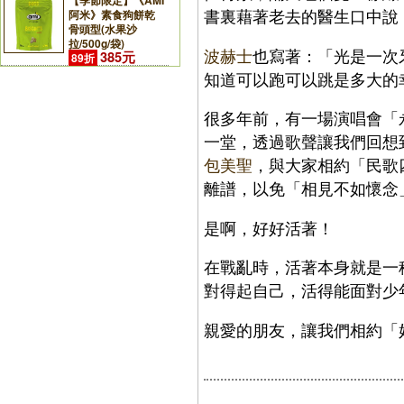
【季節限定】《AMI
書裏藉著老去的醫生口中說
阿米》素食狗餅乾
骨頭型(水果沙
拉/500g/袋)
波赫士
也寫著：「光是一次
385元
89折
知道可以跑可以跳是多大的
很多年前，有一場演唱會「
一堂，透過歌聲讓我們回想
包美聖
，與大家相約「民歌
離譜，以免「相見不如懷念
是啊，好好活著！
在戰亂時，活著本身就是一
對得起自己，活得能面對少
親愛的朋友，讓我們相約「