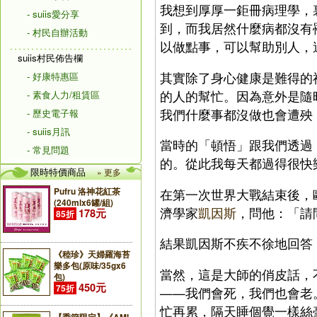
我想到厚厚一鉅冊病理學，
- suiis愛分享
到，而我居然什麼病都沒有
- 村民自辦活動
以做點事，可以幫助別人，
suiis村民佈告欄
其實除了身心健康是難得的
- 好康特惠區
的人的幫忙。因為意外是隨
- 素食人力/租賃區
我們什麼事都沒做也會遭殃
- 歷史電子報
- suiis月訊
當時的「頓悟」跟我們透過
- 常見問題
的。從此我每天都過得很快
限時特價商品
» 更多
Pufru 洛神花紅茶
在第一次世界大戰結束後，
(240mlx6罐/組)
濟學家
凱因斯
，問他：「請
178元
85折
結果凱因斯不疾不徐地回答
《稑珍》天婦羅海苔
樂多包(原味/35gx6
當然，這是大師的俏皮話，
包)
450元
75折
——我們會死，我們也會老
忙再累，隔天睡個覺一樣絲