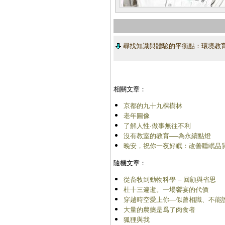
尋找知識與體驗的平衡點：環境教
相關文章：
京都的九十九棵樹林
老年圖像
了解人性·做事無往不利
沒有教室的教育──為永續點燈
晚安，祝你一夜好眠：改善睡眠品
隨機文章：
從畜牧到動物科學 – 回顧與省思
杜十三遽逝。一場饗宴的代價
穿越時空愛上你―似曾相識、不能
大量的農藥是爲了肉食者
狐狸與我