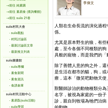
李偉文
→前往 純素購
→前往 素易食 (查詢餐館)
→前往 suiis 21巷
人類在生命長流的演化過程
suiis村民大會
係。
- suiis觀點
- 村民討論區
尤其是原本野生的狼，有些
- 最新討論區文章
處，至今各個不同種類的狗
- 最新推文列表
具般的寵物，而是我們的「
suiis圖書館
除了善體人意的狗之外，還
- suiis專欄
是生活在都市的貓，狗，或
- 素食新聞
療，這本「微笑吧動物天使
- 素食資訊
- 食譜倉庫
獸醫師診治的動物種類分為
名字，被視為家庭的一份子
suiis村民活動中心
診，親自到牧場為牠們治病
- 素易翫(suiis活動)
的動物。
- suiis學習