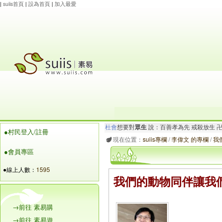
|
suiis首頁
|
設為首頁
|
加入最愛
杜會
想要對
眾生
說：百善孝為先 戒殺放生 
●村民登入/註冊
張海銘
想要對
大家
說：卍南無觀世音菩薩 
現在位置：
suiis專欄
/
李偉文 的專欄
/
我
●會員專區
●線上人數：
1595
我們的動物同伴讓我
→前往 素易購
→前往 素易遊