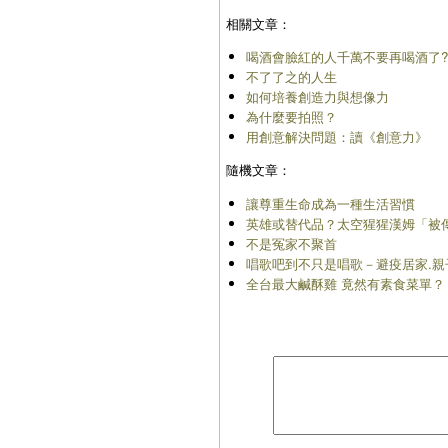
相關文章：
喝酒會臉紅的人千萬不要再喝酒了
不了了之的人生
如何培養創造力與想像力
為什麼要拍照？
用創意解決問題：讀《創意力》
隨機文章：
讓尊重生命成為一種生活習慣
英雄或替代品？太空猩猩漢姆「被
不是冤家不聚首
唱歌吧到不只是唱歌－避疫居家.親
全台最大鹹酥雞 竟然有素食菜單？