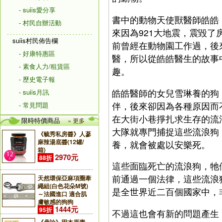
- suiis愛分享
書中的動物天使獸醫師皓皓
- 村民自辦活動
來因為921大地震，震毀
suiis村民佈告欄
前曾經在動物園工作過，後
- 好康特惠區
醫，所以從皓皓醫生的故事
- 素食人力/租賃區
趣。
- 歷史電子報
皓皓醫師的女兒雪琳養的狗
- suiis月訊
伴，後來卻因為各種原因而
- 常見問題
在大街小巷掙扎求生存的流
限時特價商品
» 更多
大隊就專門捕捉這些流浪狗
《毓秀私房醬》人蔘
麻辣湯底醬(12罐/
養，就會被處以安樂死。
箱)
2970元
88折
這些面臨死亡的流浪狗，牠
前通過一個法律，這些流浪
天然環保亞麻項圈牽
繩組(白色花朵M號)
是全世界近二百個國家中，
～法國進口 適合肌
膚敏感的狗狗
1444元
95折
不過這也會有新的問題產生