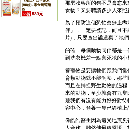
《鼎詮》固本原素
那麼收容所的狗不是會愈來
(90錠)~素食葡萄醣
食物？又要聘請多少人來照
胺
980元
65折
為了預防這個恐怕會無止盡
伴」，一定要登記，而且不
片)，只要查出誰遺棄了牠
的確，每個動物同伴都是一
到洗衣機差一點害死牠的小
養寵物是要讓牠們跟我們當
育類動物就不能飼養，那些
而且在捕捉野生動物的過程
來的動物，至少就會有九隻
楚我們有沒有能力好好對待
容中心，領養一隻已經植上
像皓皓醫生因為遭受地震災
人合作，雖然他最後醒悟，