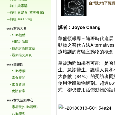
台灣動物平權促
→前往 純素購
→前往 素易食 (查詢餐館)
→前往 suiis 21巷
譯者：Joyce Chang
suiis村民大會
- suiis觀點
華盛頓報導－隨著時代進展
- 村民討論區
動物之替代方法Alternative
- 最新討論區文章
療培訓的實驗室動物的概念
- 最新推文列表
當被詢問如果有可能，是否
suiis圖書館
生、急診醫生、護理人員和小
- suiis專欄
大多數（84%）的受訪者
- 素食新聞
使用活體動物解剖。超過6
- 素食資訊
式，卻仍使用活體動物的話
- 食譜倉庫
suiis村民活動中心
- 素易翫(suiis活動)
- suiis學習