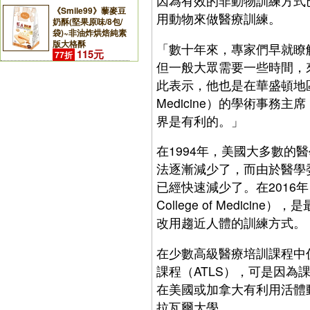
因為有效的非動物訓練方式
《Smile99》藜麥豆
用動物來做醫療訓練。
奶酥(堅果原味/8包/
袋)~非油炸烘焙純素
版大格酥
「數十年來，專家們早就瞭
115元
77折
但一般大眾需要一些時間，來學
此表示，他也是在華盛頓地區的責任醫醫
Medicine）的學術事
界是有利的。」
在1994年，美國大多數
法逐漸減少了，而由於醫學
已經快速減少了。在2016年，位
College of Medi
改用趨近人體的訓練方式。
在少數高級醫療培訓課程中
課程（ATLS），可是因為
在美國或加拿大有利用活體
拉瓦爾大學。