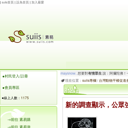
|
suiis首頁
|
設為首頁
|
加入最愛
maysnow...
想要對
有情眾生
說：阿彌陀佛！一
●村民登入/註冊
玲瓏虹
想要對
有情眾生
說：南無大願地藏王菩
現在位置：
suiis專欄
/
台灣動物平權促進會
●會員專區
●線上人數：
1175
新的調查顯示，公眾
→前往 素易購
→前往 素易遊