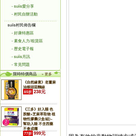
- suiis愛分享
- 村民自辦活動
suiis村民佈告欄
- 好康特惠區
- 素食人力/租賃區
- 歷史電子報
- suiis月訊
- 常見問題
限時特價商品
» 更多
《自然緣素》老薑麻
油猴頭菇麵線
238元
85折
《三多》好入睡 色
胺酸+芝麻萃取物 植
物性膠囊(2盒/組)~
幫助入睡 不含西藥
不會成癮
999元
77折