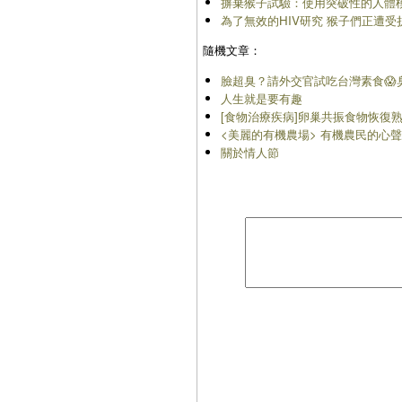
摒棄猴子試驗：使用突破性的人體
為了無效的HIV研究 猴子們正遭受
隨機文章：
臉超臭？請外交官試吃台灣素食😱
人生就是要有趣
[食物治療疾病]卵巢共振食物恢復
<美麗的有機農場> 有機農民的心
關於情人節