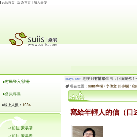
|
suiis首頁
|
設為首頁
|
加入最愛
玲瓏虹
想要對
有情眾生
說：南無大願地藏王菩
●村民登入/註冊
maysnow...
想要對
有情眾生
說：阿彌陀佛！一
現在位置：
suiis專欄
/
李偉文 的專欄
/
寫
●會員專區
●線上人數：
1034
寫給年輕人的信（口
→前往 素易購
→前往 素易遊