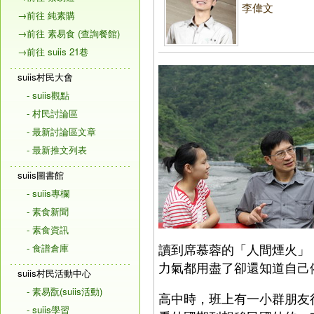
李偉文
→前往 純素購
→前往 素易食 (查詢餐館)
→前往 suiis 21巷
suiis村民大會
- suiis觀點
- 村民討論區
- 最新討論區文章
- 最新推文列表
suiis圖書館
- suiis專欄
- 素食新聞
- 素食資訊
讀到席慕蓉的「人間煙火」
- 食譜倉庫
力氣都用盡了卻還知道自己
suiis村民活動中心
- 素易翫(suiis活動)
高中時，班上有一小群朋友
- suiis學習