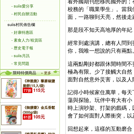
看外國期刊想移民國外的；
- suiis愛分享
校務的「職業學生」。當我
- 村民自辦活動
面，一路聊到天亮，然後走
suiis村民佈告欄
那是段不知天高地厚的年紀
- 好康特惠區
- 素食人力/租賃區
經常到處演講，總有人問到
- 歷史電子報
你，我唯一想說的只有兩點
- suiis月訊
這兩點剛好都跟休閒時間不
- 常見問題
極為有限。少了接觸大自然
限時特價商品
» 更多
面對自然意外災害，以及人
《神脆脆》藜麥椒鹽
脆餅(15入/袋)
115元
77折
記得小時候家住萬華，每天
蕩與探險。玩伴中有大有小
時上演吵架、打架的戲碼，
《御膳齋》金瓜香鬆
(300g/袋)
會了如何面對人際衝突，以
105元
81折
回想起來，這樣的互動磨合