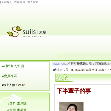
|
suiis首頁
|
設為首頁
|
加入最愛
maysnow...
想要對
有情眾生
說：阿彌陀佛.心
●村民登入/註冊
玲瓏虹
想要對
有情眾生
說：阿彌陀佛.心寬念純
現在位置：
suiis專欄
/
李偉文 的專欄
/
下
●會員專區
●線上人數：
2412
下半輩子的事
→前往 素易購
→前往 素易遊