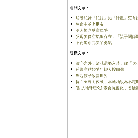
相關文章：
培養紀律「記錄」比「計畫」更有
生命中的老朋友
令人懷念的童軍夢
父母要像空氣般存在：「親子關係
不再追求完美的勇氣
隨機文章：
賞心之外，鮮花還能入菜：你「吃
給願意結婚的年輕人按個讚
舉起筷子改善世界
從白天走向夜晚，本通函改為不定
[對抗地球暖化] 素食抗暖化，省錢