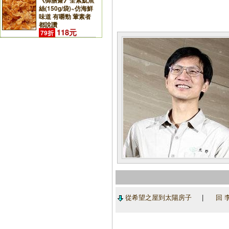
《御膳齋》全素魷魚
絲(150g/袋)~仿海鮮
味道 有嚼勁 葷素者
都說讚
118元
79折
從希望之屋到太陽房子
|
回 