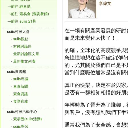
李偉文
→前往 純素購
→前往 素易食 (查詢餐館)
→前往 suiis 21巷
在一場有關產業發展的研討
suiis村民大會
而是未來變化太快了！」
- suiis觀點
- 村民討論區
的確，全球化的高度競爭與
- 最新討論區文章
急惶惶地想在這不確定的時
- 最新推文列表
的，尤其關於我們自己是不
suiis圖書館
當到什麼職位通常是沒有關
- suiis專欄
真正的快樂，決定在於與家
- 素食新聞
是否有一群相知相惜的好朋
- 素食資訊
- 食譜倉庫
年輕時為了晉升為了賺錢，
與客戶，沒有想到我們下半
suiis村民活動中心
- 素易翫(suiis活動)
通常我們為了安全感，會想
- suiis學習