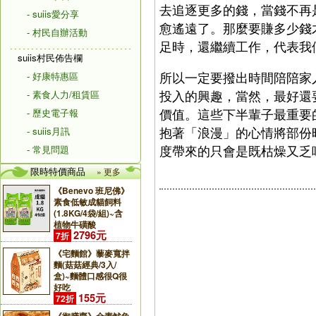
去追逐更多的錢，當錢不再
- suiis愛分享
愈遙遠了。那麼要賺多少錢
- 村民自辦活動
足時，還繼續工作，代表我
suiis村民佈告欄
所以一定要撥出時間陪陪家
- 好康特惠區
投入的興趣，當然，最好還
- 素食人力/租賃區
價值。這些下半輩子最重要
- 歷史電子報
抱著「浪漫」的心情將部份
- suiis月訊
度帶來的只會是既枯燥又乏
- 常見問題
限時特價商品
» 更多
《Benevo 班尼佛》
素食低敏成貓飼料
(1.8KG/4袋/組)~含
植物牛磺酸
2796元
7折
《宅麵館》藜麥寬拌
麵(菇菇經典/3入/
盒)~麵體口感很Q很
好吃
155元
72折