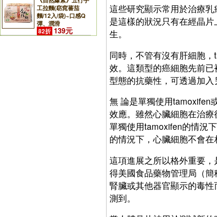
《自然緣素》五行手
這些研究顯示常用於治療乳癌
工拉麵(窈窕蕃茄
麵/12入/袋)~口感Q
是這樣的狀況只有在經晶片上
彈、潤滑
139元
82折
生。
同時，不管有沒有肝細胞，t
效。這類型的癌細胞先前已
型態的抗藥性，可透過加入另
無 論是單獨使用tamox
效應。雖然心臟細胞在治療
單獨使用tamoxifen的情
的情況下，心臟細胞不會在
這項進展之所以格外重要，
得美國食品藥物管理局（簡稱
腎臟或其他器官顯示的毒性
測到。