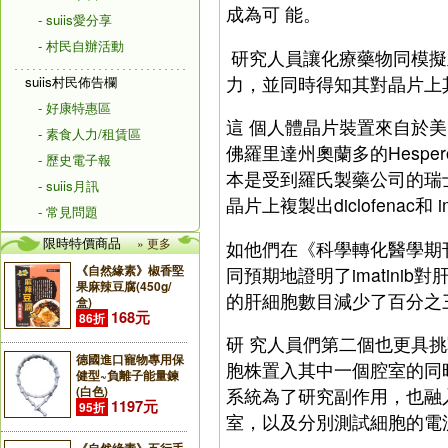
成為可 能。
- suiis愛分享
- 村民自辦活動
研究人員讓化療藥物同模擬
力，並同時得知其對晶片上
suiis村民佈告欄
- 好康特惠區
這 個人體晶片裝置來自於
- 素食人力/租賃區
佛羅里達州奧蘭多的Hesperos公
- 歷史電子報
本是受到羅氏製藥公司的瑞
- suiis月訊
晶片上複製出diclofenac
- 常見問題
限時特價商品
» 更多
如他們在《科學轉化醫學期
《自然緣素》椒香堅
同預期地證明了imatinib對
果麻辣豆腐(450g/
的肝細胞數目減少了百分之
盒)
168元
86折
研 究人員們第二個也更具
德國進口寵物專用保
胞株置入其中一個腔室的同
健型~負離子能量鍊
(白色)
系統為了研究副作用，也融
1197元
95折
室，以及分別測試細胞的電