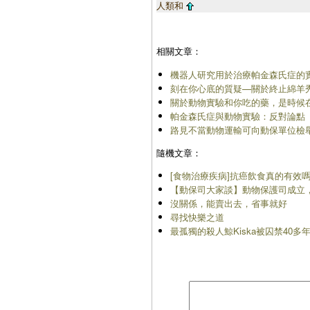
人類和
相關文章：
機器人研究用於治療帕金森氏症的
刻在你心底的質疑—關於終止綿羊
關於動物實驗和你吃的藥，是時候
帕金森氏症與動物實驗：反對論點
路見不當動物運輸可向動保單位檢
隨機文章：
[食物治療疾病]抗癌飲食真的有效
【動保司大家談】動物保護司成立，N
沒關係，能賣出去，省事就好
尋找快樂之道
最孤獨的殺人鯨Kiska被囚禁40多