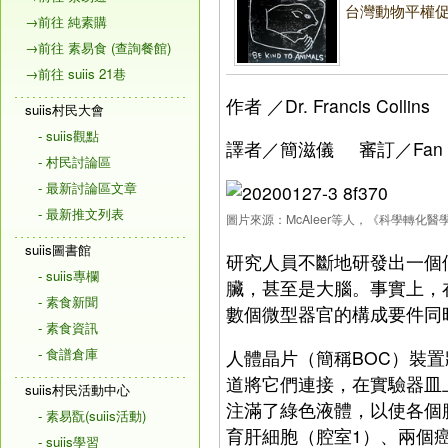
台灣動物平權促
→前往 純素購
→前往 素易食 (查詢餐館)
→前往 suiis 21巷
作者 ／Dr. Francis Collins
suiis村民大會
- suiis觀點
譯者／簡滋儀 審訂／Fan
- 村民討論區
- 最新討論區文章
- 最新推文列表
圖片來源：McAleer等人，《科學轉化醫學
suiis圖書館
研究人員不斷地研發出一個
- suiis專欄
臟，甚至是大腦。事實上，
- 素食新聞
數個微型器官的構成要件同
- 素食資訊
- 食譜倉庫
人體晶片（簡稱BOC）裝
道將它們連接，在實驗器皿
suiis村民活動中心
注滿了綠色液體，以使各個
- 素易翫(suiis活動)
育肝細胞（腔室1）、兩個
- suiis學習