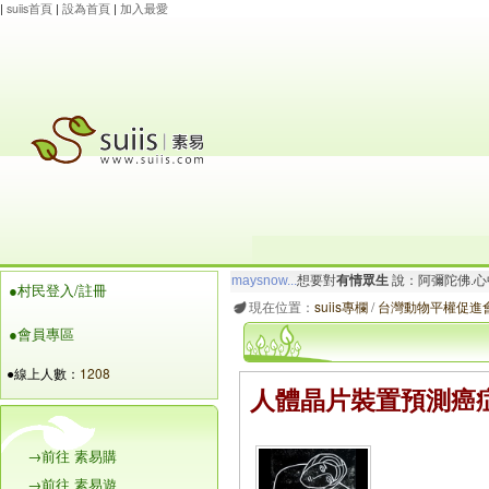
|
suiis首頁
|
設為首頁
|
加入最愛
maysnow...
想要對
有情眾生
說：阿彌陀佛.心
●村民登入/註冊
玲瓏虹
想要對
有情眾生
說：阿彌陀佛.一切唯
現在位置：
suiis專欄
/
台灣動物平權促進會
●會員專區
●線上人數：
1208
人體晶片裝置預測癌
→前往 素易購
→前往 素易遊