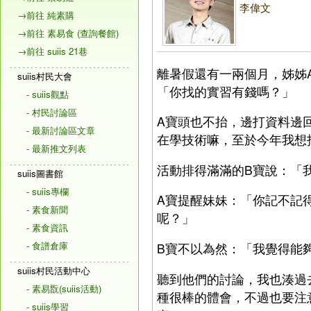
李偉文
→前往 純素購
→前往 素易食 (查詢餐館)
→前往 suiis 21巷
離暑假還有一兩個月，姊姊
suiis村民大會
「你找的實習有錢嗎？」
- suiis觀點
- 村民討論區
A寶頭也不抬，邊打資料邊
- 最新討論區文章
在學技術嘛，至於今年我想
- 最新推文列表
活動排得滿滿的B寶說：「
suiis圖書館
- suiis專欄
A寶提醒妹妹：「你記不記
- 素食新聞
呢？」
- 素食資訊
- 食譜倉庫
B寶不以為然：「我覺得能
suiis村民活動中心
聽到他們的討論，我也湊過
- 素易翫(suiis活動)
種很棒的體會，不過也要注
- suiis學習