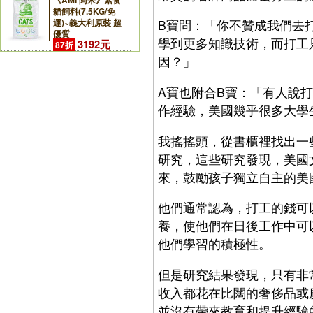
《AMI 阿米》素食
貓飼料(7.5KG/免
運)~義大利原裝 超
B寶問：「你不贊成我們去
優質
學到更多知識技術，而打工
3192元
87折
因？」
A寶也附合B寶：「有人說
作經驗，美國幾乎很多大學
我搖搖頭，從書櫃裡找出一
研究，這些研究發現，美國
來，鼓勵孩子獨立自主的美
他們通常認為，打工的錢可
養，使他們在日後工作中可
他們學習的積極性。
但是研究結果發現，只有非
收入都花在比闊的奢侈品或
並沒有帶來教育和提升經驗