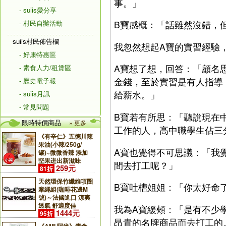
事。」
- suiis愛分享
- 村民自辦活動
B寶感概：「話雖然沒錯，
suiis村民佈告欄
我忽然想起A寶的實習經驗
- 好康特惠區
A寶想了想，回答：「顧名
- 素食人力/租賃區
金錢，至於實習是有人指導
- 歷史電子報
給薪水。」
- suiis月訊
- 常見問題
B寶若有所思：「聽說現在
限時特價商品
» 更多
工作的人，高中職學生佔三
《有辛仁》五德川辣
果油(小辣/250g/
A寶也覺得不可思議：「我
罐)~微微香辣 添加
堅果迸出新滋味
間去打工呢？」
259元
81折
天然環保竹纖維項圈
B寶吐槽姐姐：「你太好命
牽繩組(咖啡花邊M
號)～法國進口 涼爽
透氣 舒適度佳
我為A寶緩頰：「是有不少
1444元
95折
昂貴的名牌商品而去打工的