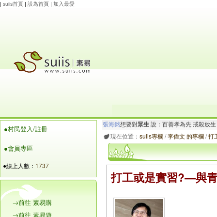
|
suiis首頁
|
設為首頁
|
加入最愛
張海銘
想要對
眾生
說：百善孝為先 戒殺放生
●村民登入/註冊
杜會
想要對
眾生
說：卍南無觀世音菩薩 捐
現在位置：
suiis專欄
/
李偉文 的專欄
/
打
●會員專區
●線上人數：
1737
打工或是實習?―與青
→前往 素易購
→前往 素易遊