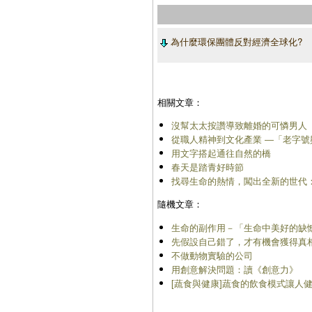
為什麼環保團體反對經濟全球化?
相關文章：
沒幫太太按讚導致離婚的可憐男人
從職人精神到文化產業 ―「老字
用文字搭起通往自然的橋
春天是踏青好時節
找尋生命的熱情，闖出全新的世代
隨機文章：
生命的副作用－「生命中美好的缺
先假設自己錯了，才有機會獲得真
不做動物實驗的公司
用創意解決問題：讀《創意力》
[蔬食與健康]蔬食的飲食模式讓人