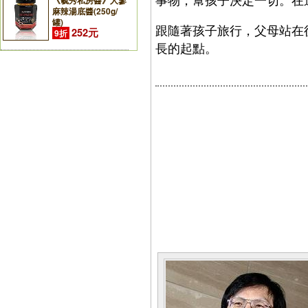
《毓秀私房醬》人蔘
麻辣湯底醬(250g/
罐)
跟隨著孩子旅行，父母站在
252元
9折
長的起點。