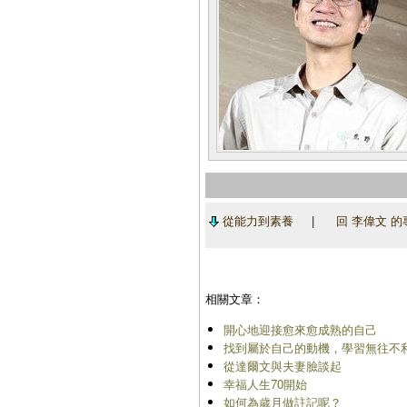
從能力到素養
|
回 李偉文 的
相關文章：
開心地迎接愈來愈成熟的自己
找到屬於自己的動機，學習無往不利
從達爾文與夫妻臉談起
幸福人生70開始
如何為歲月做註記呢？