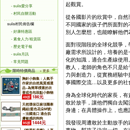
起觀賞。
- suiis愛分享
- 村民自辦活動
從各國影片的欣賞中，自然
不同國家的孩子們所面對的
suiis村民佈告欄
別人怎麼想，也能瞭解他們
- 好康特惠區
- 素食人力/租賃區
面對現階段的全球化競爭，
- 歷史電子報
廠需求所設計的，培養的是
- suiis月訊
化的知識，適合生產線使用
- 常見問題
教人，老師的角色不只是給
限時特價商品
» 更多
力與創造力，從實務經驗中
胸針小飾集：人氣手
事國際交流…以及更多的社
作家的自然風質感選
品~為簡單樸素的衣
著或包包妝點小飾物
身為全球化時代的家長，有
186元
49折
敢於放手，讓他們獨自去闖
天然環保亞麻項圈牽
身邊；在具體操作上，也應
繩組(藍色花朵M號)
～法國進口 適合肌
膚敏感的狗狗
我發現周遭敢於主動放手的
1444元
95折
事物，幫孩子決定一切。在