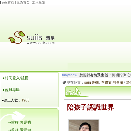
|
suiis首頁
|
設為首頁
|
加入最愛
maysnow...
想要對
有情眾生
說：阿彌陀佛.心
●村民登入/註冊
玲瓏虹
想要對
有情眾生
說：阿彌陀佛.一切唯
現在位置：
suiis專欄
/
李偉文 的專欄
/
陪
●會員專區
●線上人數：
1965
陪孩子認識世界
→前往 素易購
→前往 素易遊