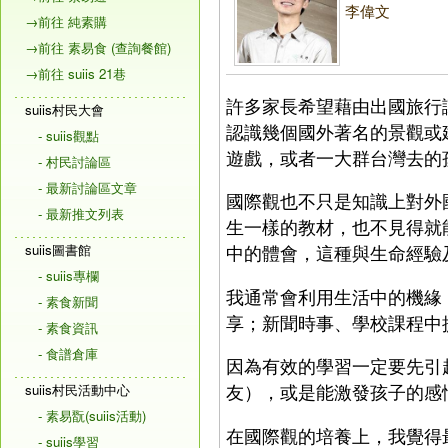
李偉文
→前往 純素購
→前往 素易食 (查詢餐館)
→前往 suiis 21巷
許多家長希望藉由出國旅行
suiis村民大會
認識幾個國外著名的景觀或
- suiis觀點
遊戲，或者一大群台灣去的
- 村民討論區
- 最新討論區文章
國際觀也不只是知識上對外
- 最新推文列表
生一樣的教材，也不見得就
suiis圖書館
中的體會，這種與生命經驗
- suiis專欄
我通常會利用生活中的機緣
- 素食新聞
享；新聞時事、學校課程中
- 素食資訊
- 食譜倉庫
因為有效的學習一定要先引
友），或是能激發孩子的感
suiis村民活動中心
- 素易翫(suiis活動)
在國際觀的培養上，我覺得
- suiis學習