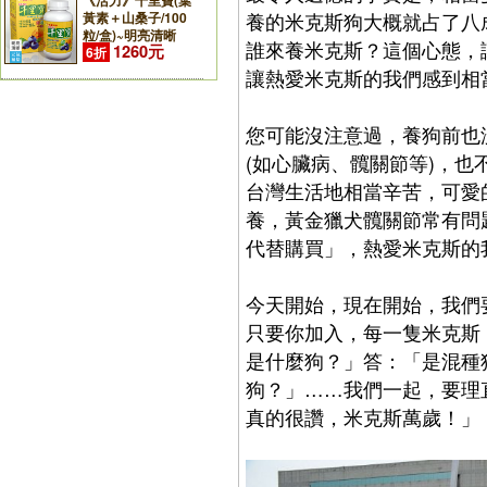
《活力》千里寶(葉
養的米克斯狗大概就占了八
黃素＋山桑子/100
粒/盒)~明亮清晰
誰來養米克斯？這個心態，
1260元
6折
讓熱愛米克斯的我們感到相
您可能沒注意過，養狗前也
(如心臟病、髖關節等)，
台灣生活地相當辛苦，可愛
養，黃金獵犬髖關節常有問
代替購買」，熱愛米克斯的
今天開始，現在開始，我們
只要你加入，每一隻米克斯
是什麼狗？」答：「是混種
狗？」……我們一起，要理
真的很讚，米克斯萬歲！」