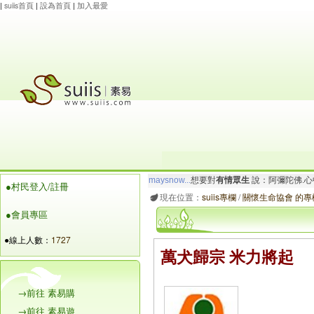
|
suiis首頁
|
設為首頁
|
加入最愛
maysnow...
想要對
有情眾生
說：阿彌陀佛.心
●村民登入/註冊
玲瓏虹
想要對
有情眾生
說：阿彌陀佛.一切唯
現在位置：
suiis專欄
/
關懷生命協會 的專
●會員專區
●線上人數：
1727
萬犬歸宗 米力將起
→前往 素易購
→前往 素易遊