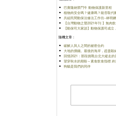
巴賽隆納禁鬥牛 動物保護新里程
植物肉安全嗎？健康嗎？能否取代
共組民間動保法修法工作坊--林明
【台灣動物之聲2021年刊 】無肉
【動保司大家談】動物保護司成立，N
隨機文章：
破解人與人之間的祕密合約
大地的價錢。最後的海岸，趕盡殺
回憶2021：那段挑戰台北大縱走
望穿秋水的期盼～素食飲食指標 終
狗貓是我們的同伴