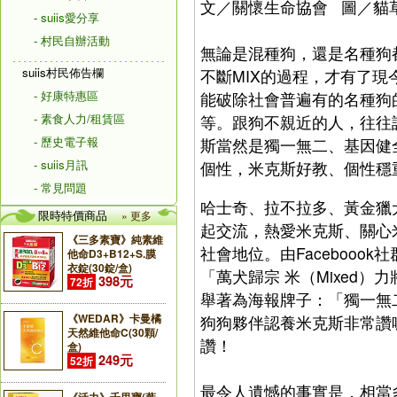
文／關懷生命協會 圖／貓
- suiis愛分享
- 村民自辦活動
無論是混種狗，還是名種狗
suiis村民佈告欄
不斷MIX的過程，才有了現
- 好康特惠區
能破除社會普遍有的名種狗
- 素食人力/租賃區
等。跟狗不親近的人，往往
- 歷史電子報
斯當然是獨一無二、基因健
- suiis月訊
個性，米克斯好教、個性穩
- 常見問題
哈士奇、拉不拉多、黃金獵
限時特價商品
» 更多
起交流，熱愛米克斯、關心
《三多素寶》純素維
社會地位。由Faceboook
他命D3+B12+S.膜
衣錠(30錠/盒)
「萬犬歸宗 米（Mixed
398元
72折
舉著為海報牌子：「獨一無
《WEDAR》卡曼橘
狗狗夥伴認養米克斯非常讚
天然維他命C(30顆/
讚！
盒)
249元
52折
最令人遺憾的事實是，相當