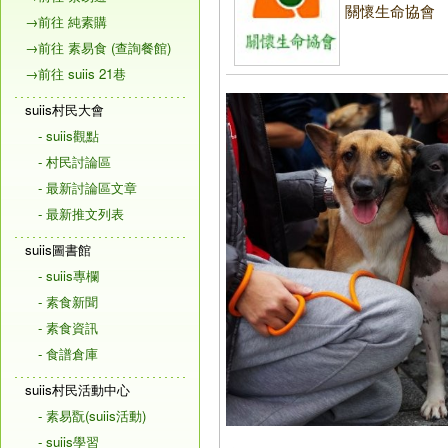
關懷生命協會
→前往 純素購
→前往 素易食 (查詢餐館)
→前往 suiis 21巷
suiis村民大會
- suiis觀點
- 村民討論區
- 最新討論區文章
- 最新推文列表
suiis圖書館
- suiis專欄
- 素食新聞
- 素食資訊
- 食譜倉庫
suiis村民活動中心
- 素易翫(suiis活動)
- suiis學習