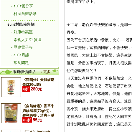
臺灣還在半路上。
- suiis愛分享
- 村民自辦活動
suiis村民佈告欄
全世界，老百姓最快樂的國家，是哪一
- 好康特惠區
丹麥。
- 素食人力/租賃區
因為平台須在矛盾中發展，比方──既
- 歷史電子報
我一直覺得，富有的國家，不會快樂，
- suiis月訊
體國民，大致上就不會快樂。這是生活
- 常見問題
但是，矛盾的事出現了。丹麥人很快樂
他們怎麼做到的？
限時特價商品
» 更多
老天並沒有厚賜他們，不像新加坡，光
《翔鶴佳》天貝椒麻
醬(220g/罐)
食物，地上隨便挖挖，石油便冒了出來
280元
8折
丹麥地處邊陲，天寒地凍。但是，他們
最重要的是，這裏幾乎沒有窮人。連送
《自然緣素》香草牛
養小孩，錢大半政府出，從公立小學讀
奶鍋湯底(70g/包)~
羅勒奶香，清爽不膩
老有所終，壯有所用，禮記的大同世界
55元
85折
對非洲戰亂頻仍的國度而言，這已是天