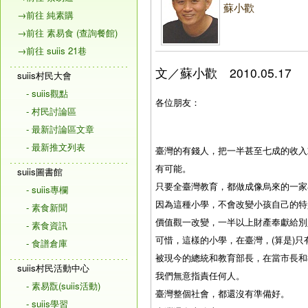
蘇小歡
→前往 純素購
→前往 素易食 (查詢餐館)
→前往 suiis 21巷
文／蘇小歡 2010.05.17
suiis村民大會
- suiis觀點
各位朋友：
- 村民討論區
- 最新討論區文章
- 最新推文列表
臺灣的有錢人，把一半甚至七成的收入
有可能。
suiis圖書館
只要全臺灣教育，都做成像烏來的一家
- suiis專欄
因為這種小學，不會改變小孩自己的特
- 素食新聞
價值觀一改變，一半以上財產奉獻給別
- 素食資訊
可惜，這樣的小學，在臺灣，
(算是)
- 食譜倉庫
被現今的總統和教育部長，在當市長和
suiis村民活動中心
我們無意指責任何人。
- 素易翫(suiis活動)
臺灣整個社會，都還沒有準備好。
- suiis學習