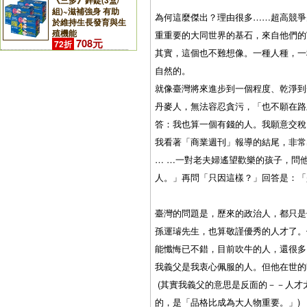
《三多》鋅錠(3盒/
組)~滋補強身 有助
為何這麼傑出？理由很多……超高競爭
於維持生長發育與生
殖機能
重重要的大同世界的基石，來自他們的
708元
72折
其實，這個也不難想像。一種人種，一
自然的。
就像臺灣將來進步到一個程度、乾淨到
丹麥人，無法容忍貪污，「也不願在路
答：我也算一個有錢的人。我願意交稅
我看著「商業週刊」報導的結尾，非常
… …一對老夫婦遙望歡樂的孩子，問
人。」再問「只因這樣？」回答是：「
臺灣的問題是，歷來的政治人，都只是
孫運璿先生，也算敬謹優秀的人才了。
能懺悔已不錯，目前吹牛的人，還很多
我義父是我衷心佩服的人。但他在世的
(
其實我義父的意思是反面的－－人才
的，是「品格比成為大人物重要。」
)