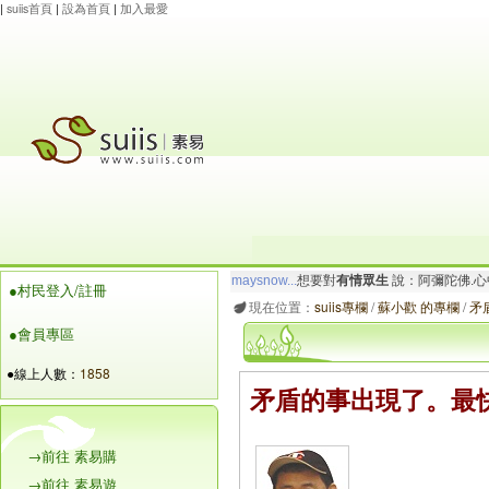
|
suiis首頁
|
設為首頁
|
加入最愛
玲瓏虹
想要對
有情眾生
說：阿彌陀佛.一切唯
●村民登入/註冊
maysnow...
想要對
有情眾生
說：阿彌陀佛.心
現在位置：
suiis專欄
/
蘇小歡 的專欄
/
矛
●會員專區
●線上人數：
1858
矛盾的事出現了。最
→前往 素易購
→前往 素易遊