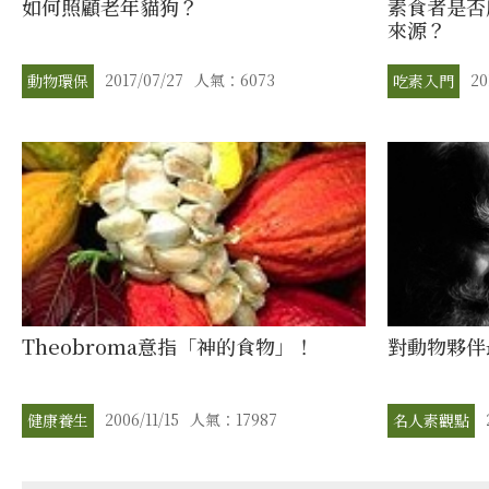
如何照顧老年貓狗？
素食者是否
來源？
2017/07/27
人氣：6073
20
動物環保
吃素入門
Theobroma意指「神的食物」！
對動物夥伴
2006/11/15
人氣：17987
健康養生
名人素觀點