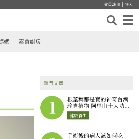
會員註冊
|
登入
媽媽
素食廚房
熱門文章
根莖葉都是寶的神奇台灣
1
珍貴植物 阿里山十大功...
健康養生
手術後的病人該如何吃