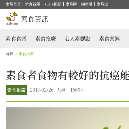
素易首頁
|
素食新聞
|
suiis觀點
|
素易購
|
純素購
|
素易遊
素食資訊
素食食譜
素食推廣
名人素觀點
素食營銷
首頁
>
素食推廣
素食者食物有較好的抗癌
2013/02/26
人氣：16694
素食推廣