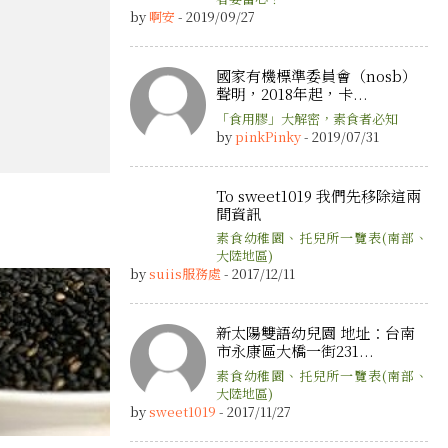
by
啊安
- 2019/09/27
國家有機標準委員會（nosb）
聲明，2018年起，卡...
「食用膠」大解密，素食者必知
by
pinkPinky
- 2019/07/31
To sweet1019 我們先移除這兩
間資訊
素食幼稚園、托兒所一覽表(南部、
大陸地區)
by
suiis服務處
- 2017/12/11
新太陽雙語幼兒園 地址：台南
市永康區大橋一街231...
素食幼稚園、托兒所一覽表(南部、
大陸地區)
by
sweet1019
- 2017/11/27