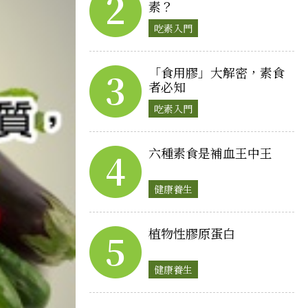
2
素？
吃素入門
「食用膠」大解密，素食
3
者必知
吃素入門
六種素食是補血王中王
4
健康養生
植物性膠原蛋白
5
健康養生