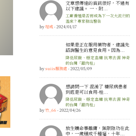
文章想傳達的資訊很好，不過有
以下建議。 一、附...
工廠養殖是否將成為下一次大流行的
溫床？專家發出警告
by
珵彧
- 2024/01/17
如果是正在服用藥物者，建議先
諮詢醫生的意見食用。因為...
降低尿酸、穩定血糖 抗寒去濕 神奇
的台灣「甜肉桂」
by
suiis服務處
- 2022/05/09
想請問一下 混淆了 糖尿病患者
到底是可以食用-桂...
降低尿酸、穩定血糖 抗寒去濕 神奇
的台灣「甜肉桂」
by
竹_66
- 2022/04/26
放生贖命事雖庸，無限陰功在此
中，一歲積成千種福，十年...