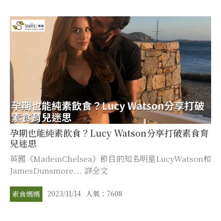
孕期也能純素飲食？Lucy Watson分享打破素食育
兒迷思
英國《MadeinChelsea》節目的知名明星LucyWatson和
JamesDunsmore... 詳全文
2023/11/14
人氣：7608
素食媽媽