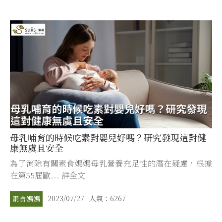
母乳哺育的時候吃素對嬰兒好嗎？研究發現這對健
康無虞且安全
為了消除有關素食媽媽母乳營養充足性的潛在疑慮，根據
在第55屆歐... 詳全文
2023/07/27
人氣：6267
素食媽媽