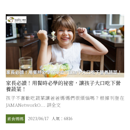
家長必讀！用餐時必學的祕密，讓孩子大口吃下營
養蔬菜！
孩子不喜歡吃蔬菜讓爸爸媽媽們很煩惱嗎？根據刊登在
JAMANetworkO... 詳全文
2023/06/17
人氣：6816
素食媽媽