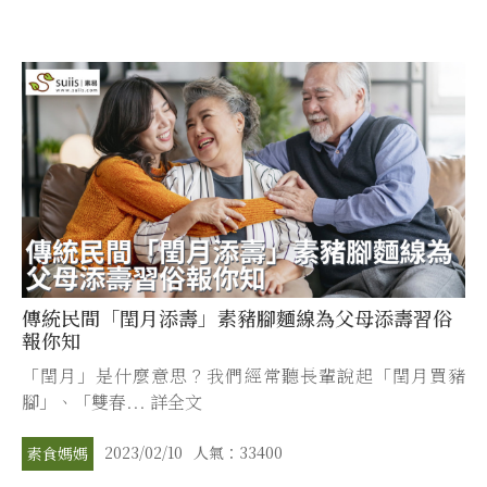
傳統民間「閏月添壽」素豬腳麵線為父母添壽習俗
報你知
「閏月」是什麼意思？我們經常聽長輩說起「閏月買豬
腳」、「雙春... 詳全文
2023/02/10
人氣：33400
素食媽媽