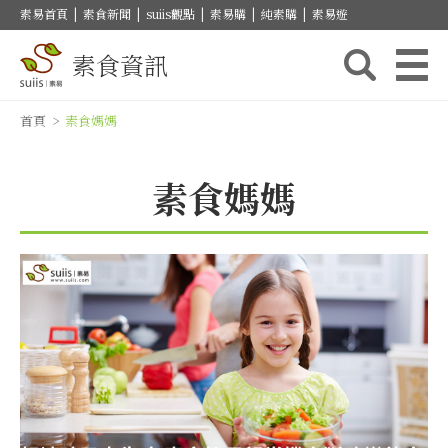
素易首頁
|
素食新聞
|
suiis觀點
|
素易購
|
純素購
|
素易遊
素食資訊
首頁
>
素食媽媽
素食媽媽