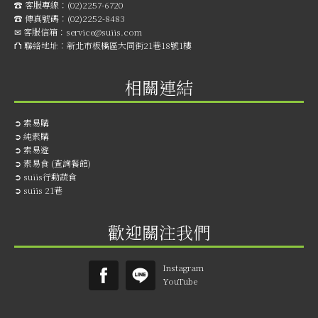
☎︎ 客服專線：
(02)2257-6720
☎︎ 傳真號碼：
(02)2252-8483
✉ 客服信箱：
service@suiis.com
⛫ 聯絡地址：
新北市板橋區大同街21巷18號1樓
相關連結
➲
素易購
➲
純素購
➲
素易遊
➲
素易食 (查詢餐館)
➲
suiis行動蔬食
➲
suiis 21巷
歡迎關注我們
Instagram
YouTube