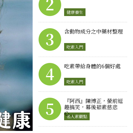
2
健康養生
含動物成分之中藥材整理
3
吃素入門
吃素帶給身體的6個好處
4
吃素入門
『阿西』陳博正，螢前逗
5
趣搞笑，幕後茹素慈悲
心...
名人素觀點