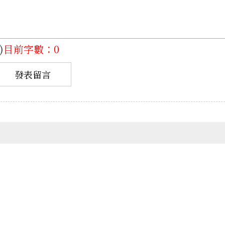
)
目前字數：0