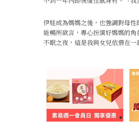
不到一年內即恢復性感身材。「我
伊娃成為媽媽之後，也強調對母性
能暢所欲言，專心扮演好媽媽的角
不眠之夜，這是我與女兒依偎在一