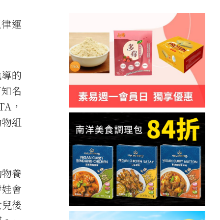
規律運
。
執導的
了知名
TA，
動物組
動物養
伊娃會
女兒後