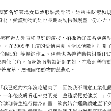
s)為美國著名好萊塢女星兼服裝設計師，她透過吃素和
身材。愛護動物的她也長期為動物保護盡一份心力
擁有迷人外表和良好的演技，拍攝過好知名導演
》，在2005年主演的愛情喜劇《全民情敵》打開
命關頭》等暢銷作品。伊娃也為善待動物組織(PE
並擔任主角。而身為服裝設計師的她，在收到善待
穿著皮草，展現關懷動物的慈悲心。
「我已經約六年沒吃過肉了，因為我不同意工業化
，一年後皮膚看起來更明亮，整體感覺更健康。」
合瑜珈養生進行健身計畫，飲食結合運動讓她產下