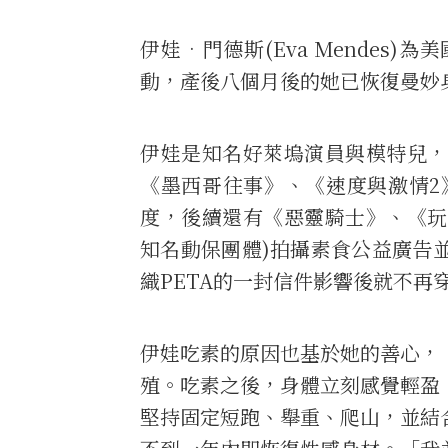
伊娃•門德斯(Eva Mende
動，產後八個月後的她已恢復曼妙
伊娃是知名好萊塢演員與模特兒，
《墨西哥往事》、《速度與激情2
度，後續還有《惡靈騎士》、《玩
知名動保團體)拍攝素食公益廣告
織PETA的一封信件影響後就不再
伊娃吃素的原因也基於她的善心，
殖。吃素之後，身體立刻感覺輕盈
堅持固定短跑、舉重、爬山，並結