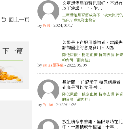
文章想傳達的資訊很好，不過有
以下建議。 一、附...
工廠養殖是否將成為下一次大流行的
回上一頁
溫床？專家發出警告
by
珵彧
- 2024/01/17
如果是正在服用藥物者，建議先
諮詢醫生的意見食用。因為...
下一篇
降低尿酸、穩定血糖 抗寒去濕 神奇
的台灣「甜肉桂」
by
suiis服務處
- 2022/05/09
想請問一下 混淆了 糖尿病患者
到底是可以食用-桂...
降低尿酸、穩定血糖 抗寒去濕 神奇
的台灣「甜肉桂」
by
竹_66
- 2022/04/26
放生贖命事雖庸，無限陰功在此
中，一歲積成千種福，十年...