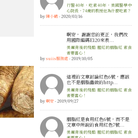
行醫40年，吃素40年，美國醫學中
心院長，74歲的教授他為什麼吃素？
by
陳小鶴
- 2020/03/16
啊安， 謝謝您的更正，我們改
用國際編碼E120來表...
美麗背後的殘酷 腥紅的胭脂紅 素食
者要當心！
by
suiis服務處
- 2019/10/05
這裡的文章討論紅色6號，應該
也不是胭脂蟲做的http...
美麗背後的殘酷 腥紅的胭脂紅 素食
者要當心！
by
啊安
- 2019/09/27
胭脂紅是食用紅色6號，而不是
文章中所說的食用紅色7號...
美麗背後的殘酷 腥紅的胭脂紅 素食
者要當心！