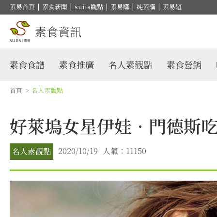
素易首頁
|
素食新聞
|
suiis觀點
|
素易購
|
純素購
|
素易遊
素食資訊
素食食譜
素食推廣
名人素觀點
素食營銷
首頁
>
名人素觀點
好萊塢女星伊娃•門德斯
2020/10/19
人氣：11150
名人素觀點