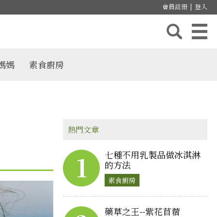
會員註冊
|
登入
媽媽
素食廚房
熱門文章
七種不用乳製品做冰淇淋
1
的方法
素食廚房
藥草之王--紫花苜蓿