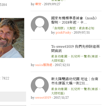
by
啊安
- 2019/09/27
184
國家有機標準委員會（nosb）
聲明，2018年起，卡...
「食用膠」大解密，素食者必知
by
pinkPinky
- 2019/07/31
To sweet1019 我們先移除這兩
間資訊
素食幼稚園、托兒所一覽表(南部、
大陸地區)
by
suiis服務處
- 2017/12/11
7822
新太陽雙語幼兒園 地址：台南
市永康區大橋一街231...
素食幼稚園、托兒所一覽表(南部、
大陸地區)
by
sweet1019
- 2017/11/27