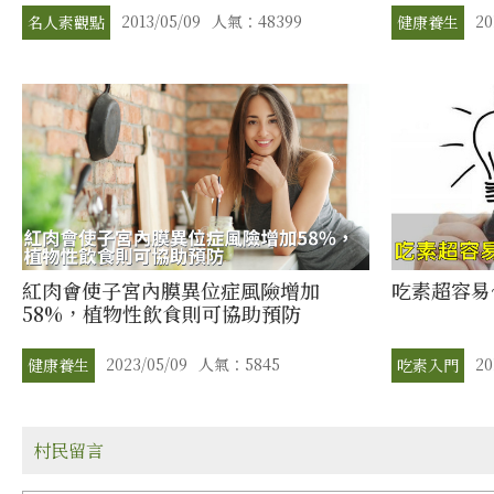
2013/05/09
人氣：48399
20
名人素觀點
健康養生
紅肉會使子宮內膜異位症風險增加
吃素超容易
58%，植物性飲食則可協助預防
2023/05/09
人氣：5845
20
健康養生
吃素入門
村民留言