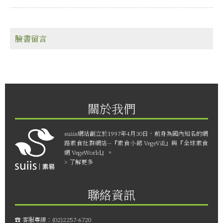
臉書留言
關於我們
suiis網站創立於1997年4月30日，前身為國內知名的網
路素食社群網站--『素食小館 VegeVill』與『全球素食
網 VegeWorld』。
> 了解更多
聯絡資訊
☎︎ 客服專線：
(02)2257-6720