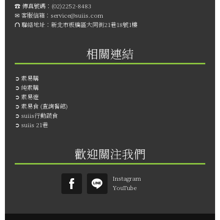
☎︎ 傳真號碼：
(02)2252-8483
✉ 客服信箱：
service@suiis.com
⛫ 聯絡地址：
新北市板橋區大同街21巷18號1樓
相關連結
➲
素易購
➲
純素購
➲
素易遊
➲
素易食 (查詢餐館)
➲
suiis行動蔬食
➲
suiis 21巷
歡迎關注我們
Instagram
YouTube