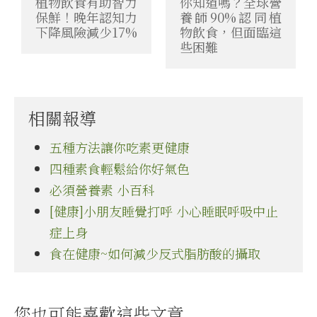
植物飲食有助智力
你知道嗎？全球營
保鮮！晚年認知力
養師90%認同植
下降風險減少17%
物飲食，但面臨這
些困難
相關報導
五種方法讓你吃素更健康
四種素食輕鬆給你好氣色
必須營養素 小百科
[健康]小朋友睡覺打呼 小心睡眠呼吸中止
症上身
食在健康~如何減少反式脂肪酸的攝取
您也可能喜歡這些文章