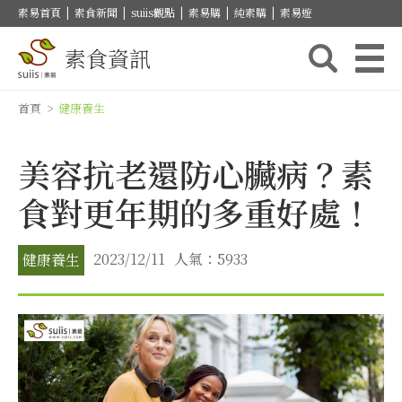
素易首頁
|
素食新聞
|
suiis觀點
|
素易購
|
純素購
|
素易遊
素食資訊
首頁
>
健康養生
美容抗老還防心臟病？素
食對更年期的多重好處！
2023/12/11
人氣：5933
健康養生