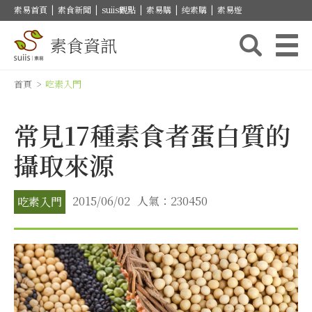
素易首頁
|
素食新聞
|
suiis觀點
|
素易購
|
純素購
|
素易遊
素食資訊
首頁
>
吃素入門
常見17種素食者蛋白質的
攝取來源
2015/06/02
人氣：230450
吃素入門