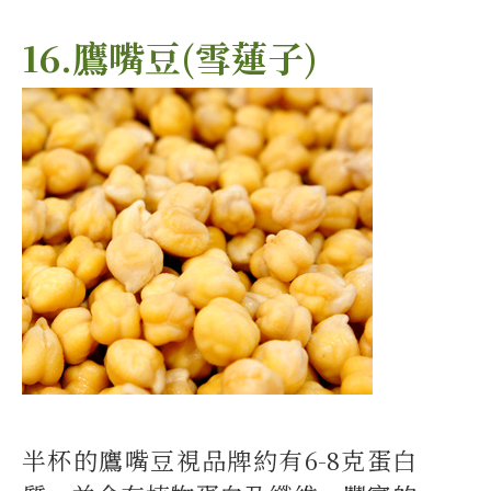
16.鷹嘴豆(雪蓮子)
半杯的鷹嘴豆視品牌約有6-8克蛋白