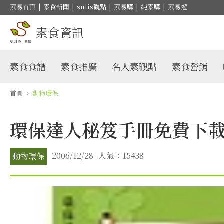
素易首頁
|
素食新聞
|
suiis觀點
|
素易購
|
純素購
|
素易遊
素食資訊
素食食譜
素食推廣
名人素觀點
素食營銷
首頁
>
動物環保
環保達人秘笈手冊免費下
2006/12/28
人氣：15438
動物環保