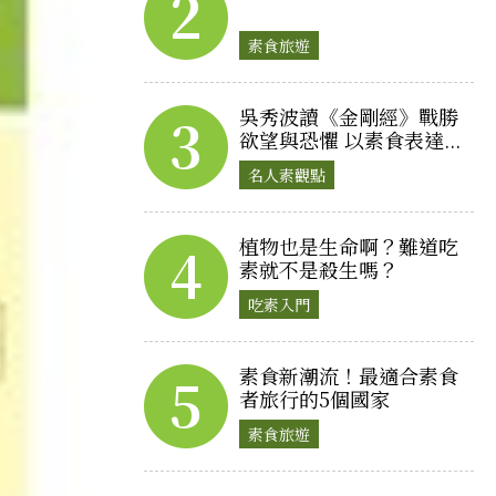
2
素食旅遊
吳秀波讀《金剛經》戰勝
3
欲望與恐懼 以素食表達...
名人素觀點
植物也是生命啊？難道吃
4
素就不是殺生嗎？
吃素入門
素食新潮流！最適合素食
5
者旅行的5個國家
素食旅遊