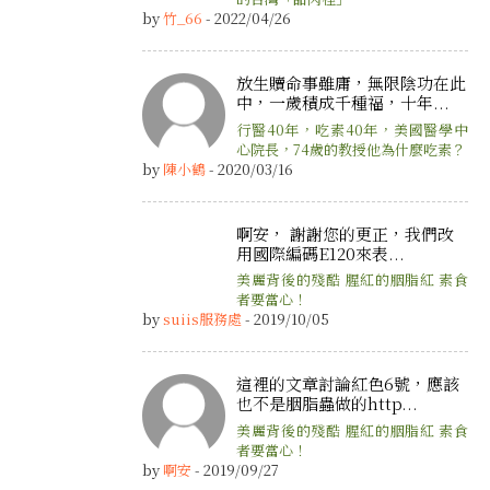
by
竹_66
- 2022/04/26
放生贖命事雖庸，無限陰功在此
中，一歲積成千種福，十年...
行醫40年，吃素40年，美國醫學中
心院長，74歲的教授他為什麼吃素？
by
陳小鶴
- 2020/03/16
啊安， 謝謝您的更正，我們改
用國際編碼E120來表...
美麗背後的殘酷 腥紅的胭脂紅 素食
者要當心！
by
suiis服務處
- 2019/10/05
這裡的文章討論紅色6號，應該
也不是胭脂蟲做的http...
美麗背後的殘酷 腥紅的胭脂紅 素食
者要當心！
by
啊安
- 2019/09/27