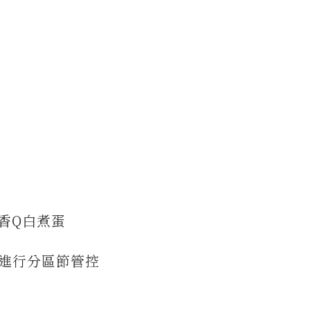
香Q白煮蛋
進行分區節管控