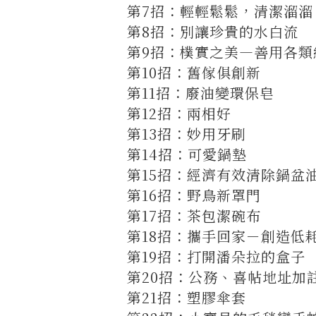
第7招：輕輕鬆鬆，清潔溜溜
第8招：別讓珍貴的水白流
第9招：樸實之美—善用各類
第10招：舊傢俱創新
第11招：廢油變環保皂
第12招：兩相好
第13招：妙用牙刷
第14招：可愛鍋墊
第15招：經濟有效清除鍋盆
第16招：野鳥新罩門
第17招：茶包潔碗布
第18招：攜手回家－創造低
第19招：打開潘朵拉的盒子
第20招：公務、喜帖地址加
第21招：塑膠傘套