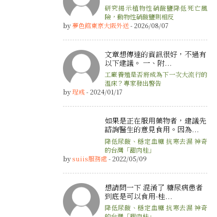
研究揭示植物性硝酸鹽降低死亡風
險，動物性硝酸鹽則相反
by
夢色館東京大阪外送
- 2026/08/07
文章想傳達的資訊很好，不過有
以下建議。 一、附...
工廠養殖是否將成為下一次大流行的
溫床？專家發出警告
by
珵彧
- 2024/01/17
如果是正在服用藥物者，建議先
諮詢醫生的意見食用。因為...
降低尿酸、穩定血糖 抗寒去濕 神奇
的台灣「甜肉桂」
by
suiis服務處
- 2022/05/09
想請問一下 混淆了 糖尿病患者
到底是可以食用-桂...
降低尿酸、穩定血糖 抗寒去濕 神奇
的台灣「甜肉桂」