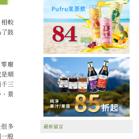
。相較
為了鼓
「零廢
或是順
兩千三
淨、景
是很多
最新留言
到一股