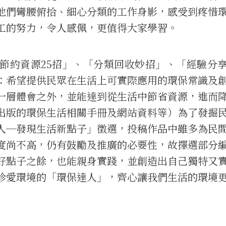
他們彎腰俯拾、細心分類的工作身影，感受到疼惜
工的努力，令人感佩，更值得大家學習。
約資源25招」、「分類回收妙招」、「經驗分
：希望提供民眾在生活上可實際應用的環保常識及
一層體會之外，並能達到從生活中節省資源，進而
出版的環保生活相關手冊及網站資料等）為了發掘
人─發現生活新點子」徵選，投稿作品中雖多為民
度尚不高，仍有鼓勵及推廣的必要性，故擇選部分
好點子之餘，也能親身實踐，並創造出自己獨特又
珍愛環境的「環保達人」，齊心讓我們生活的環境