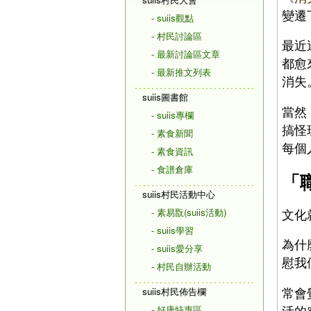
變遷
- suiis觀點
- 村民討論區
最近
- 最新討論區文章
都愈
- 最新推文列表
消失
suiis圖書館
當然
- suiis專欄
搞怪
- 素食新聞
每個
- 素食資訊
- 食譜倉庫
「
suiis村民活動中心
文化
- 素易翫(suiis活動)
- suiis學習
為什
- suiis愛分享
慰我
- 村民自辦活動
常會
suiis村民佈告欄
活的
- 好康特惠區