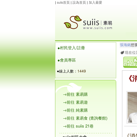
|
suiis首頁
|
設為首頁
|
加入最愛
張海銘
想
●村民登入/註冊
杜會
想要
現在位
●會員專區
●線上人數：
1449
《
→前往 素易購
→前往 素易遊
→前往 純素購
→前往 素易食 (查詢餐館)
→前往 suiis 21巷
《消
suiis村民大會