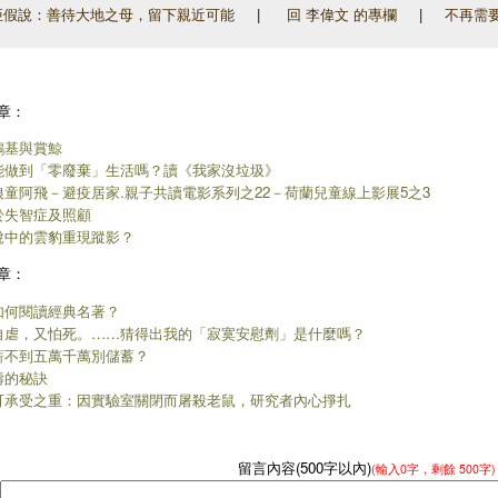
假說：善待大地之母，留下親近可能
|
回 李偉文 的專欄
|
不再需
章：
鴻基與賞鯨
能做到「零廢棄」生活嗎？讀《我家沒垃圾》
狼童阿飛－避疫居家.親子共讀電影系列之22－荷蘭兒童線上影展5之3
於失智症及照顧
說中的雲豹重現蹤影？
章：
如何閱讀經典名著？
自虐，又怕死。……猜得出我的「寂寞安慰劑」是什麼嗎？
薪不到五萬千萬別儲蓄？
壽的秘訣
可承受之重：因實驗室關閉而屠殺老鼠，研究者內心掙扎
留言內容(500字以內)
(輸入
0
字，剩餘
500字
)