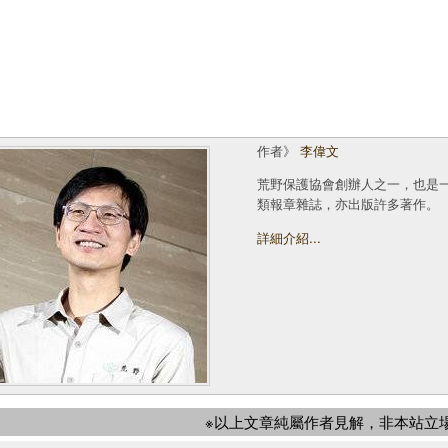
作者》
李偉文
荒野保護協會創辦人之一，也是
類報章雜誌，亦出版許多著作。
詳細介紹...
※以上文章純屬作者見解，非本站立