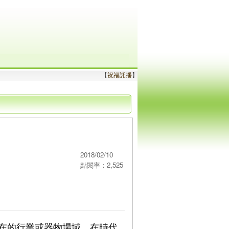
【
祝福託播
】
2018/02/10
點閱率：2,525
在的行業或器物場域，在時代