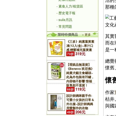
那種
- 素食人力/租賃區
- 歷史電子報
- suiis月訊
文化
- 常見問題
限時特價商品
» 更多
其實
《三多》純素葉黃素
而在
凍(12入/盒)~果汁口
是一
感 輕鬆補充葉黃素
319元
73折
總覺
【瑕疵品無退貨】
懷舊
《Benevo 班尼佛》
純素犬貓主食罐頭~
此為外包裝有凹罐，
懷
內容物不影響 惜福
販售恕不退貨！
119元
66折
作家
設計師媽咪親手作‧
枯井
可愛小女孩的日常＆
外出服~設計師媽媽
與國
用愛製作的衣物
206元
49折