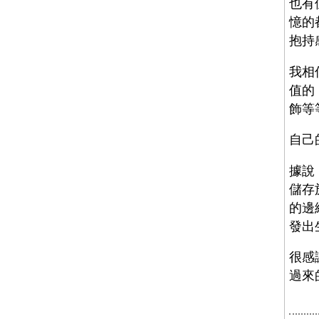
也有
憶的
抱持
我相
值的
飾等
自己
據說
儲存
的邊
發出
很感
過來