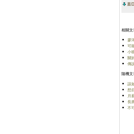
蓋亞
相關文
廖
可
小
關
傳
隨機文
該
想
月
長
不