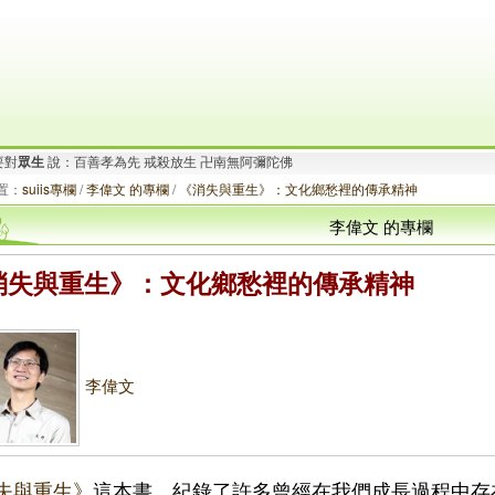
要對
眾生
說：百善孝為先 戒殺放生 卍南無阿彌陀佛
對
眾生
說：卍南無觀世音菩薩 捐血壹袋救人一命
置：
suiis專欄
/
李偉文 的專欄
/
《消失與重生》：文化鄉愁裡的傳承精神
李偉文 的專欄
消失與重生》：文化鄉愁裡的傳承精神
李偉文
失與重生》
這本書，紀錄了許多曾經在我們成長過程中存