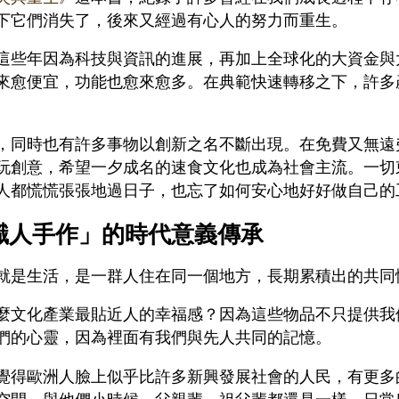
下它們消失了，後來又經過有心人的努力而重生。
這些年因為科技與資訊的進展，再加上全球化的大資金與
來愈便宜，功能也愈來愈多。在典範快速轉移之下，許多
。
，同時也有許多事物以創新之名不斷出現。在免費又無遠
玩創意，希望一夕成名的速食文化也成為社會主流。一切
人都慌慌張張地過日子，也忘了如何安心地好好做自己的
職人手作」的時代意義傳承
就是生活，是一群人住在同一個地方，長期累積出的共同
麼文化產業最貼近人的幸福感？因為這些物品不只提供我
們的心靈，因為裡面有我們與先人共同的記憶。
覺得歐洲人臉上似乎比許多新興發展社會的人民，有更多
空間，與他們小時候、父親輩、祖父輩都還是一樣，日常