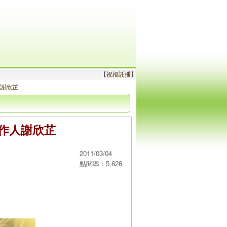
【
祝福託播
】
人謝欣芷
製作人謝欣芷
2011/03/04
點閱率：5,626