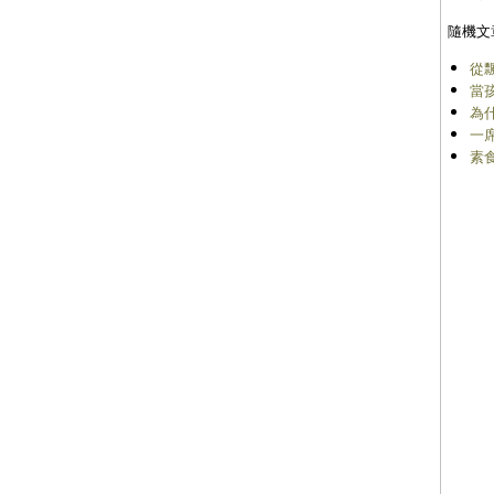
隨機文
從
當
為
一
素