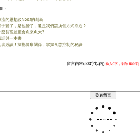
章：
飄流的思想談NGO的創新
孩子變了，是他變了，還是我們該換個方式靠近？
什麼貧富差距會愈來愈大?
席話與一本書
食者必讀！擁抱健康關係，掌握食慾控制的秘訣
留言內容(500字以內)
(輸入
0
字，剩餘
500字
)