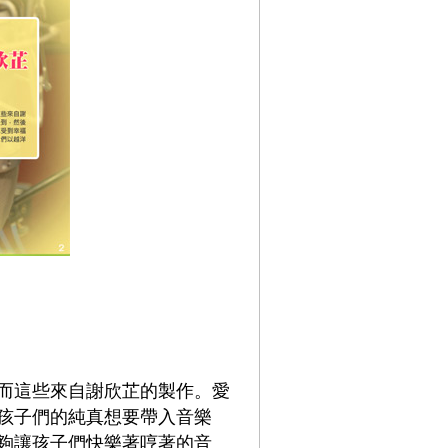
而這些來自謝欣芷的製作。愛
孩子們的純真想要帶入音樂
夠讓孩子們快樂著哼著的音