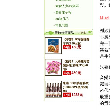
樂。
- 素食人力/租賃區
- 歷史電子報
Mu
- suiis月訊
- 常見問題
謝欣
限時特價商品
» 更多
心感
《即饗》南洋咖哩齋
完一
羊肉(250g/盒)
158元
84折
笑著
是生
《稑珍》天婦羅海苔
樂多包(香辣/35gx6
只要
包)
450元
75折
音樂
識而
東南 DB白麥原粹飲
(330mlx24瓶/箱/免
來代
運)
1288元
77折
最重
的音