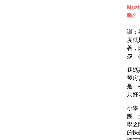
Mu
嗎?
謝：
度就
養，
孩一
我媽
琴房
是一
只好
小學
團、
學之
的快