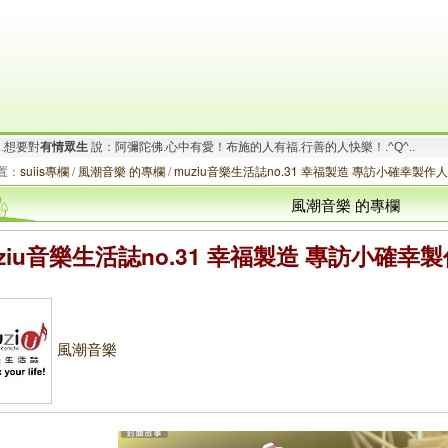
要對
有情眾生
說：阿彌陀佛.一切唯心造！啟動善的循環.創造幸福無限！_/_
.
想要對
有情眾生
說：阿彌陀佛.心中有愛！布施的人有福.行善的人快樂！.^Q^..
置：
suiis專欄
/
風潮音樂 的專欄
/
muziu音樂生活誌no.31 幸福製造 專訪小確幸製作
風潮音樂 的專欄
ziu音樂生活誌no.31 幸福製造 專訪小確幸
風潮音樂