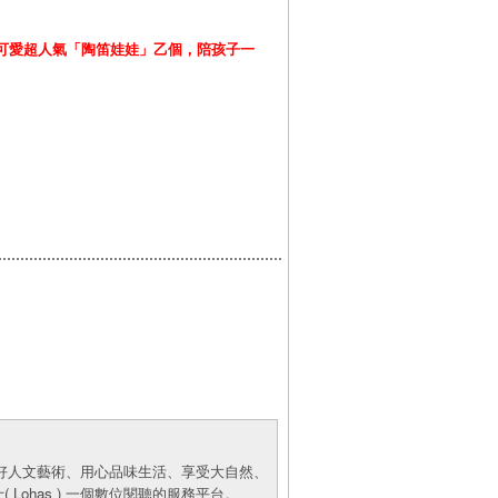
獲得可愛超人氣「陶笛娃娃」乙個，陪孩子一
供喜好人文藝術、用心品味生活、享受大自然、
Lohas ) 一個數位閱聽的服務平台。