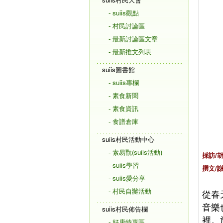
- suiis觀點
- 村民討論區
- 最新討論區文章
- 最新推文列表
suiis圖書館
- suiis專欄
- 素食新聞
- 素食資訊
- 食譜倉庫
suiis村民活動中心
- 素易翫(suiis活動)
採訪/
- suiis學習
撰文/
- suiis愛分享
- 村民自辦活動
從春
音樂
suiis村民佈告欄
裡。
- 好康特惠區