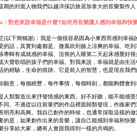
這期的封面人物我們以越洋採訪旅居加拿大的音樂製作人
ziu：對您來說幸福是什麼?如何用音樂讓人感到幸福和快樂
芷(以下簡稱謝)：我是一個很容易因為小東西而感到幸福
受的話，其實到處都是。微風吹到臉上涼爽的幸福、吃到
張專輯有成就感的幸福、沮喪的入睡第二天起床感覺好很
或大聲歌唱的孩子們的幸福。對我來說，幸福就是由生活
活的經驗，生命的痕跡。它是前人的智慧，也是現在我們
你願意，每個經歷，每件事情，每個時刻，都能夠體會到
是人類製造出來抒發情感的東西。好不好聽，能不能感受
不同。不過從以往前輩們的作品裡面歸類發現，作曲家們
表明亮和高興。我自己創作的時候，也通常採取這樣的做
要的是，如果創作出來的音樂，讓自己能感到幸福和快樂
樂分享給大家，總有人會跟我得到一樣的共鳴的。