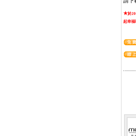
請下
★
於2
起幸福