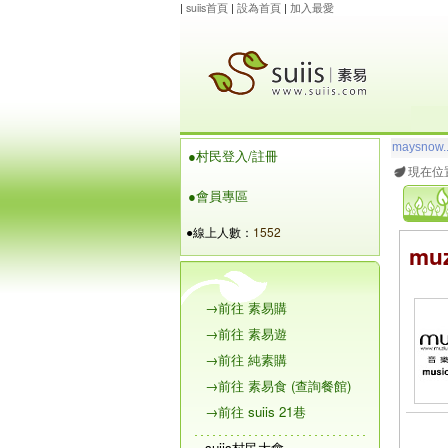
|
suiis首頁
|
設為首頁
|
加入最愛
玲瓏虹
想
●村民登入/註冊
maysnow..
現在位
●會員專區
●線上人數：
1552
mu
→前往 素易購
→前往 素易遊
→前往 純素購
→前往 素易食 (查詢餐館)
→前往 suiis 21巷
suiis村民大會