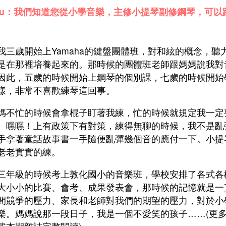
ziu：我們知道您從小學音樂，主修小提琴副修鋼琴，可
我三歲開始上Yamaha的鍵盤團體班，對和絃的概念，
是在那裡培養起來的。那時候的團體班老師跟媽媽說我對
因此，五歲的時候開始上鋼琴的個別課，七歲的時候開始
樣，非常不喜歡練琴這回事。
媽不忙的時候會拿棍子盯著我練，忙的時候就規定我一定
。嘿嘿！上有政策下有對策，練得無聊的時候，我不是亂
手拿著童話故事書一手隨便亂彈幾個音的應付一下。小提
老老實實的練。
三年級的時候考上敦化國小的音樂班，學校安排了各式各
大小小的比賽、會考、成果發表會，那時候的記憶就是一
間競爭的壓力、家長和老師對我們的期望的壓力，對於小
樂。媽媽說那一段日子，我是一個不愛笑的孩子……(更