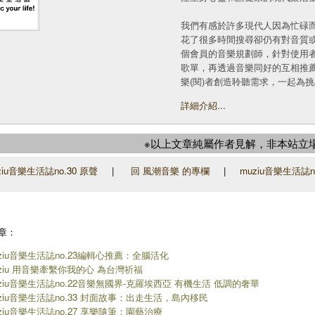
我們有感於許多現代人因為忙碌
花了很多時間搜尋卻仍有對音質或
個會員的音樂規劃師，針對使用
歌單，再透過音樂同好的互相推
樂(閱)者創造聆聽需求，一起為
詳細介紹...
※以上文章純屬作者見解，非本站立
ziu音樂生活誌no.30 原聲
|
回 風潮音樂 的專欄
|
muziu音樂生活誌n
章：
ziu音樂生活誌no.23編輯心推薦：全腦活化
ziu 用音樂牽繫你我的心 為台灣祈福
ziu音樂生活誌no.22音樂無國界-克羅埃西亞 有機生活 低調的奢華
ziu音樂生活誌no.33 封面故事：出走生活，島內移民
ziu音樂生活誌no.27 享樂隨筆：園藝治療