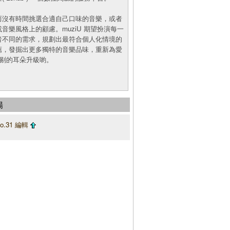
而沒有時間挑選合適自己口味的音樂，或者
音樂風格上的顧慮。muziU 期望扮演每一
者不同的需求，規劃出最符合個人化情境的
薦，發掘出更多獨特的音樂品味，重新為愛
挑剔的耳朵升級喲。
場
o.31 編輯