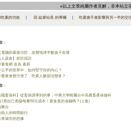
※以上文章純屬作者見解，非本站立
勵吃素的功效
|
回 紘睿站長 的專欄
|
吃素會不會影響與另一半的交
章：
元電腦的幕後功臣，改變地球半數孩子命運
名人蔬食】節目採訪
球素食網 改為 素易
不公平的世界中，如何堅守你的內心？
什麼素食變方便了，吃素人數卻沒變多？
章：
高職畜保科】從畜保課學到的事：中興大學附屬台中高農畜產保健科
戰1周自己煮😱每餐50元成本！素食真的省錢嗎？(上集)
興舞台
助助人的時間銀行
未來城市的想像