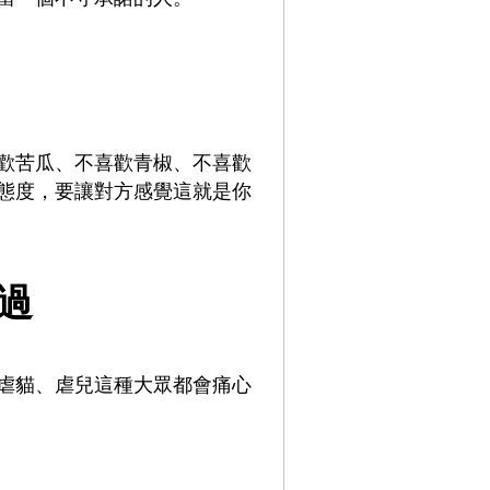
歡苦瓜、不喜歡青椒、不喜歡
態度，要讓對方感覺這就是你
過
虐貓、虐兒這種大眾都會痛心