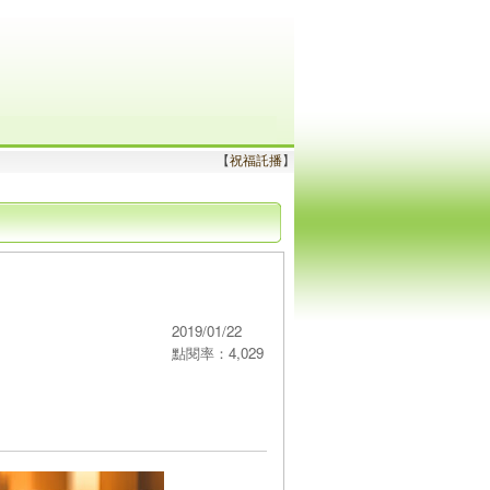
【
祝福託播
】
2019/01/22
點閱率：4,029