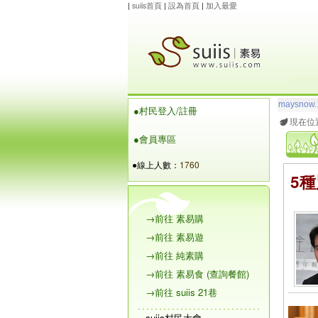
|
suiis首頁
|
設為首頁
|
加入最愛
玲瓏虹
想
●村民登入/註冊
maysnow..
現在位
●會員專區
●線上人數：
1760
5
→前往 素易購
→前往 素易遊
→前往 純素購
→前往 素易食 (查詢餐館)
→前往 suiis 21巷
suiis村民大會