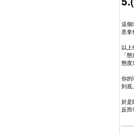
5
這個
意拿
以上
「態
態度
你的
到底
於是
反而