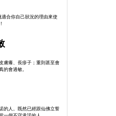
挑適合你自己狀況的理由來使
！
敏
皮膚癢、長疹子；重則甚至會
真的會過敏。
諾的人。既然已經跟仙佛立誓
當一個不守承諾的人。