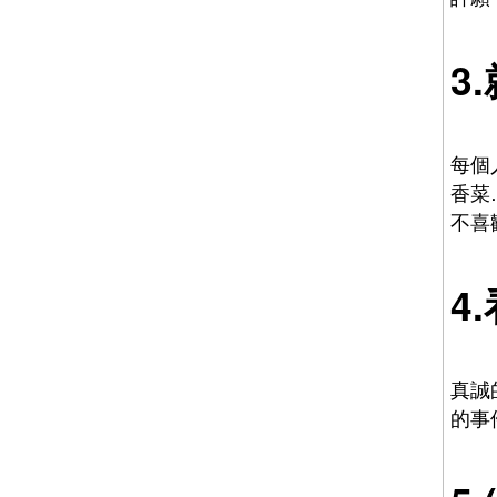
3
每個
香菜
不喜
4
真誠
的事