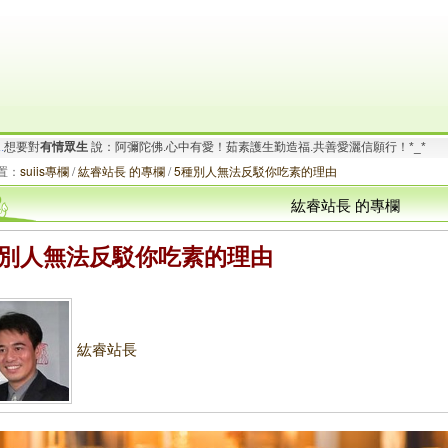
要對
有情眾生
說：阿彌陀佛.心寬念純！時時心有法喜.念念不離禪悅!.^Q^..
.
想要對
有情眾生
說：阿彌陀佛.心中有愛！茹素護生勤造福.共善愛灑信願行！*_*
置：
suiis專欄
/
紘睿站長 的專欄
/
5種別人無法反駁你吃素的理由
紘睿站長 的專欄
種別人無法反駁你吃素的理由
紘睿站長