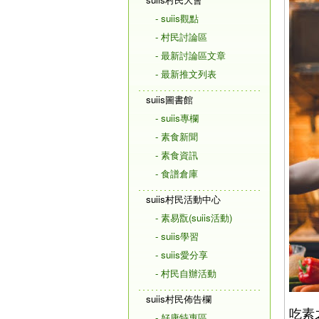
- suiis觀點
- 村民討論區
- 最新討論區文章
- 最新推文列表
suiis圖書館
- suiis專欄
- 素食新聞
- 素食資訊
- 食譜倉庫
suiis村民活動中心
- 素易翫(suiis活動)
- suiis學習
- suiis愛分享
- 村民自辦活動
suiis村民佈告欄
吃素
- 好康特惠區