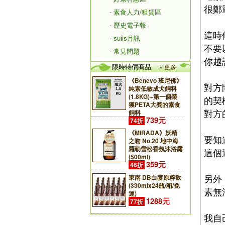
很鄭
- 素食人力/租賃區
- 歷史電子報
這時
- suiis月訊
不要
- 常見問題
你越
限時特價商品
» 更多
《Benevo 班尼佛》
對方
純素低敏成犬飼料
(1.8KG)~第一個榮
的契
獲PETA大奬的素食
對方
飼料
739元
74折
《MIRADA》妖精
要知
之吻 No.20 地中海
羅勒雪松香氛沐浴露
這個
(500ml)
359元
46折
另外
東南 DB白麥原粹飲
(330mlx24瓶/箱/免
素無
運)
1288元
77折
我自