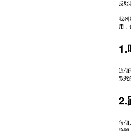
反駁
我列
用，
1
這個
致死
2
每個
許願