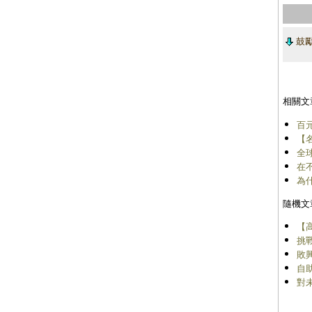
鼓
相關文
百
【
全
在
為
隨機文
【
挑
敗
自
對