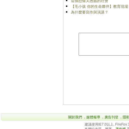
這個恐懼又愚蠢的社會
【毛小孩 你的生命夥伴】教育現場
為什麼要寫作與演講？
關於我們
．
媒體報導
．
廣告刊登
．
隱
建議使用IE7.0以上, FireFo
本網站內容、圖案、
著作權