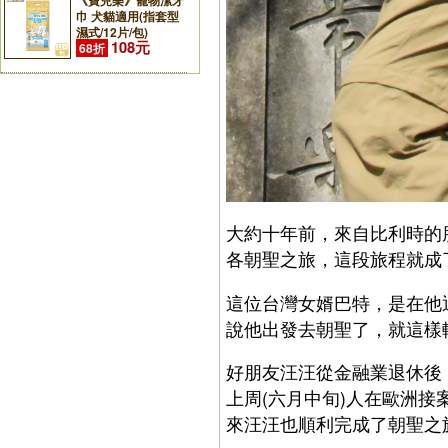
《寶兒樂》寵物潔牙
巾 犬貓適用(指套型
濕式/12片/包)
108元
68折
大約十年前，來自比利時的
各朝聖之旅，這段旅程就成
這位台灣女婿巴特，是在他
說他出發去朝聖了，就這樣
好朋友汪汪從金融業退休後
上周(六月中旬)人在歐洲
來汪汪也順利完成了朝聖之