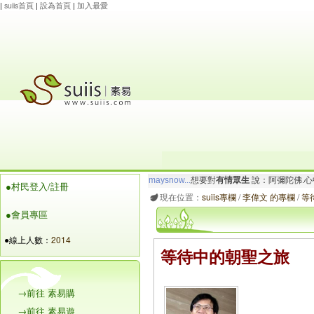
|
suiis首頁
|
設為首頁
|
加入最愛
玲瓏虹
想要對
有情眾生
說：阿彌陀佛.一切唯
●村民登入/註冊
maysnow...
想要對
有情眾生
說：阿彌陀佛.心
現在位置：
suiis專欄
/
李偉文 的專欄
/
等
●會員專區
●線上人數：
2014
等待中的朝聖之旅
→前往 素易購
→前往 素易遊