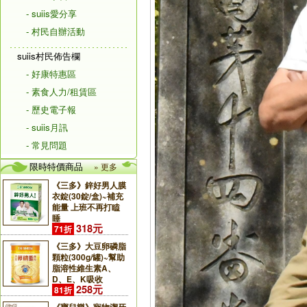
- suiis愛分享
- 村民自辦活動
suiis村民佈告欄
- 好康特惠區
- 素食人力/租賃區
- 歷史電子報
- suiis月訊
- 常見問題
限時特價商品
» 更多
《三多》鋅好男人膜
衣錠(30錠/盒)~補充
能量 上班不再打瞌
睡
318元
71折
《三多》大豆卵磷脂
顆粒(300g/罐)~幫助
脂溶性維生素A、
D、E、K吸收
258元
81折