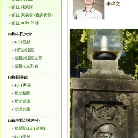
李偉文
→前往 純素購
→前往 素易食 (查詢餐館)
→前往 suiis 21巷
suiis村民大會
- suiis觀點
- 村民討論區
- 最新討論區文章
- 最新推文列表
suiis圖書館
- suiis專欄
- 素食新聞
- 素食資訊
- 食譜倉庫
suiis村民活動中心
- 素易翫(suiis活動)
- suiis學習