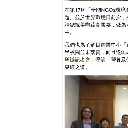
在第17屆「全國NGOs環
題。並於世界環境日前夕，由
請總統舉辦蔬食國宴，做為
主。
我們也為了解目前國中小「週
半校園並未落實，而且逾3
舉辦記者會
，呼籲「營養及
突破之道。