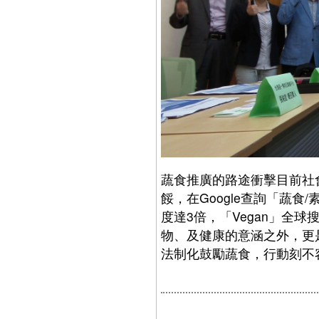
蔬食推廣的路途衝擊目前社
餒，在Google查詢「蔬食
度達3倍，「Vegan」全
物、及健康的意涵之外，更
法制化鼓勵蔬食，行動刻不