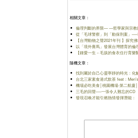
相關文章：
倫理判斷的界限— —哲學家與宗
從「毛球警察」到「動保刑案」─
【台灣動物之聲2021年刊 】探
以「境外賽馬」發展台灣體育的倫
【鍾愛一生－毛孩的食衣住行育樂醫
隨機文章：
找到屬於自己心靈寧靜的時光：化
台北三家素食港式飲茶 feat：Men's 
機場必吃美食│桃園機場-第二航廈
三毛的回聲──一張令人難忘的CD
發現召喚才能引燃熱情發揮潛能：