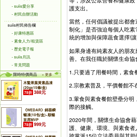
等，涉及公眾營養和健康政
- suiis愛分享
護支出。
- 村民自辦活動
當然，任何倡議被提出都會
suiis村民佈告欄
制化」是否強迫每個人吃素
- 好康特惠區
統的增加與保障蔬食選擇!
- 素食人力/租賃區
- 歷史電子報
如果身邊有純素友人的朋友
- suiis月訊
善。在我任職於關懷生命協
- 常見問題
1.只要過了用餐時間，素
限時特價商品
» 更多
木鱉果葉黃素晶凍
2.宗教素普及，平價餐館
(20gx15條/盒)
388元
78折
3.葷食與素食餐館壁壘分明
際的接觸。
《WEDAR》錦葵瞬
暢凍(10包/盒)~順暢
2020年間，關懷生命協
首席MVP
999元
78折
護、健康、環境、與素食者
跨黨派15位立法委員與其