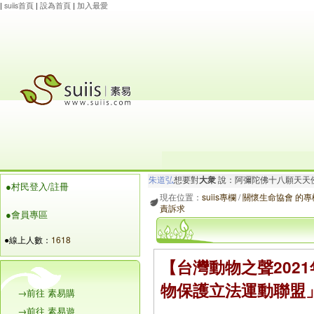
|
suiis首頁
|
設為首頁
|
加入最愛
maysnow...
想要對
有情眾生
說：阿彌陀佛.心
●村民登入/註冊
朱道弘
想要對
大衆
說：阿彌陀佛十八願天天
現在位置：
suiis專欄
/
關懷生命協會 的專
責訴求
●會員專區
●線上人數：
1618
【台灣動物之聲202
物保護立法運動聯盟
→前往 素易購
→前往 素易遊