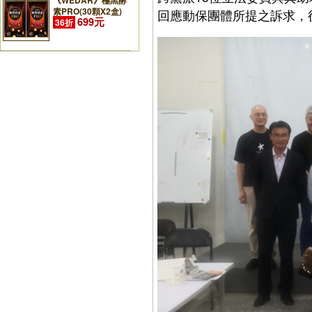
《WEDAR》極黑酵
素PRO(30顆X2盒)
回應動保團體所提之訴求，
699元
36折