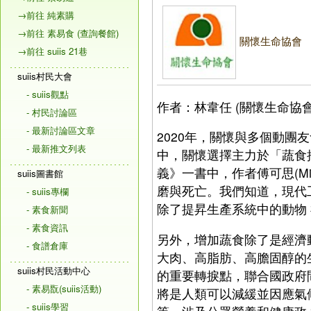
→前往 純素購
→前往 素易食 (查詢餐館)
關懷生命協會
→前往 suiis 21巷
suiis村民大會
- suiis觀點
作者：林韋任 (關懷生命協會
- 村民討論區
- 最新討論區文章
2020年，關懷與多個動團
- 最新推文列表
中，關懷選擇主力於「蔬食
義》一書中，作者傅可思(Mic
suiis圖書館
磨與死亡。我們知道，現代
- suiis專欄
除了提昇生產系統中的動物
- 素食新聞
- 素食資訊
另外，增加蔬食除了是經濟
- 食譜倉庫
大肉、高脂肪、高膽固醇的
suiis村民活動中心
的重要轉捩點，聯合國政府間
- 素易翫(suiis活動)
將是人類可以減緩並因應氣
- suiis學習