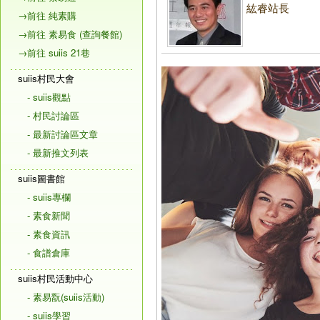
紘睿站長
→前往 純素購
→前往 素易食 (查詢餐館)
→前往 suiis 21巷
suiis村民大會
- suiis觀點
- 村民討論區
- 最新討論區文章
- 最新推文列表
suiis圖書館
- suiis專欄
- 素食新聞
- 素食資訊
- 食譜倉庫
suiis村民活動中心
- 素易翫(suiis活動)
- suiis學習