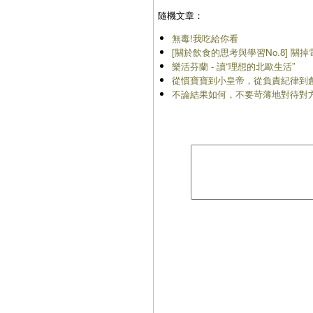
隨機文章：
無毒!我吃給你看
[關於飲食的思考與學習No.8] 關
樂活芬蘭 - 讀“理想的北歐生活”
從慣寶寶到小皇帝，從負責紀律到
不論結果如何，不要苛薄地對待對