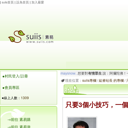
|
suiis首頁
|
設為首頁
|
加入最愛
maysnow...
想要對
有情眾生
說：阿彌陀佛！一
●村民登入/註冊
玲瓏虹
想要對
有情眾生
說：南無大願地藏王菩
現在位置：
suiis專欄
/
紘睿站長 的專欄
/
●會員專區
●線上人數：
1309
只要3個小技巧，一
→前往 素易購
→前往 素易遊