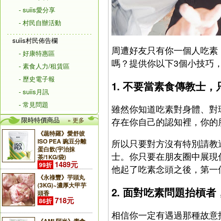
- suiis愛分享
- 村民自辦活動
suiis村民佈告欄
周遭好友只有你一個人吃素
- 好康特惠區
嗎？提供你以下3個小技巧
- 素食人力/租賃區
- 歷史電子報
1. 不要當素食傳教士
- suiis月訊
- 常見問題
雖然你知道吃素對身體、對
限時特價商品
» 更多
存在你自己的認知裡，你的
《蔬特羅》愛舒彼
ISO PEA 豌豆分離
所以只要對方沒有特別請教
蛋白飲(宇治抹
士。你只要在朋友圈中展現
茶/1KG/袋)
1489元
99折
他起了吃素念頭之後，第一
《永祿豐》芋頭丸
(3KG)~濃厚大甲芋
2. 面對吃素問題抬槓
頭香
718元
86折
相信你一定有遇過那種故意