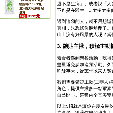
《AMI 阿米》素食
還不是生病」、或者說「人
貓飼料(7.5KG/免
運)~義大利原裝 超
不也是在殺生」...太多太
優質
3192元
87折
遇到這類的人，就不用想辯
真相，只想找你麻煩罷了。
山上沒有好風景的人呢？當
3. 體貼主揪，積極主
素食者遇到聚餐活動，吃得
盡量避免參加這類活動。久
吃飯事大，從萬年以來人類
我們需要體諒主揪(主辦人
角色，提供主揪多一點葷素
自己開心。這種兩全其美雙
以上3招就是讓你在朋友圈
素食者，跟著你學習吃素！